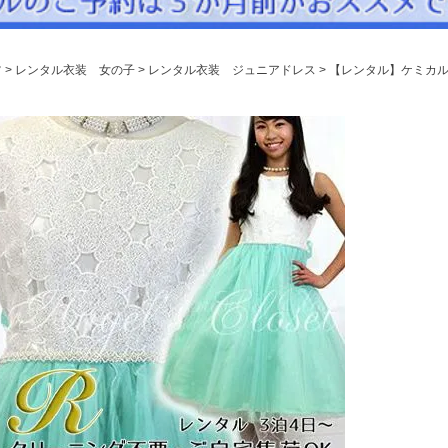
パニエ
アクセサリー
ツ
レンタル衣装 女の子
レンタル衣装 ジュニアドレス
【レンタル】ケミカル
Graduation & Entrance
卒業式・入学式
ル・リングボーイ・ゲスト
きちんと感のあるフォーマル
Photography
写真スタジオ APS
Angel's Photo Studio
七五三・発表会・記念撮影
対応
Web または お電話
予約
ヘアメイク・着付け
特典
スタジオを予約 →