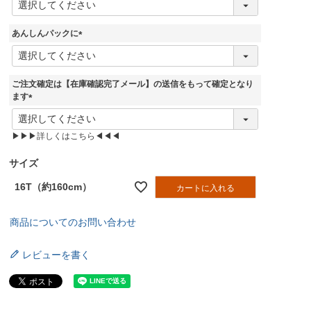
必
須
あんしんパックに
)
(
必
須
ご注文確定は【在庫確認完了メール】の送信をもって確定となり
)
ます
(
必
▶▶▶詳しくはこちら◀◀◀
須
)
サイズ
16T（約160cm）
カートに入れる
商品についてのお問い合わせ
レビューを書く