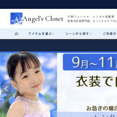
Angel's Closet
子供フォーマル レンタル&販売
発表会衣装専門店 エンジェルス クロ
アイテム
を選ぶ
シーン
から探す
ご利用
ガ
▾
▾
Shop by Category
Shop by Occasion
How It Works
Visit Us
Start
はじめに
ショップガイド（総合案内）
01
レンタル・販売の入口
Rental
レンタル
サイズの選び方
02
測り方と目安
女の子ドレス
男の子スーツ
Angel's Closetについて
03
創業2003年からの想い