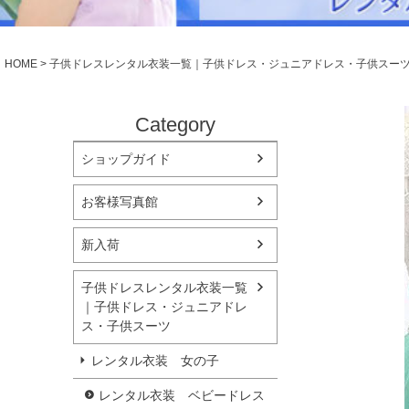
シューズ
小物・アクセ
Season Best
アウター
レディース
HOME
子供ドレスレンタル衣装一覧｜子供ドレス・ジュニアドレス・子供スー
Recital & Concours
Wedding
発表会・コンクール
結婚式
舞台で輝くステージ衣装
フラワーガー
Category
ショップガイド
Atelier
実店舗 つくば店
お客様写真館
Tsukuba Boutique
新入荷
茨城県土浦市大町14-16-1F
〒
10:00–18:00（完全予約制）
営業
子供ドレスレンタル衣装一覧
月曜日
定休
｜子供ドレス・ジュニアドレ
ス・子供スーツ
店舗を予約する →
レンタル衣装 女の子
レンタル衣装 ベビードレス