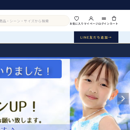
お気に入り
マイページ
ログイン
カート
LINE友だち追加
→
実店舗・写真スタジオ
アイテムから探す
シーンから探す
ご利用ガイド
Buy & Support
ご購入・サポート
販売・共通のご案内
07
品質・返品・お手入れ
送料・お支払い
08
送料・決済方法
アウター
インナー・パニエ
お問い合わせ
09
電話・メール・LINE