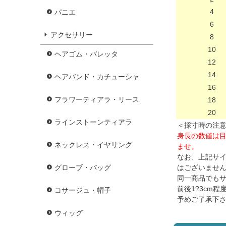
4
パニエ
6
アクセサリー
8
10
ヘアゴム・バレッタ
12
14
ヘアバンド・カチューシャ
16
フラワーティアラ・リース
18
20
ラインストーンティアラ
＜採寸時の注
身長の数値は
ネックレス・イヤリング
ませ。
なお、上記サ
はございませ
グローブ・バッグ
同一商品でもサ
前後1?3cm
コサージュ・帽子
予めご了承下
ウィッグ