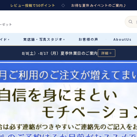
レビュー投稿で50ポイント
◇
お得な夏休みイベントのご案内♪
ーゼット
イド
実店舗・
写真スタジオ
お客様
の声
About
Us
·
▾
▾
8/8(土）-8/17（月）夏季休業日のご案内
詳細
Rental
レンタル
カテゴリ詳細
→
サイズで選ぶ
→
性別・サイズで絞り込む
→
レンタルのご案内
04
予約・配送・返却・料金
Sale
販売
レンタルの流れ
05
4ステップで簡単
七五三着物
コスチューム
あんしんパック
06
汚れ・キズ・破損の補償