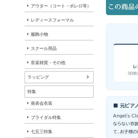
アウター（コート・ボレロ等）
レディースフォーマル
服飾小物
スクール用品
音楽雑貨・その他
レ
3日前
ラッピング
特集
発表会衣装
■ 元ピア
Angel'
ブライダル特集
ならない衣装
七五三特集
て、お子様の