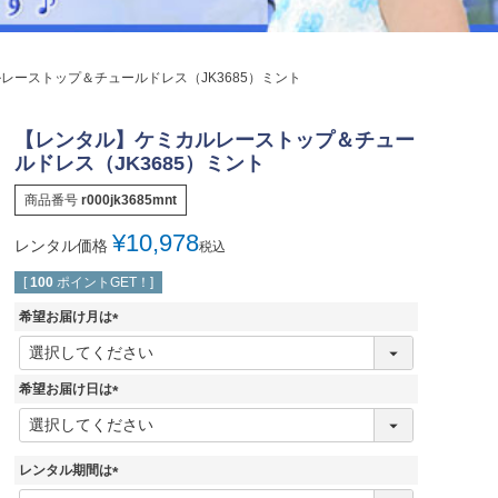
ジュエリー
音楽雑貨
レーストップ＆チュールドレス（JK3685）ミント
Shichi-Go-San
七五三
【レンタル】ケミカルレーストップ＆チュー
3歳・5歳・7歳の晴れの日
ルドレス（JK3685）ミント
商品番号
r000jk3685mnt
¥
10,978
レンタル価格
税込
[
100
ポイントGET！]
希望お届け月は
(
必
須
希望お届け日は
)
(
必
須
レンタル期間は
)
(