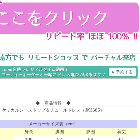
◆ 商品情報 ◆
ケミカルレーストップ＆チュールドレス（JK3685）
メーカーサイズ表（cm）
身長
胸囲
胴囲
着丈
100
57
56
61