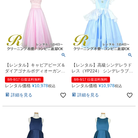
【レンタル】キャビアビーズ＆
【レンタル】高級シンデレラド
ダイアゴナルボディオーガンジ
レス（YP224） シンデレラブル
ースカートドレス（HC1568）
ー
8/8-8/17 往復送料無料
8/8-8/17 往復送料無料
ピンク
レンタル価格
¥
10,978
レンタル価格
¥
10,978
税込
税込
詳細を見る
詳細を見る