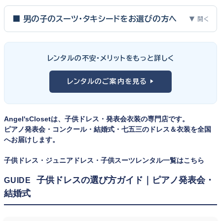
ピアノ発表会・バイオリン発表会・コンクールの舞台は、お子様にと
って特別な一日。元ピアノ教師としての経験から、衣装選びで大切
■ 男の子のスーツ・タキシードをお選びの方へ
▼ 開く
な3つのポイントをご紹介します。
男の子の発表会衣装は、フォーマル度・ジャケットの可動域・ズボ
ンの丈感が選びのポイント。タキシードは格式ある独奏・コンクール
① サイズは"ジャストフィット"を選ぶ
レンタルの不安・メリットをもっと詳しく
向け、スリーピーススーツやベストスタイルは合唱・アンサンブル向
舞台上で最も美しく見えるのは、お子様の体にきちんと合ったサ
けと、シーンで使い分けるのがおすすめです。詳しくは
発表会スー
レンタルのご案内を見る ▶
イズのドレス・スーツです。「大きめを買って長く着せたい」という
ツ・タキシード一覧
をご覧ください。
考えで購入を選ばれる方もいらっしゃいますが、発表会のように
一度きりの特別な日は、その瞬間のサイズにぴったり合う衣装が
Angel'sClosetは、子供ドレス・発表会衣装の専門店です。
何よりお子様を輝かせます。レンタルなら、その時のジャストサイ
ピアノ発表会・コンクール・結婚式・七五三のドレス＆衣装を全国
ズを遠慮なく選べるのが最大のメリット。胸囲・身丈の正しい測り
へお届けします。
方は
子供ドレスのサイズの選び方
で詳しくご案内しています。
子供ドレス・ジュニアドレス・子供スーツレンタル一覧はこちら
② 舞台で映える色・楽器に合うデザインを選ぶ
子供ドレスの選び方ガイド｜ピアノ発表会・
GUIDE
結婚式
発表会の舞台は照明が強く、客席からは意外と色味が飛んで見え
ます。ネイビー・ブラック・深みのあるジュエルカラーはホールの照
明で上品に映え、オフホワイト・パステルは華やかさが際立ちま