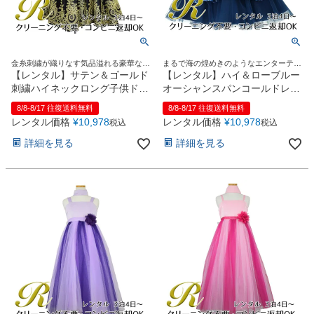
金糸刺繍が織りなす気品溢れる豪華なロ
まるで海の煌めきのようなエンターテイ
ングドレス
メントドレス
【レンタル】サテン＆ゴールド
【レンタル】ハイ＆ローブルー
刺繍ハイネックロング子供ドレ
オーシャンスパンコールドレス
ス(YP134)ブラック
(YP193)オーシャンブルー
8/8-8/17 往復送料無料
8/8-8/17 往復送料無料
レンタル価格
¥
10,978
レンタル価格
¥
10,978
税込
税込
詳細を見る
詳細を見る