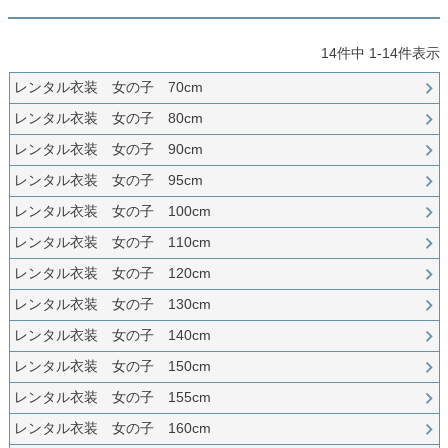
創業2003年からの想い
Season Best
七五三着物
シューズ
Recital & Concours
Wedding
Rental
レンタル
14
件中
1
-
14
件表示
発表会・コンクール
結婚式
Atelier
小物・アクセ
パニエ
レンタル衣装 女の子 70cm
舞台で輝くステージ衣装
フラワーガール・リングボーイ・ゲ
実店舗 つくば店
スト
レンタルのご案内
04
レンタル衣装 女の子 80cm
予約・配送・返却・料金
Tsukuba Boutique
アウター
レディース
レンタル衣装 女の子 90cm
レンタルの流れ
05
レンタル衣装 女の子 95cm
茨城県土浦市大町14-16-1F
〒
4ステップで簡単
10:00–18:00（完全予約制）
営業
Sale
販売
レンタル衣装 女の子 100cm
あんしんパック
月曜日
06
定休
汚れ・キズ・破損の補償
レンタル衣装 女の子 110cm
店舗を予約する →
コスチューム
アウター
レンタル衣装 女の子 120cm
Graduation & Entrance
Shichi-Go-San
Buy & Support
ご購入・サポート
レンタル衣装 女の子 130cm
卒業式・入学式
七五三
きちんと感のあるフォーマル
3歳・5歳・7歳の晴れの日
インナー・パニエ
アクセサリー
レンタル衣装 女の子 140cm
販売・共通のご案内
07
品質・返品・お手入れ
レンタル衣装 女の子 150cm
ジュエリー
音楽雑貨
レンタル衣装 女の子 155cm
送料・お支払い
08
送料・決済方法
レンタル衣装 女の子 160cm