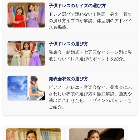
子供ドレスのサイズの選び方
す。またピアノ演奏なら落ち着いたシックなトーン、バイオリンやソ
ドレス選びで迷わない！胸囲・身丈・着丈
ロ演奏なら華やかで視線を集めるデザイン、合唱やアンサンブル
の測り方をプロが解説。体型別のアドバイ
なら衣装同士が調和するクラシカルな色合い、と演目に合わせた
スも掲載。
選び方もおすすめです。
子供ドレスの選び方
③ 演奏の動きを妨げない設計か確認する
発表会・結婚式・七五三などシーン別に失
敗しないドレス選びのポイントを紹介。
発表会ドレス選びで見落とされがちなのが"動きやすさ"です。ピ
アノならペダル操作を妨げない丈感、バイオリンなら弓を動かす
右腕のゆとり、管楽器なら胸元の締め付けがないこと——演奏の
発表会衣装の選び方
質は衣装で変わります。Angel's Closetのレンタル衣装は、元ピ
ピアノ・バレエ・音楽会など、発表会にふ
アノ教師の店長が
発表会・コンクールでのご使用を前提に厳選し
さわしい衣装の選び方を徹底解説。曲想や
た商品
を多数ご用意しています。
演出に合わせた色・デザインのポイントも
ご紹介。