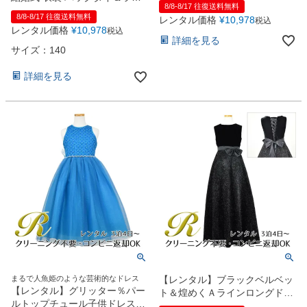
8/8-8/17 往復送料無料
ジラインストーンシフォンロン
8/8-8/17 往復送料無料
レンタル価格
¥
10,978
税込
グドレス（JK3702）
レンタル価格
¥
10,978
税込
詳細を見る
サイズ：140
詳細を見る
まるで人魚姫のような芸術的なドレス
【レンタル】ブラックベルベッ
【レンタル】グリッター％パー
ト＆煌めくＡラインロングドレ
ルトップチュール子供ドレス
ス※コルセットバックリボン結