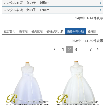
お問い合わせ
レンタル衣装 女の子 165cm
09
電話・メール・LINE
レンタル衣装 女の子 170cm
14
件中
1
-
14
件表示
並び替え
新着順
優先度順
価格が安い順
価格が高い順
登録順
Photography
写真スタジオ APS
263
件中
41
-
80
件表示
Angel's Photo Studio
1
2
3
…
7
七五三・発表会・記念撮影
対応
Web または お電話
予約
ヘアメイク・着付け
特典
スタジオを予約 →