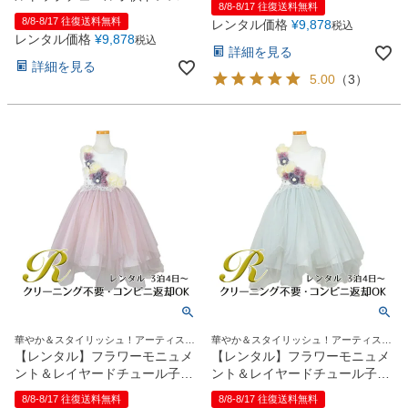
8/8-8/17 往復送料無料
(ccd800)ティールグリーン
び型(YP157B)ブラック
8/8-8/17 往復送料無料
レンタル価格
¥
9,878
税込
レンタル価格
¥
9,878
税込
詳細を見る
詳細を見る
5.00
（
3
）
華やか＆スタイリッシュ！アーティステ
華やか＆スタイリッシュ！アーティステ
ィックなエアリードレス
ィックなエアリードレス
【レンタル】フラワーモニュメ
【レンタル】フラワーモニュメ
ント＆レイヤードチュール子供
ント＆レイヤードチュール子供
ドレス(YP082)ペールピンク
ドレス(YP082)ペールブルー
8/8-8/17 往復送料無料
8/8-8/17 往復送料無料