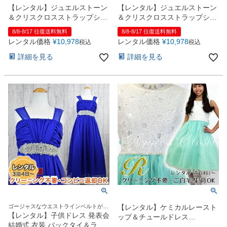
【レンタル】ジュエルストーン
【レンタル】ジュエルストーン
＆クリスクロスストラップシフ
＆クリスクロスストラップシフ
ォンドレス(JK3556)バーガンデ
ォンドレス(JK3556)ロイヤルブ
8/8-8/17 往復送料無料
8/8-8/17 往復送料無料
ィー
ルー
レンタル価格
¥
10,978
レンタル価格
¥
10,978
税込
税込
詳細を見る
詳細を見る
ゴージャスなウエストラインベルトが印
【レンタル】ケミカルレースト
象的なドレス
【レンタル】子供ドレス 発表会
ップ＆チュールドレス
結婚式 衣装 バックタイ＆ラー
（JK3685）ミント