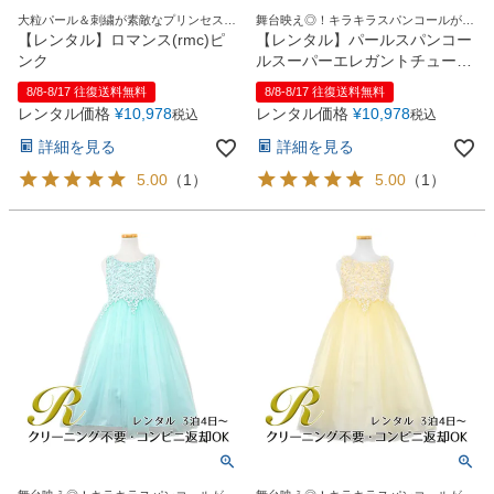
大粒パール＆刺繍が素敵なプリンセスロ
舞台映え◎！キラキラスパンコールがい
ングドレス
っぱいのドレス
【レンタル】ロマンス(rmc)ピ
【レンタル】パールスパンコー
ンク
ルスーパーエレガントチュール
子供ドレス(cdc5008)ホワイト
8/8-8/17 往復送料無料
8/8-8/17 往復送料無料
レンタル価格
¥
10,978
レンタル価格
¥
10,978
税込
税込
詳細を見る
詳細を見る
5.00
（
1
）
5.00
（
1
）