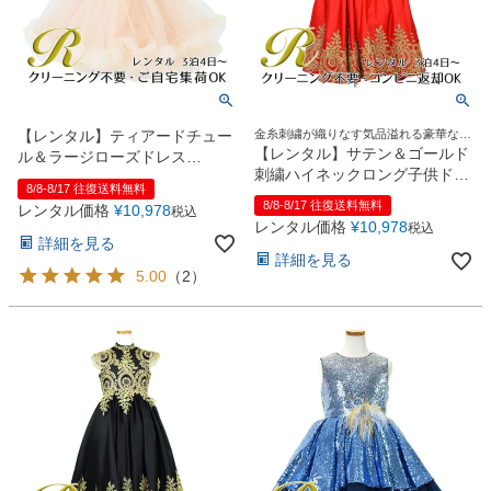
【レンタル】ティアードチュー
金糸刺繍が織りなす気品溢れる豪華なロ
ングドレス
【レンタル】サテン＆ゴールド
ル＆ラージローズドレス
刺繍ハイネックロング子供ドレ
(YP220)ピンク
8/8-8/17 往復送料無料
ス(YP134)レッド
8/8-8/17 往復送料無料
レンタル価格
¥
10,978
税込
レンタル価格
¥
10,978
税込
詳細を見る
詳細を見る
5.00
（
2
）