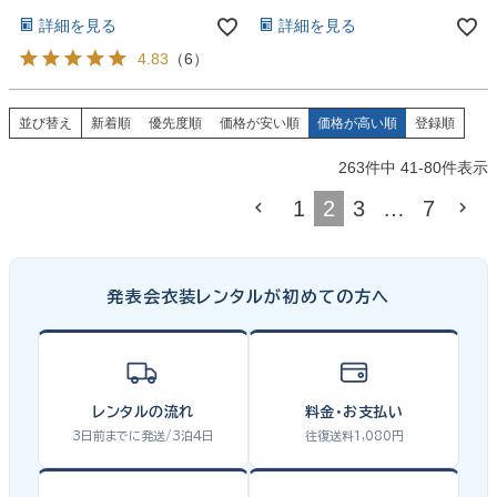
詳細を見る
詳細を見る
4.83
（
6
）
並び替え
新着順
優先度順
価格が安い順
価格が高い順
登録順
263
件中
41
-
80
件表示
1
2
3
…
7
発表会衣装レンタルが初めての方へ
レンタルの流れ
料金・お支払い
3日前までに発送/3泊4日
往復送料1,080円