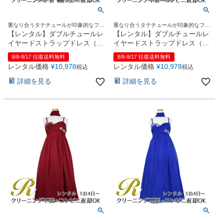
重なり合うタテチュールが印象的なファ
重なり合うタテチュールが印象的なファ
ンタジックドレス
ンタジックドレス
【レンタル】ダブルチュールレ
【レンタル】ダブルチュールレ
イヤードストラップドレス（ス
イヤードストラップドレス（ス
トール付）(JK3355)パープル
トール付）(JK3355)フクシア
8/8-8/17 往復送料無料
8/8-8/17 往復送料無料
レンタル価格
¥
10,978
レンタル価格
¥
10,978
税込
税込
詳細を見る
詳細を見る