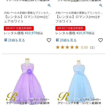
大粒パール＆刺繍が素敵なプリンセスロ
大粒パール＆刺繍が素敵なプリンセスロ
ングドレス
ングドレス
【レンタル】ロマンス(rmc)ピ
【レンタル】ロマンス(rmc)オ
ュアホワイト
フホワイト
8/8-8/17 往復送料無料
8/8-8/17 往復送料無料
レンタル価格
¥
10,978
レンタル価格
¥
10,978
税込
税込
詳細を見る
詳細を見る
5.00
（
1
）