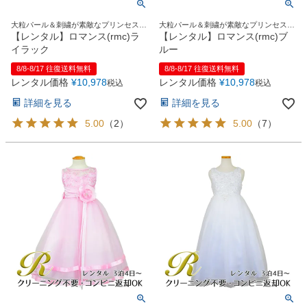
大粒パール＆刺繍が素敵なプリンセスロ
大粒パール＆刺繍が素敵なプリンセスロ
ングドレス
ングドレス
【レンタル】ロマンス(rmc)ラ
【レンタル】ロマンス(rmc)ブ
イラック
ルー
8/8-8/17 往復送料無料
8/8-8/17 往復送料無料
レンタル価格
¥
10,978
レンタル価格
¥
10,978
税込
税込
詳細を見る
詳細を見る
5.00
（
2
）
5.00
（
7
）