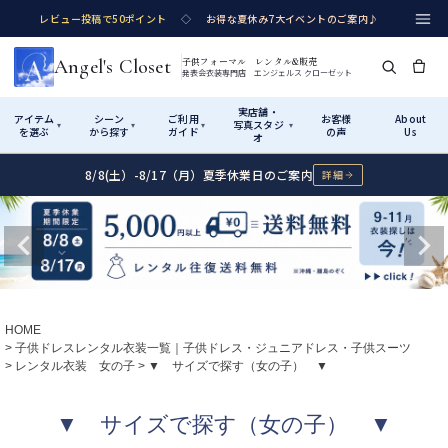
レビュー投稿で50ポイント
◇
お得な夏休み7大イベントのご案内♪
Angel's Closet
子供フォーマル レンタル&販売
発表会衣装専門店 エンジェルス クローゼット
実店舗・
アイテム
シーン
ご利用
お客様
About
写真スタジ
▾
▾
▾
▾
を選ぶ
から探す
ガイド
の声
Us
オ
8/8(土）-8/17（月）夏季休業日のご案内
詳細
Shop by Category
Shop by Occasion
How It Works
Visit Us
実店舗・写真スタジオ
アイテムから探す
シーンから探す
ご利用ガイド
Start
はじめに
カテゴリ詳細
→
サイズで選ぶ
→
性別・サイズで絞り込む
→
ショップガイド（総合案内）
01
HOME
レンタル・販売の入口
Rental
レンタル
子供ドレスレンタル衣装一覧｜子供ドレス・ジュニアドレス・子供スーツ
レンタル衣装 女の子
▼ サイズで探す（女の子） ▼
サイズの選び方
02
測り方と目安
女の子ドレス
男の子スーツ
▼ サイズで探す（女の子） ▼
Angel's Closetについて
03