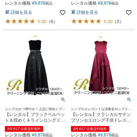
レンタル価格
¥
9,878
レンタル価格
¥
9,878
税込
税込
詳細を見る
詳細を見る
5.00
（
6
）
5.00
（
2
）
シンプルかつ華やか！上品に煌めくブラ
シンプルエレガントな演奏会ロングドレ
ックロングドレス
ス
【レンタル】ブラックベルベッ
【レンタル】クラシカルサテン
ト＆煌めくＡラインロングドレ
プリンセスロング子供ドレス
ス※ウエストリボン結び型
B(yp005b)バーガンディー
8/8-8/17 往復送料無料
8/8-8/17 往復送料無料
(YP157)ブラック
レンタル価格
¥
9,878
レンタル価格
¥
9,878
税込
税込