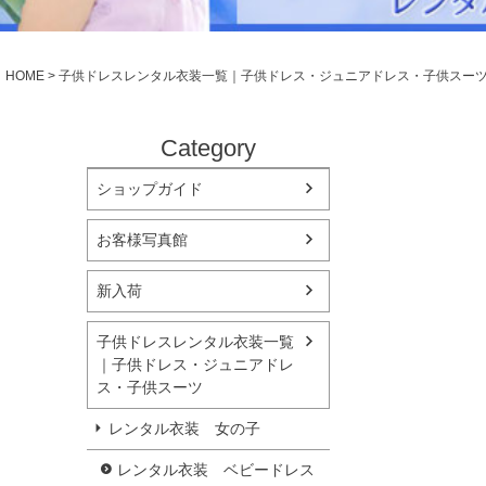
シューズ
小物・アクセ
Season Best
アウター
レディース
HOME
子供ドレスレンタル衣装一覧｜子供ドレス・ジュニアドレス・子供スー
Recital & Concours
Wedding
発表会・コンクール
結婚式
舞台で輝くステージ衣装
フラワーガー
Category
ショップガイド
Atelier
実店舗 つくば店
お客様写真館
Tsukuba Boutique
新入荷
茨城県土浦市大町14-16-1F
〒
10:00–18:00（完全予約制）
営業
子供ドレスレンタル衣装一覧
月曜日
定休
｜子供ドレス・ジュニアドレ
ス・子供スーツ
店舗を予約する →
レンタル衣装 女の子
レンタル衣装 ベビードレス