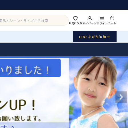
お気に入り
マイページ
ログイン
カート
LINE友だち追加
→
実店舗・写真スタジオ
アイテムから探す
シーンから探す
ご利用ガイド
Buy & Support
ご購入・サポート
販売・共通のご案内
07
品質・返品・お手入れ
送料・お支払い
08
送料・決済方法
アウター
インナー・パニエ
お問い合わせ
09
電話・メール・LINE