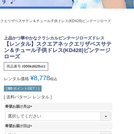
ジュエリー
音楽雑貨
クエリザベスサテン＆チュール子供ドレス(KD428)ビンテージローズ
Shichi-Go-San
七五三
上品かつ華やかなクラシカルビンテージローズドレス
3歳・5歳・7歳の晴れの日
【レンタル】スクエアネックエリザベスサテ
ン＆チュール子供ドレス(KD428)ビンテージ
ローズ
商品番号
r000kd428vrz
¥
8,778
レンタル価格
税込
[
80
ポイントGET！]
送料パターン
レンタル
希望お届け月は
(
必
須
希望お届け日は
)
(