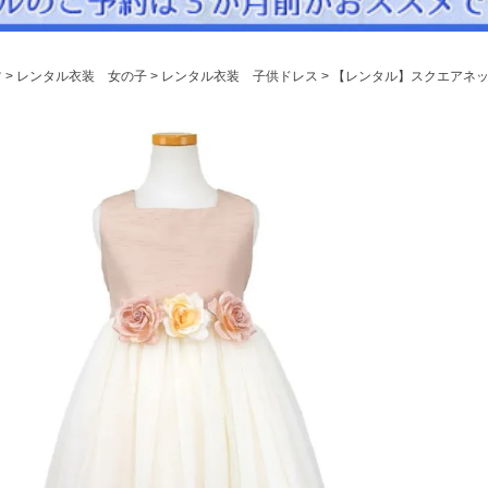
パニエ
アクセサリー
ツ
レンタル衣装 女の子
レンタル衣装 子供ドレス
【レンタル】スクエアネッ
Graduation & Entrance
卒業式・入学式
ル・リングボーイ・ゲスト
きちんと感のあるフォーマル
Photography
写真スタジオ APS
Angel's Photo Studio
七五三・発表会・記念撮影
対応
Web または お電話
予約
ヘアメイク・着付け
特典
スタジオを予約 →