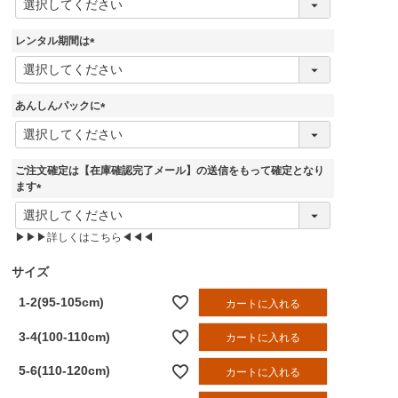
必
須
レンタル期間は
)
(
必
須
あんしんパックに
)
(
必
須
ご注文確定は【在庫確認完了メール】の送信をもって確定となり
)
ます
(
必
▶▶▶詳しくはこちら◀◀◀
須
)
サイズ
1-2(95-105cm)
カートに入れる
3-4(100-110cm)
カートに入れる
5-6(110-120cm)
カートに入れる