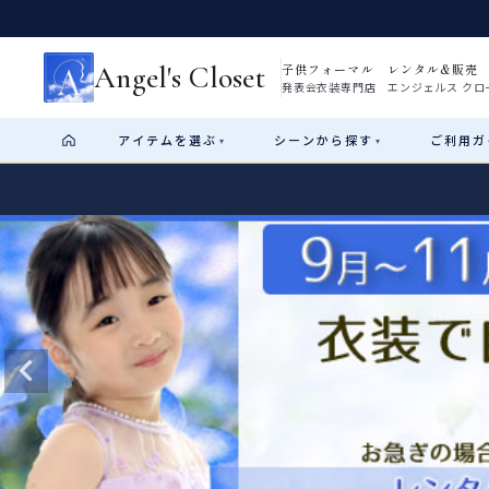
Angel's Closet
子供フォーマル レンタル&販売
発表会衣装専門店 エンジェルス クロ
アイテム
を選ぶ
シーン
から探す
ご利用
ガ
▾
▾
Shop by Category
Shop by Occasion
How It Works
Visit Us
Start
はじめに
ショップガイド（総合案内）
01
レンタル・販売の入口
Rental
レンタル
サイズの選び方
02
測り方と目安
女の子ドレス
男の子スーツ
Angel's Closetについて
03
創業2003年からの想い