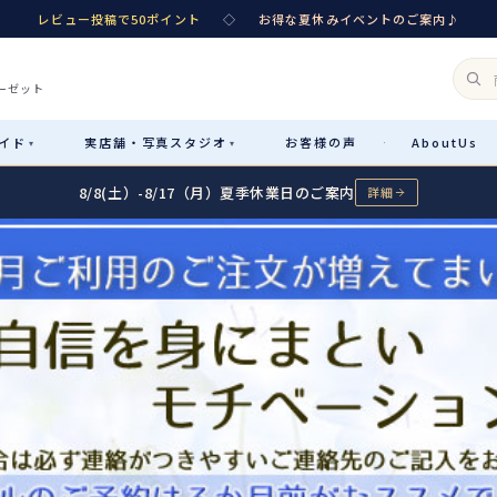
レビュー投稿で50ポイント
◇
お得な夏休みイベントのご案内♪
ーゼット
イド
実店舗・
写真スタジオ
お客様
の声
About
Us
·
▾
▾
8/8(土）-8/17（月）夏季休業日のご案内
詳細
Rental
レンタル
カテゴリ詳細
→
サイズで選ぶ
→
性別・サイズで絞り込む
→
レンタルのご案内
04
予約・配送・返却・料金
Sale
販売
レンタルの流れ
05
4ステップで簡単
七五三着物
コスチューム
あんしんパック
06
汚れ・キズ・破損の補償