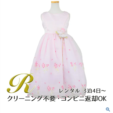
創業2003年からの想い
Season Best
七五三着物
シューズ
Recital & Concours
Wedding
Rental
レンタル
発表会・コンクール
結婚式
Atelier
小物・アクセ
パニエ
舞台で輝くステージ衣装
フラワーガール・リングボーイ・ゲ
実店舗 つくば店
スト
レンタルのご案内
04
予約・配送・返却・料金
Tsukuba Boutique
アウター
レディース
レンタルの流れ
05
茨城県土浦市大町14-16-1F
〒
4ステップで簡単
10:00–18:00（完全予約制）
営業
Sale
販売
あんしんパック
月曜日
06
定休
汚れ・キズ・破損の補償
店舗を予約する →
コスチューム
アウター
Graduation & Entrance
Shichi-Go-San
Buy & Support
ご購入・サポート
卒業式・入学式
七五三
きちんと感のあるフォーマル
3歳・5歳・7歳の晴れの日
インナー・パニエ
アクセサリー
販売・共通のご案内
07
品質・返品・お手入れ
ジュエリー
音楽雑貨
送料・お支払い
08
送料・決済方法