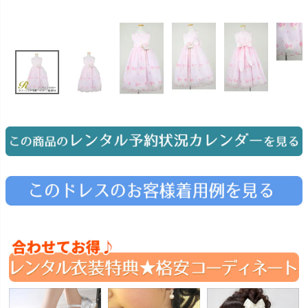
お問い合わせ
09
電話・メール・LINE
Photography
写真スタジオ APS
Angel's Photo Studio
七五三・発表会・記念撮影
対応
Web または お電話
予約
ヘアメイク・着付け
特典
スタジオを予約 →