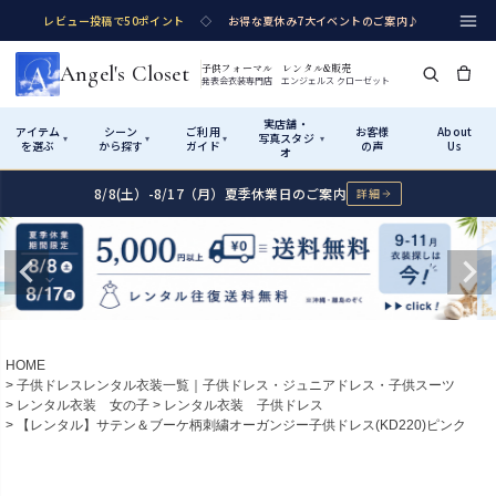
レビュー投稿で50ポイント
◇
お得な夏休み7大イベントのご案内♪
Angel's Closet
子供フォーマル レンタル&販売
発表会衣装専門店 エンジェルス クローゼット
実店舗・
アイテム
シーン
ご利用
お客様
About
写真スタジ
▾
▾
▾
▾
を選ぶ
から探す
ガイド
の声
Us
オ
8/8(土）-8/17（月）夏季休業日のご案内
詳細
Shop by Category
Shop by Occasion
How It Works
Visit Us
実店舗・写真スタジオ
アイテムから探す
シーンから探す
ご利用ガイド
Start
はじめに
カテゴリ詳細
→
サイズで選ぶ
→
性別・サイズで絞り込む
→
ショップガイド（総合案内）
01
HOME
レンタル・販売の入口
Rental
レンタル
子供ドレスレンタル衣装一覧｜子供ドレス・ジュニアドレス・子供スーツ
レンタル衣装 女の子
レンタル衣装 子供ドレス
サイズの選び方
02
【レンタル】サテン＆ブーケ柄刺繍オーガンジー子供ドレス(KD220)ピンク
測り方と目安
女の子ドレス
男の子スーツ
Angel's Closetについて
03