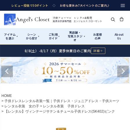
レビュー投稿で50ポイント
◇
お得な夏休み7大イベントのご案内♪
Angel's Closet
子供フォーマル レンタル&販売
発表会衣装専門店 エンジェルス クローゼット
実店舗・
アイテム
シーン
ご利用
お客様
About
写真スタジ
▾
▾
▾
▾
を選ぶ
から探す
ガイド
の声
Us
オ
8/8(土）-8/17（月）夏季休業日のご案内
詳細
Shop by Category
Shop by Occasion
How It Works
Visit Us
実店舗・写真スタジオ
アイテムから探す
シーンから探す
ご利用ガイド
Start
はじめに
カテゴリ詳細
→
サイズで選ぶ
→
性別・サイズで絞り込む
→
ショップガイド（総合案内）
01
HOME
レンタル・販売の入口
Rental
レンタル
子供ドレスレンタル衣装一覧｜子供ドレス・ジュニアドレス・子供スーツ
レンタル衣装 女の子
レンタル衣装 子供ドレス
サイズの選び方
02
【レンタル】ヴィンテージサテン＆チュール子供ドレス(SK402)ピンク
測り方と目安
女の子ドレス
男の子スーツ
Angel's Closetについて
03