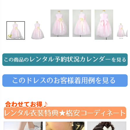
お問い合わせ
09
電話・メール・LINE
Photography
写真スタジオ APS
Angel's Photo Studio
七五三・発表会・記念撮影
対応
Web または お電話
予約
ヘアメイク・着付け
特典
スタジオを予約 →