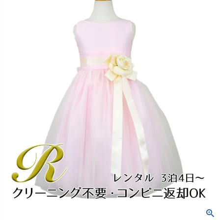
創業2003年からの想い
Season Best
七五三着物
シューズ
Recital & Concours
Wedding
Rental
レンタル
発表会・コンクール
結婚式
Atelier
小物・アクセ
パニエ
舞台で輝くステージ衣装
フラワーガール・リングボーイ・ゲ
実店舗 つくば店
スト
レンタルのご案内
04
予約・配送・返却・料金
Tsukuba Boutique
アウター
レディース
レンタルの流れ
05
茨城県土浦市大町14-16-1F
〒
4ステップで簡単
10:00–18:00（完全予約制）
営業
Sale
販売
あんしんパック
月曜日
06
定休
汚れ・キズ・破損の補償
店舗を予約する →
コスチューム
アウター
Graduation & Entrance
Shichi-Go-San
Buy & Support
ご購入・サポート
卒業式・入学式
七五三
きちんと感のあるフォーマル
3歳・5歳・7歳の晴れの日
インナー・パニエ
アクセサリー
販売・共通のご案内
07
品質・返品・お手入れ
ジュエリー
音楽雑貨
送料・お支払い
08
送料・決済方法