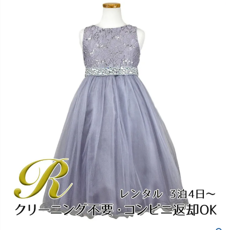
創業2003年からの想い
Season Best
七五三着物
シューズ
Recital & Concours
Wedding
Rental
レンタル
発表会・コンクール
結婚式
Atelier
小物・アクセ
パニエ
舞台で輝くステージ衣装
フラワーガール・リングボーイ・ゲ
実店舗 つくば店
スト
レンタルのご案内
04
予約・配送・返却・料金
Tsukuba Boutique
アウター
レディース
レンタルの流れ
05
茨城県土浦市大町14-16-1F
〒
4ステップで簡単
10:00–18:00（完全予約制）
営業
Sale
販売
あんしんパック
月曜日
06
定休
汚れ・キズ・破損の補償
店舗を予約する →
コスチューム
アウター
Graduation & Entrance
Shichi-Go-San
Buy & Support
ご購入・サポート
卒業式・入学式
七五三
きちんと感のあるフォーマル
3歳・5歳・7歳の晴れの日
インナー・パニエ
アクセサリー
販売・共通のご案内
07
品質・返品・お手入れ
ジュエリー
音楽雑貨
送料・お支払い
08
送料・決済方法