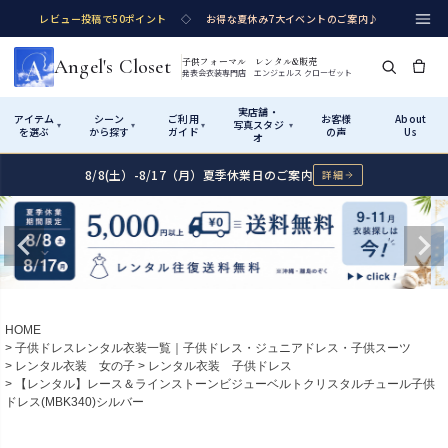
レビュー投稿で50ポイント
◇
お得な夏休み7大イベントのご案内♪
Angel's Closet
子供フォーマル レンタル&販売
発表会衣装専門店 エンジェルス クローゼット
実店舗・
アイテム
シーン
ご利用
お客様
About
写真スタジ
▾
▾
▾
▾
を選ぶ
から探す
ガイド
の声
Us
オ
8/8(土）-8/17（月）夏季休業日のご案内
詳細
Shop by Category
Shop by Occasion
How It Works
Visit Us
実店舗・写真スタジオ
アイテムから探す
シーンから探す
ご利用ガイド
Start
はじめに
カテゴリ詳細
→
サイズで選ぶ
→
性別・サイズで絞り込む
→
ショップガイド（総合案内）
01
HOME
レンタル・販売の入口
Rental
レンタル
子供ドレスレンタル衣装一覧｜子供ドレス・ジュニアドレス・子供スーツ
レンタル衣装 女の子
レンタル衣装 子供ドレス
サイズの選び方
02
【レンタル】レース＆ラインストーンビジューベルトクリスタルチュール子供
測り方と目安
ドレス(MBK340)シルバー
女の子ドレス
男の子スーツ
Angel's Closetについて
03