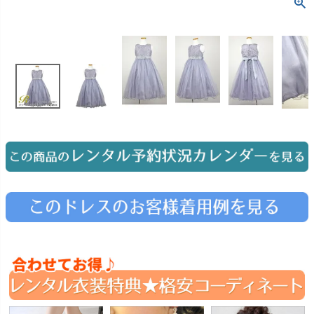
お問い合わせ
09
電話・メール・LINE
Photography
写真スタジオ APS
Angel's Photo Studio
七五三・発表会・記念撮影
対応
Web または お電話
予約
ヘアメイク・着付け
特典
スタジオを予約 →