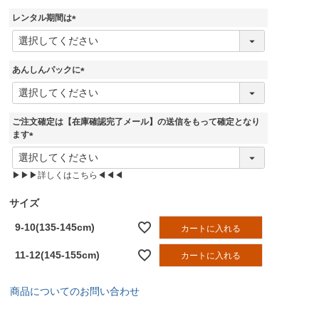
須
レンタル期間は
)
(
必
須
あんしんパックに
)
(
必
須
ご注文確定は【在庫確認完了メール】の送信をもって確定となり
)
ます
(
必
▶▶▶詳しくはこちら◀◀◀
須
)
サイズ
9-10(135-145cm)
カートに入れる
11-12(145-155cm)
カートに入れる
商品についてのお問い合わせ