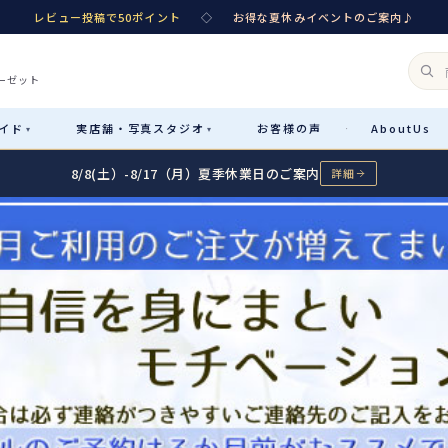
レビュー投稿で50ポイント
◇
お得な夏休みイベントのご案内♪
ーゼット
イド
実店舗・
写真スタジオ
お客様
の声
About
Us
·
▾
▾
8/8(土）-8/17（月）夏季休業日のご案内
詳細
Rental
レンタル
カテゴリ詳細
→
サイズで選ぶ
→
性別・サイズで絞り込む
→
レンタルのご案内
04
予約・配送・返却・料金
Sale
販売
レンタルの流れ
05
4ステップで簡単
七五三着物
コスチューム
あんしんパック
06
汚れ・キズ・破損の補償