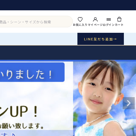
お気に入り
マイページ
ログイン
カート
LINE友だち追加
→
実店舗・写真スタジオ
アイテムから探す
シーンから探す
ご利用ガイド
Buy & Support
ご購入・サポート
販売・共通のご案内
07
品質・返品・お手入れ
送料・お支払い
08
送料・決済方法
アウター
インナー・パニエ
お問い合わせ
09
電話・メール・LINE