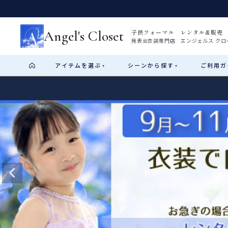
Angel's Closet
子供フォーマル レンタル&販売
発表会衣装専門店 エンジェルス クロ
アイテム
を選ぶ
シーン
から探す
ご利用
ガ
▾
▾
Shop by Category
Shop by Occasion
How It Works
Visit Us
Start
はじめに
ショップガイド（総合案内）
01
レンタル・販売の入口
Rental
レンタル
サイズの選び方
02
測り方と目安
女の子ドレス
男の子スーツ
Angel's Closetについて
03
創業2003年からの想い