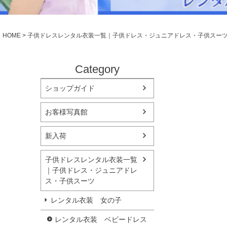
シューズ
小物・アクセ
Season Best
アウター
レディース
HOME
子供ドレスレンタル衣装一覧｜子供ドレス・ジュニアドレス・子供スー
Recital & Concours
Wedding
発表会・コンクール
結婚式
舞台で輝くステージ衣装
フラワーガー
Category
ショップガイド
Atelier
実店舗 つくば店
お客様写真館
Tsukuba Boutique
新入荷
茨城県土浦市大町14-16-1F
〒
10:00–18:00（完全予約制）
営業
子供ドレスレンタル衣装一覧
月曜日
定休
｜子供ドレス・ジュニアドレ
ス・子供スーツ
店舗を予約する →
レンタル衣装 女の子
レンタル衣装 ベビードレス