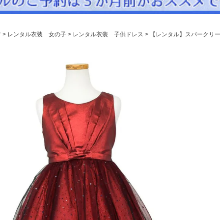
パニエ
アクセサリー
ツ
レンタル衣装 女の子
レンタル衣装 子供ドレス
【レンタル】スパークリーチ
Graduation & Entrance
卒業式・入学式
ル・リングボーイ・ゲスト
きちんと感のあるフォーマル
Photography
写真スタジオ APS
Angel's Photo Studio
七五三・発表会・記念撮影
対応
Web または お電話
予約
ヘアメイク・着付け
特典
スタジオを予約 →