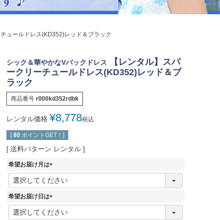
ジュエリー
音楽雑貨
ュールドレス(KD352)レッド＆ブラック
Shichi-Go-San
七五三
【レンタル】スパ
シック＆華やかなVバックドレス
3歳・5歳・7歳の晴れの日
ークリーチュールドレス(KD352)レッド＆ブ
ラック
商品番号
r000kd352rdbk
¥
8,778
レンタル価格
税込
[
80
ポイントGET！]
送料パターン
レンタル
希望お届け月は
(
必
須
希望お届け日は
)
(
必