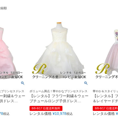
登録順
なプリンセスドレス
ボリューム満点！華やかなプリンセスドレス
華やか＆スタイリ
クなエアリードレ
ー刺繍＆ウェー
【レンタル】フラワー刺繍＆ウェー
【レンタル】
供ドレス
ブチュールロング子供ドレス
＆レイヤード
ク
(YP135)オフホワイト
(YP082)ペー
8/8-8/17 往復送料無料
8/8-8/17 往復送
78
レンタル価格
¥
10,978
レンタル価格
¥
税込
税込