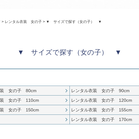
パニエ
アクセサリー
ツ
レンタル衣装 女の子
▼ サイズで探す（女の子） ▼
Graduation & Entrance
卒業式・入学式
ル・リングボーイ・ゲスト
きちんと感のあるフォーマル
▼ サイズで探す（女の子） ▼
Photography
写真スタジオ APS
Angel's Photo Studio
七五三・発表会・記念撮影
対応
装 女の子 80cm
レンタル衣装 女の子 90cm
Web または お電話
予約
装 女の子 110cm
レンタル衣装 女の子 120cm
ヘアメイク・着付け
特典
装 女の子 150cm
レンタル衣装 女の子 155cm
スタジオを予約 →
レンタル衣装 女の子 170cm