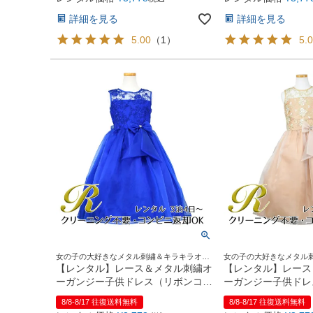
詳細を見る
詳細を見る
5.00
（
1
）
5.
女の子の大好きなメタル刺繍＆キラキラオー
女の子の大好きなメタル
ガンジーリボンがポイント♪
ガンジーリボンがポイント
【レンタル】レース＆メタル刺繍オ
【レンタル】レース
ーガンジー子供ドレス（リボンコサ
ーガンジー子供ドレ
ージュ付）(CC2461)ロイヤルブル
ージュ付）(CC246
8/8-8/17 往復送料無料
8/8-8/17 往復送料無料
ー