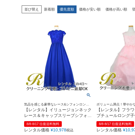
並び替え
新着順
優先度順
価格が安い順
価格が高い順
気品を感じる豪華なレース&シフォンロング
ボリューム満点！華やか
ドレス
【レンタル】イリュージョンネック
【レンタル】フラワ
レース＆キャップスリーブシフォン
ブチュールロング子
ロング子供ドレス(YP158)ロイヤル
(YP135)ベビーピン
8/8-8/17 往復送料無料
8/8-8/17 往復送料無料
ブルー
レンタル価格
¥
10,978
レンタル価格
¥
10,9
税込