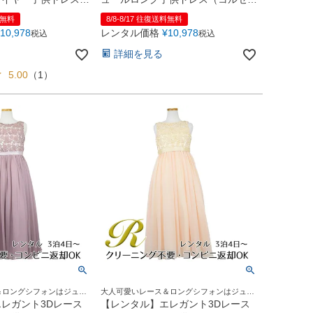
ーガンディー
トバック）(CDC4001)ホワイト
料無料
8/8-8/17 往復送料無料
10,978
レンタル価格
¥
10,978
税込
税込
詳細を見る
5.00
（
1
）
＆ロングシフォンはジュニ
大人可愛いレース＆ロングシフォンはジュニ
も人気！
ア＆レディースにも人気！
レガント3Dレース
【レンタル】エレガント3Dレース