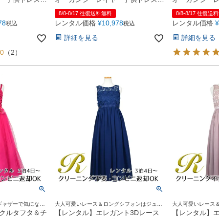
(JK3811)ブラッシュピンク
(JK3811)バ
8/8-8/17 往復送料無料
8/8-8/17 往復送
78
レンタル価格
¥
10,978
レンタル価格
¥
税込
税込
詳細を見る
詳細を見る
00
（
2
）
ギャザーで気になる
大人可愛いレース＆ロングシフォンはジュニ
大人可愛いレース
ア＆レディースにも人気！
ア＆レディースに
クルタフタ＆チ
【レンタル】エレガント3Dレース
【レンタル】エ