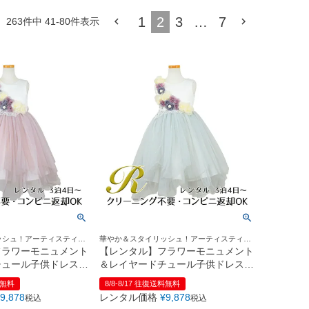
1
2
3
…
7
263
件中
41
-
80
件表示
ッシュ！アーティスティッ
華やか＆スタイリッシュ！アーティスティッ
ス
クなエアリードレス
フラワーモニュメント
【レンタル】フラワーモニュメント
チュール子供ドレス
＆レイヤードチュール子供ドレス
ルピンク
(YP082)ペールブルー
料無料
8/8-8/17 往復送料無料
9,878
レンタル価格
¥
9,878
税込
税込