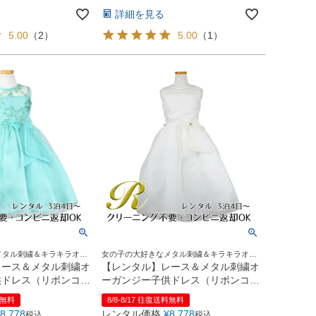
詳細を見る
5.00
（
2
）
5.00
（
1
）
メタル刺繍＆キラキラオー
女の子の大好きなメタル刺繍＆キラキラオー
イント♪
ガンジーリボンがポイント♪
レース＆メタル刺繍オ
【レンタル】レース＆メタル刺繍オ
供ドレス（リボンコサ
ーガンジー子供ドレス（リボンコサ
2461)ミント
ージュ付）(CC2461)アイボリー
料無料
8/8-8/17 往復送料無料
8,778
レンタル価格
¥
8,778
税込
税込