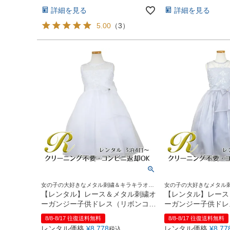
詳細を見る
詳細を見る
5.00
（
3
）
女の子の大好きなメタル刺繍＆キラキラオー
女の子の大好きなメタル
ガンジーリボンがポイント♪
ガンジーリボンがポイント
【レンタル】レース＆メタル刺繍オ
【レンタル】レース
ーガンジー子供ドレス（リボンコサ
ーガンジー子供ドレ
ージュ付）(CC2461)ホワイト
ージュ付）(CC246
8/8-8/17 往復送料無料
8/8-8/17 往復送料無料
レンタル価格
¥
8,778
レンタル価格
¥
8,77
税込