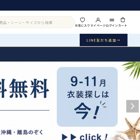
お気に入り
マイページ
ログイン
カート
LINE友だち追加
→
実店舗・写真スタジオ
アイテムから探す
シーンから探す
ご利用ガイド
Buy & Support
ご購入・サポート
販売・共通のご案内
07
品質・返品・お手入れ
送料・お支払い
08
送料・決済方法
アウター
インナー・パニエ
お問い合わせ
09
電話・メール・LINE