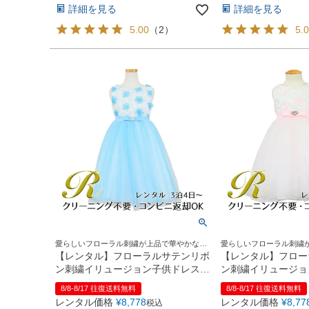
詳細を見る
詳細を見る
5.00
（
2
）
5.
愛らしいフローラル刺繍が上品で華やかなド
愛らしいフローラル刺繍
レス♪
レス♪
【レンタル】フローラルサテンリボ
【レンタル】フロー
ン刺繍イリュージョン子供ドレス
ン刺繍イリュージョ
(KD365)アクア
(KD365)ピンク
8/8-8/17 往復送料無料
8/8-8/17 往復送料無料
レンタル価格
¥
8,778
レンタル価格
¥
8,77
税込