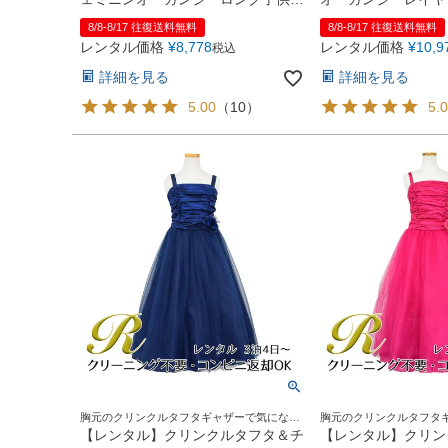
レス(YP155)ネイビー
(JK3811)タープ
8/8-8/17 往復送料無料
8/8-8/17 往復送料無料
レンタル価格
¥
8,778
レンタル価格
¥
10,9
税込
詳細を見る
詳細を見る
5.00
（
10
）
5.
胸元のクリンクルタフタギャザーで気になる
胸元のクリンクルタフタ
お胸元を美しく演出
お胸元を美しく演出
【レンタル】クリンクルタフタ＆チ
【レンタル】クリン