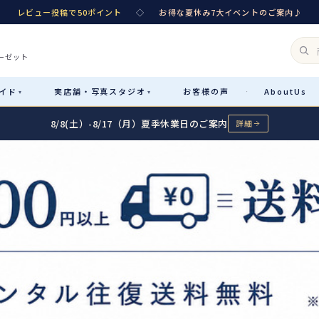
レビュー投稿で50ポイント
◇
お得な夏休み7大イベントのご案内♪
ーゼット
イド
実店舗・
写真スタジオ
お客様
の声
About
Us
·
▾
▾
8/8(土）-8/17（月）夏季休業日のご案内
詳細
Rental
レンタル
カテゴリ詳細
→
サイズで選ぶ
→
性別・サイズで絞り込む
→
レンタルのご案内
04
予約・配送・返却・料金
Sale
販売
レンタルの流れ
05
4ステップで簡単
七五三着物
コスチューム
あんしんパック
06
汚れ・キズ・破損の補償