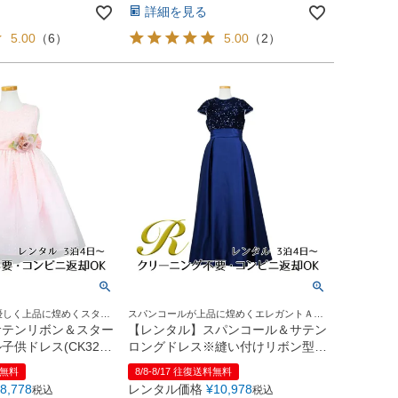
詳細を見る
5.00
（
6
）
5.00
（
2
）
優しく上品に煌めくスター
スパンコールが上品に煌めくエレガントＡラ
インロングドレス
サテンリボン＆スター
【レンタル】スパンコール＆サテン
供ドレス(CK329)
ロングドレス※縫い付けリボン型
ンク
(YP136A)ネイビー
料無料
8/8-8/17 往復送料無料
8,778
レンタル価格
¥
10,978
税込
税込