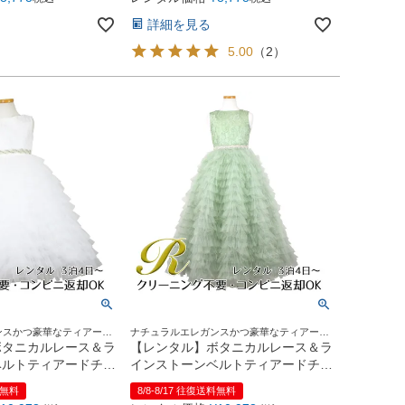
詳細を見る
5.00
（
2
）
ンスかつ豪華なティアード
ナチュラルエレガンスかつ豪華なティアード
レス
チュールロングドレス
ボタニカルレース＆ラ
【レンタル】ボタニカルレース＆ラ
ベルトティアードチュ
インストーンベルトティアードチュ
YP156)ホワイト
ール子供ドレス(YP156)セージ
料無料
8/8-8/17 往復送料無料