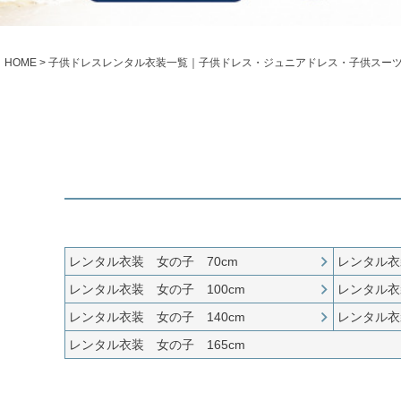
シューズ
小物・アクセ
Season Best
アウター
レディース
HOME
子供ドレスレンタル衣装一覧｜子供ドレス・ジュニアドレス・子供スー
Recital & Concours
Wedding
発表会・コンクール
結婚式
舞台で輝くステージ衣装
フラワーガー
Atelier
実店舗 つくば店
Tsukuba Boutique
茨城県土浦市大町14-16-1F
〒
レンタル衣装 女の子 70cm
レンタル衣
10:00–18:00（完全予約制）
営業
レンタル衣装 女の子 100cm
レンタル衣
月曜日
定休
レンタル衣装 女の子 140cm
レンタル衣
店舗を予約する →
レンタル衣装 女の子 165cm