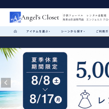
Angel's Closet
子供フォーマル レンタル&販売
発表会衣装専門店 エンジェルス クロ
アイテム
を選ぶ
シーン
から探す
ご利用
ガ
▾
▾
Shop by Category
Shop by Occasion
How It Works
Visit Us
Start
はじめに
ショップガイド（総合案内）
01
レンタル・販売の入口
Rental
レンタル
サイズの選び方
02
測り方と目安
女の子ドレス
男の子スーツ
Angel's Closetについて
03
創業2003年からの想い