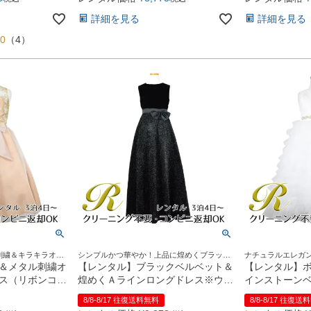
詳細を見る
詳細を見る
00
（
4
）
刺繍＆キラキラオー
シンプルかつ華やか！上品に煌めくブラック
ナチュラルエレガ
♪
ロングドレス
チュールロングド
＆メタル刺繍オ
【レンタル】ブラックベルベット＆
【レンタル】
ス（リボンコサ
煌めくＡラインロングドレス※ウエ
インストーン
1)シャンパン
ストリボン結び型(YP157)ブラック
ール子供ドレス(
8/8-8/17 往復送料無料
8/8-8/17 往復送