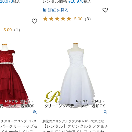
10,978
レンタル価格
¥
10,978
税込
税込
詳細を見る
5.00
（
3
）
5.00
（
1
）
ンチスリーブロングドレス
胸元のクリンクルタフタギャザーで気になる
お胸元を美しく演出
スパークリートップ＆
【レンタル】クリンクルタフタ＆チ
レイヤー子供ドレス
ュールロング子供ドレス（コルセッ