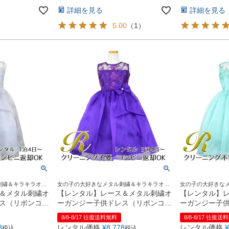
詳細を見る
詳細を見る
5.00
（
1
）
刺繍＆キラキラオー
女の子の大好きなメタル刺繍＆キラキラオー
女の子の大好きな
♪
ガンジーリボンがポイント♪
ガンジーリボンがポ
＆メタル刺繍オ
【レンタル】レース＆メタル刺繍オ
【レンタル】
ス（リボンコサ
ーガンジー子供ドレス（リボンコサ
ーガンジー子
1)シルバー
ージュ付）(CC2461)パープル
ージュ付）(CC
8/8-8/17 往復送料無料
8/8-8/17 往復送
8
レンタル価格
¥
8,778
レンタル価格
¥
税込
税込