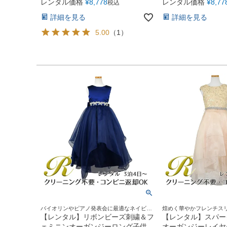
レンタル価格
¥
8,778
レンタル価格
¥
8,77
税込
詳細を見る
詳細を見る
5.00
（
1
）
バイオリンやピアノ発表会に最適なネイビー
煌めく華やかフレンチス
ドレス
【レンタル】リボンビーズ刺繍＆フ
【レンタル】スパー
ェミニンオーガンジーロング子供ド
オーガンジーレイヤ