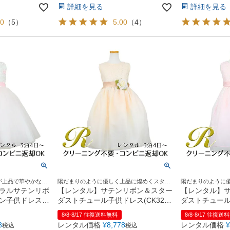
詳細を見る
詳細を見る
00
（
5
）
5.00
（
4
）
が上品で華やかなド
陽だまりのように優しく上品に煌めくスター
陽だまりのように
ダストドレス。
ダストドレス。
ラルサテンリボ
【レンタル】サテンリボン＆スター
【レンタル】
ン子供ドレス
ダストチュール子供ドレス(CK329)
ダストチュール子
タープ
ブラッシュピ
8/8-8/17 往復送料無料
8/8-8/17 往復送
8
レンタル価格
¥
8,778
レンタル価格
¥
税込
税込