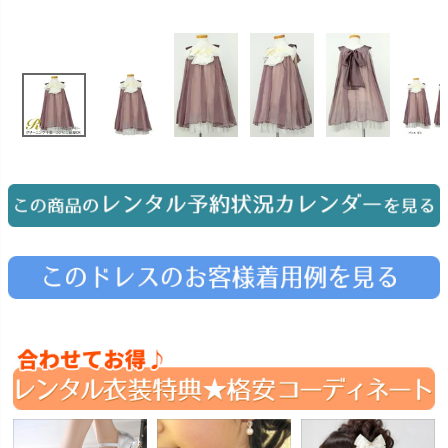
お問い合わせ
09
電話・メール・LINE
Photography
写真スタジオ APS
Angel's Photo Studio
七五三・発表会・記念撮影
対応
Web または お電話
予約
ヘアメイク・着付け
特典
スタジオを予約 →