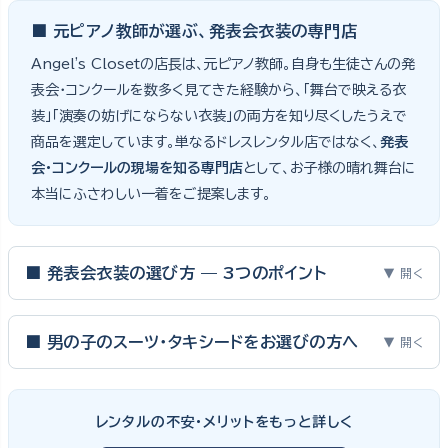
■ 元ピアノ教師が選ぶ、発表会衣装の専門店
Angel's Closetの店長は、元ピアノ教師。自身も生徒さんの発
表会・コンクールを数多く見てきた経験から、「舞台で映える衣
装」「演奏の妨げにならない衣装」の両方を知り尽くしたうえで
商品を選定しています。単なるドレスレンタル店ではなく、
発表
会・コンクールの現場を知る専門店
として、お子様の晴れ舞台に
本当にふさわしい一着をご提案します。
■ 発表会衣装の選び方 — 3つのポイント
▼ 開く
ピアノ発表会・バイオリン発表会・コンクールの舞台は、お子様にと
って特別な一日。元ピアノ教師としての経験から、衣装選びで大切
■ 男の子のスーツ・タキシードをお選びの方へ
▼ 開く
な3つのポイントをご紹介します。
男の子の発表会衣装は、フォーマル度・ジャケットの可動域・ズボ
ンの丈感が選びのポイント。タキシードは格式ある独奏・コンクール
① サイズは"ジャストフィット"を選ぶ
レンタルの不安・メリットをもっと詳しく
向け、スリーピーススーツやベストスタイルは合唱・アンサンブル向