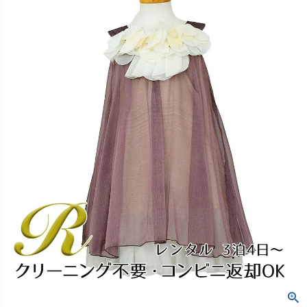
創業2003年からの想い
Season Best
七五三着物
シューズ
Recital & Concours
Wedding
Rental
レンタル
発表会・コンクール
結婚式
Atelier
小物・アクセ
パニエ
舞台で輝くステージ衣装
フラワーガール・リングボーイ・ゲ
実店舗 つくば店
スト
レンタルのご案内
04
予約・配送・返却・料金
Tsukuba Boutique
アウター
レディース
レンタルの流れ
05
茨城県土浦市大町14-16-1F
〒
4ステップで簡単
10:00–18:00（完全予約制）
営業
Sale
販売
あんしんパック
月曜日
06
定休
汚れ・キズ・破損の補償
店舗を予約する →
コスチューム
アウター
Graduation & Entrance
Shichi-Go-San
Buy & Support
ご購入・サポート
卒業式・入学式
七五三
きちんと感のあるフォーマル
3歳・5歳・7歳の晴れの日
インナー・パニエ
アクセサリー
販売・共通のご案内
07
品質・返品・お手入れ
ジュエリー
音楽雑貨
送料・お支払い
08
送料・決済方法