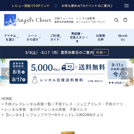
レビュー投稿で50ポイント
◇
お得な夏休み7大イベントのご案内♪
Angel's Closet
子供フォーマル レンタル&販売
発表会衣装専門店 エンジェルス クローゼット
実店舗・
アイテム
シーン
ご利用
お客様
About
写真スタジ
▾
▾
▾
▾
を選ぶ
から探す
ガイド
の声
Us
オ
8/8(土）-8/17（月）夏季休業日のご案内
詳細
Shop by Category
Shop by Occasion
How It Works
Visit Us
実店舗・写真スタジオ
アイテムから探す
シーンから探す
ご利用ガイド
Start
はじめに
カテゴリ詳細
→
サイズで選ぶ
→
性別・サイズで絞り込む
→
ショップガイド（総合案内）
01
HOME
レンタル・販売の入口
Rental
レンタル
子供ドレスレンタル衣装一覧｜子供ドレス・ジュニアドレス・子供スーツ
レンタル衣装 女の子
レンタル衣装 子供ドレス
サイズの選び方
02
【レンタル】シフォンフラワーAラインドレス(KD284)チョコ
測り方と目安
女の子ドレス
男の子スーツ
Angel's Closetについて
03