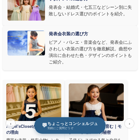
③ 演奏の動きを妨げない設計か確認する
発表会・結婚式・七五三などシーン別に失
敗しないドレス選びのポイントを紹介。
発表会ドレス選びで見落とされがちなのが"動きやすさ"です。ピ
アノならペダル操作を妨げない丈感、バイオリンなら弓を動かす
右腕のゆとり、管楽器なら胸元の締め付けがないこと——演奏の
発表会衣装の選び方
質は衣装で変わります。Angel's Closetのレンタル衣装は、元ピ
ピアノ・バレエ・音楽会など、発表会にふ
アノ教師の店長が
発表会・コンクールでのご使用を前提に厳選し
さわしい衣装の選び方を徹底解説。曲想や
た商品
を多数ご用意しています。
演出に合わせた色・デザインのポイントも
ご紹介。
‹
›
ちょこっとコンシェルジュ
💬
Angel'sClosetが選ばれる5つ
子供ドレスで自信を育む｜モ
気軽にご質問どうぞ
の理由
チベーションUPの秘密