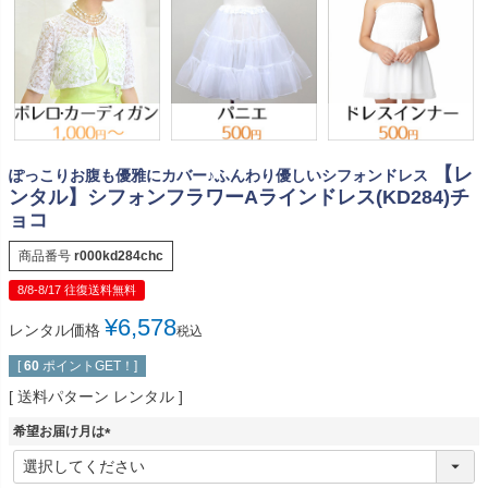
【レ
ぽっこりお腹も優雅にカバー♪ふんわり優しいシフォンドレス
ンタル】シフォンフラワーAラインドレス(KD284)チ
ョコ
商品番号
r000kd284chc
8/8-8/17 往復送料無料
¥
6,578
レンタル価格
税込
[
60
ポイントGET！]
送料パターン
レンタル
希望お届け月は
(
必