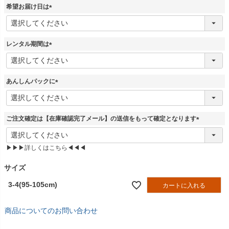
須
希望お届け日は
)
(
必
須
レンタル期間は
)
(
必
須
あんしんパックに
)
(
必
須
ご注文確定は【在庫確認完了メール】の送信をもって確定となります
)
(
必
▶▶▶詳しくはこちら◀◀◀
須
)
サイズ
3-4(95-105cm)
カートに入れる
商品についてのお問い合わせ