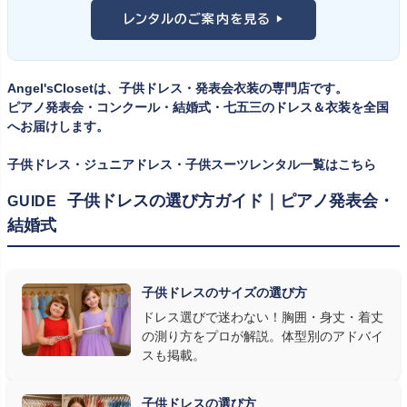
舞台上で最も美しく見えるのは、お子様の体にきちんと合ったサ
けと、シーンで使い分けるのがおすすめです。詳しくは
発表会スー
レンタルのご案内を見る ▶
イズのドレス・スーツです。「大きめを買って長く着せたい」という
ツ・タキシード一覧
をご覧ください。
考えで購入を選ばれる方もいらっしゃいますが、発表会のように
一度きりの特別な日は、その瞬間のサイズにぴったり合う衣装が
Angel'sClosetは、子供ドレス・発表会衣装の専門店です。
何よりお子様を輝かせます。レンタルなら、その時のジャストサイ
ピアノ発表会・コンクール・結婚式・七五三のドレス＆衣装を全国
ズを遠慮なく選べるのが最大のメリット。胸囲・身丈の正しい測り
へお届けします。
方は
子供ドレスのサイズの選び方
で詳しくご案内しています。
子供ドレス・ジュニアドレス・子供スーツレンタル一覧はこちら
② 舞台で映える色・楽器に合うデザインを選ぶ
子供ドレスの選び方ガイド｜ピアノ発表会・
GUIDE
結婚式
発表会の舞台は照明が強く、客席からは意外と色味が飛んで見え
ます。ネイビー・ブラック・深みのあるジュエルカラーはホールの照
明で上品に映え、オフホワイト・パステルは華やかさが際立ちま
子供ドレスのサイズの選び方
す。またピアノ演奏なら落ち着いたシックなトーン、バイオリンやソ
ドレス選びで迷わない！胸囲・身丈・着丈
ロ演奏なら華やかで視線を集めるデザイン、合唱やアンサンブル
の測り方をプロが解説。体型別のアドバイ
なら衣装同士が調和するクラシカルな色合い、と演目に合わせた
スも掲載。
選び方もおすすめです。
子供ドレスの選び方