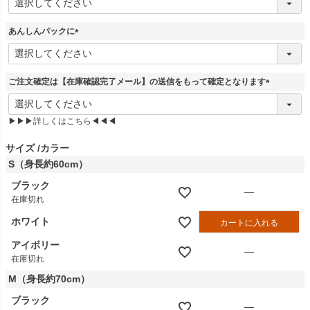
必
須
あんしんパックに
)
(
必
須
ご注文確定は【在庫確認完了メール】の送信をもって確定となります
)
(
必
▶▶▶詳しくはこちら◀◀◀
須
)
サイズ
カラー
S（身長約60cm）
ブラック
—
在庫切れ
ホワイト
カートに入れる
アイボリー
—
在庫切れ
M（身長約70cm）
ブラック
—