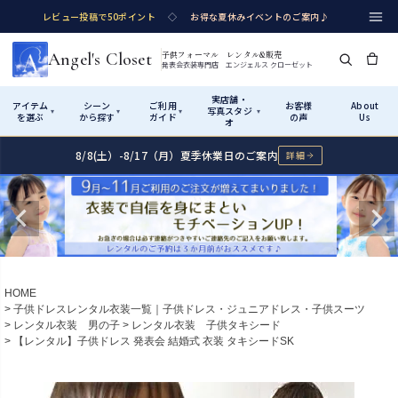
レビュー投稿で50ポイント
◇
お得な夏休みイベントのご案内♪
Angel's Closet
子供フォーマル レンタル&販売
発表会衣装専門店 エンジェルス クローゼット
実店舗・
アイテム
シーン
ご利用
お客様
About
写真スタジ
▾
▾
▾
▾
を選ぶ
から探す
ガイド
の声
Us
オ
8/8(土）-8/17（月）夏季休業日のご案内
詳細
Shop by Category
Shop by Occasion
How It Works
Visit Us
実店舗・写真スタジオ
アイテムから探す
シーンから探す
ご利用ガイド
Start
はじめに
カテゴリ詳細
→
サイズで選ぶ
→
性別・サイズで絞り込む
→
ショップガイド（総合案内）
01
HOME
レンタル・販売の入口
Rental
レンタル
子供ドレスレンタル衣装一覧｜子供ドレス・ジュニアドレス・子供スーツ
レンタル衣装 男の子
レンタル衣装 子供タキシード
サイズの選び方
02
【レンタル】子供ドレス 発表会 結婚式 衣装 タキシードSK
測り方と目安
女の子ドレス
男の子スーツ
Angel's Closetについて
03