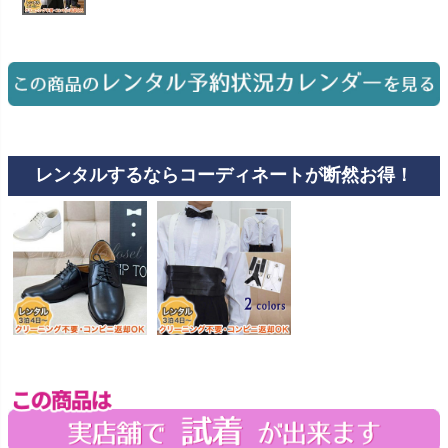
お問い合わせ
09
電話・メール・LINE
Photography
写真スタジオ APS
レンタルするならコーディネートが断然お得！
Angel's Photo Studio
七五三・発表会・記念撮影
対応
Web または お電話
予約
ヘアメイク・着付け
特典
スタジオを予約 →