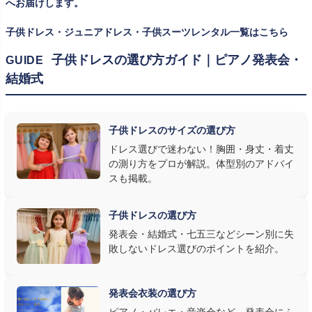
へお届けします。
方は
子供ドレスのサイズの選び方
で詳しくご案内しています。
子供ドレス・ジュニアドレス・子供スーツレンタル一覧はこちら
② 舞台で映える色・楽器に合うデザインを選ぶ
子供ドレスの選び方ガイド｜ピアノ発表会・
GUIDE
結婚式
発表会の舞台は照明が強く、客席からは意外と色味が飛んで見え
ます。ネイビー・ブラック・深みのあるジュエルカラーはホールの照
明で上品に映え、オフホワイト・パステルは華やかさが際立ちま
子供ドレスのサイズの選び方
す。またピアノ演奏なら落ち着いたシックなトーン、バイオリンやソ
ドレス選びで迷わない！胸囲・身丈・着丈
ロ演奏なら華やかで視線を集めるデザイン、合唱やアンサンブル
の測り方をプロが解説。体型別のアドバイ
なら衣装同士が調和するクラシカルな色合い、と演目に合わせた
スも掲載。
選び方もおすすめです。
子供ドレスの選び方
③ 演奏の動きを妨げない設計か確認する
発表会・結婚式・七五三などシーン別に失
敗しないドレス選びのポイントを紹介。
発表会ドレス選びで見落とされがちなのが"動きやすさ"です。ピ
アノならペダル操作を妨げない丈感、バイオリンなら弓を動かす
右腕のゆとり、管楽器なら胸元の締め付けがないこと——演奏の
発表会衣装の選び方
質は衣装で変わります。Angel's Closetのレンタル衣装は、元ピ