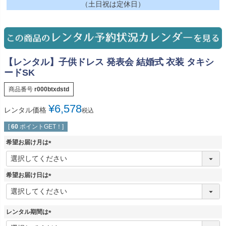
（土日祝は定休日）
【レンタル】子供ドレス 発表会 結婚式 衣装 タキシ
ードSK
商品番号
r000btxdstd
¥
6,578
レンタル価格
税込
[
60
ポイントGET！]
希望お届け月は
(
必
須
希望お届け日は
)
(
必
須
レンタル期間は
)
(