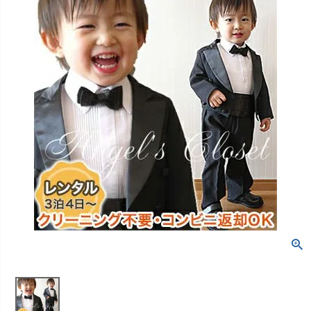
創業2003年からの想い
Season Best
七五三着物
シューズ
Recital & Concours
Wedding
Rental
レンタル
発表会・コンクール
結婚式
Atelier
小物・アクセ
パニエ
舞台で輝くステージ衣装
フラワーガール・リングボーイ・ゲ
実店舗 つくば店
スト
レンタルのご案内
04
予約・配送・返却・料金
Tsukuba Boutique
アウター
レディース
レンタルの流れ
05
茨城県土浦市大町14-16-1F
〒
4ステップで簡単
10:00–18:00（完全予約制）
営業
Sale
販売
あんしんパック
月曜日
06
定休
汚れ・キズ・破損の補償
店舗を予約する →
コスチューム
アウター
Graduation & Entrance
Shichi-Go-San
Buy & Support
ご購入・サポート
卒業式・入学式
七五三
きちんと感のあるフォーマル
3歳・5歳・7歳の晴れの日
インナー・パニエ
アクセサリー
販売・共通のご案内
07
品質・返品・お手入れ
ジュエリー
音楽雑貨
送料・お支払い
08
送料・決済方法