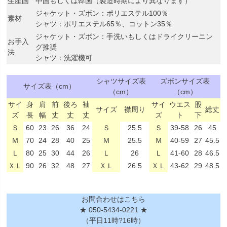
生産国
中国もしくは韓国（製造時期により異なります）
ジャケット・ズボン：ポリエステル100％
素材
シャツ：ポリエステル65％、コットン35％
ジャケット・ズボン：手洗いもしくはドライクリーニン
お手入
グ推奨
法
シャツ：洗濯機可
シャツサイズ表
ズボンサイズ表
サイズ表（cm）
（cm）
（cm）
サイ
身
肩
前
後ろ
袖
サイ
ウエス
股
サイズ
襟周り
総丈
ズ
長
幅
丈
丈
丈
ズ
ト
下
Ｓ
60
23
26
36
24
Ｓ
25.5
Ｓ
39-58
26
45
Ｍ
70
24
28
40
25
Ｍ
25.5
Ｍ
40-59
27
45.5
Ｌ
80
25
30
44
26
Ｌ
26
Ｌ
41-60
28
46.5
ＸＬ
90
26
32
48
27
ＸＬ
26.5
ＸＬ
43-62
29
48.5
お問合わせはこちら
★ 050-5434-0221 ★
（平日11時?16時）