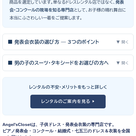
商品を選定しています。単なるドレスレンタル店ではなく、
発表
会・コンクールの現場を知る専門店
として、お子様の晴れ舞台に
本当にふさわしい一着をご提案します。
■ 発表会衣装の選び方 — 3つのポイント
▼ 開く
ピアノ発表会・バイオリン発表会・コンクールの舞台は、お子様にと
って特別な一日。元ピアノ教師としての経験から、衣装選びで大切
■ 男の子のスーツ・タキシードをお選びの方へ
▼ 開く
な3つのポイントをご紹介します。
男の子の発表会衣装は、フォーマル度・ジャケットの可動域・ズボ
ンの丈感が選びのポイント。タキシードは格式ある独奏・コンクール
① サイズは"ジャストフィット"を選ぶ
レンタルの不安・メリットをもっと詳しく
向け、スリーピーススーツやベストスタイルは合唱・アンサンブル向
舞台上で最も美しく見えるのは、お子様の体にきちんと合ったサ
けと、シーンで使い分けるのがおすすめです。詳しくは
発表会スー
レンタルのご案内を見る ▶
イズのドレス・スーツです。「大きめを買って長く着せたい」という
ツ・タキシード一覧
をご覧ください。
考えで購入を選ばれる方もいらっしゃいますが、発表会のように
一度きりの特別な日は、その瞬間のサイズにぴったり合う衣装が
Angel'sClosetは、子供ドレス・発表会衣装の専門店です。
何よりお子様を輝かせます。レンタルなら、その時のジャストサイ
ピアノ発表会・コンクール・結婚式・七五三のドレス＆衣装を全国
ズを遠慮なく選べるのが最大のメリット。胸囲・身丈の正しい測り