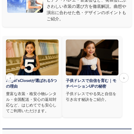
ピアノ・バレエ・音楽会など、発表会にふ
アノ教師の店長が
発表会・コンクールでのご使用を前提に厳選し
さわしい衣装の選び方を徹底解説。曲想や
た商品
を多数ご用意しています。
演出に合わせた色・デザインのポイントも
ご紹介。
‹
›
Angel'sClosetが選ばれる5つ
子供ドレスで自信を育む｜モ
の理由
チベーションUPの秘密
豊富な衣装・格安小物レンタ
子供ドレスでやる気と自信を
ル・全国配送・安心の返却対
引き出す秘訣をご紹介。
応など、はじめてでも安心し
てご利用いただけます。