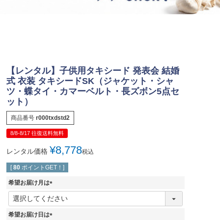
ジュエリー
音楽雑貨
Shichi-Go-San
七五三
3歳・5歳・7歳の晴れの日
【レンタル】子供用タキシード 発表会 結婚
式 衣装 タキシードSK（ジャケット・シャ
ツ・蝶タイ・カマーベルト・長ズボン5点セ
ット）
商品番号
r000txdstd2
8/8-8/17 往復送料無料
¥
8,778
レンタル価格
税込
[
80
ポイントGET！]
希望お届け月は
(
必
須
希望お届け日は