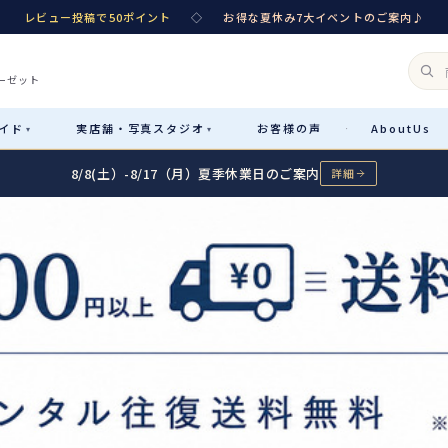
レビュー投稿で50ポイント
◇
お得な夏休み7大イベントのご案内♪
ーゼット
イド
実店舗・
写真スタジオ
お客様
の声
About
Us
·
▾
▾
8/8(土）-8/17（月）夏季休業日のご案内
詳細
Rental
レンタル
カテゴリ詳細
→
サイズで選ぶ
→
性別・サイズで絞り込む
→
レンタルのご案内
04
予約・配送・返却・料金
Sale
販売
レンタルの流れ
05
4ステップで簡単
七五三着物
コスチューム
あんしんパック
06
汚れ・キズ・破損の補償