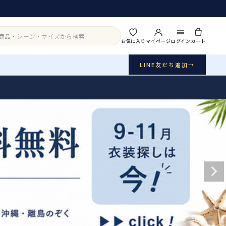
お気に入り
マイページ
ログイン
カート
LINE友だち追加
→
実店舗・写真スタジオ
アイテムから探す
シーンから探す
ご利用ガイド
Buy & Support
ご購入・サポート
販売・共通のご案内
07
品質・返品・お手入れ
送料・お支払い
08
送料・決済方法
アウター
インナー・パニエ
お問い合わせ
09
電話・メール・LINE