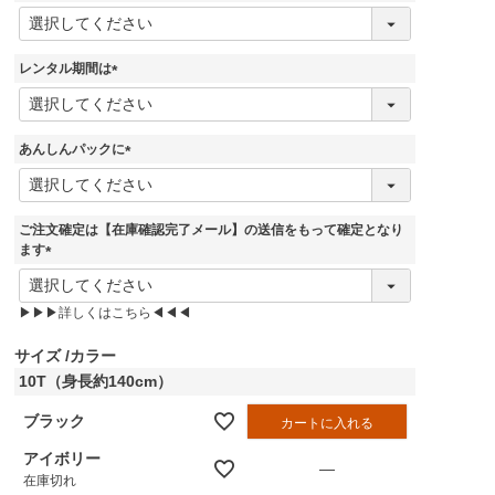
)
(
必
須
レンタル期間は
)
(
必
須
あんしんパックに
)
(
必
須
ご注文確定は【在庫確認完了メール】の送信をもって確定となり
)
ます
(
必
▶▶▶詳しくはこちら◀◀◀
須
)
サイズ
カラー
10T（身長約140cm）
ブラック
カートに入れる
アイボリー
—
在庫切れ