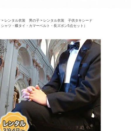
パニエ
アクセサリー
ツ
レンタル衣装 男の子
レンタル衣装 子供タキシード
Graduation & Entrance
ト・シャツ・蝶タイ・カマーベルト・長ズボン5点セット）
卒業式・入学式
ル・リングボーイ・ゲスト
きちんと感のあるフォーマル
Photography
写真スタジオ APS
Angel's Photo Studio
七五三・発表会・記念撮影
対応
Web または お電話
予約
ヘアメイク・着付け
特典
スタジオを予約 →