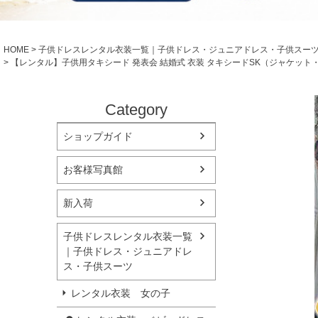
シューズ
小物・アクセ
Season Best
アウター
レディース
HOME
子供ドレスレンタル衣装一覧｜子供ドレス・ジュニアドレス・子供スー
Recital & Concours
Wedding
【レンタル】子供用タキシード 発表会 結婚式 衣装 タキシードSK（ジャケッ
発表会・コンクール
結婚式
舞台で輝くステージ衣装
フラワーガー
Category
Atelier
ショップガイド
実店舗 つくば店
Tsukuba Boutique
お客様写真館
茨城県土浦市大町14-16-1F
新入荷
〒
10:00–18:00（完全予約制）
営業
月曜日
定休
子供ドレスレンタル衣装一覧
｜子供ドレス・ジュニアドレ
店舗を予約する →
ス・子供スーツ
レンタル衣装 女の子