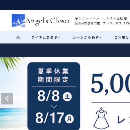
Angel's Closet
子供フォーマル レンタル&販売
発表会衣装専門店 エンジェルス クロ
アイテム
を選ぶ
シーン
から探す
ご利用
ガ
▾
▾
Shop by Category
Shop by Occasion
How It Works
Visit Us
Start
はじめに
ショップガイド（総合案内）
01
レンタル・販売の入口
Rental
レンタル
サイズの選び方
02
測り方と目安
女の子ドレス
男の子スーツ
Angel's Closetについて
03
創業2003年からの想い