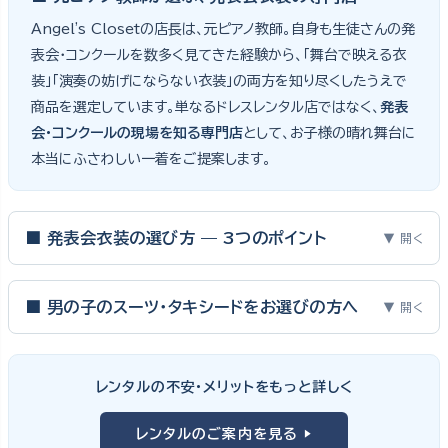
Angel's Closetの店長は、元ピアノ教師。自身も生徒さんの発
表会・コンクールを数多く見てきた経験から、「舞台で映える衣
装」「演奏の妨げにならない衣装」の両方を知り尽くしたうえで
商品を選定しています。単なるドレスレンタル店ではなく、
発表
会・コンクールの現場を知る専門店
として、お子様の晴れ舞台に
本当にふさわしい一着をご提案します。
■ 発表会衣装の選び方 — 3つのポイント
▼ 開く
ピアノ発表会・バイオリン発表会・コンクールの舞台は、お子様にと
って特別な一日。元ピアノ教師としての経験から、衣装選びで大切
■ 男の子のスーツ・タキシードをお選びの方へ
▼ 開く
な3つのポイントをご紹介します。
男の子の発表会衣装は、フォーマル度・ジャケットの可動域・ズボ
ンの丈感が選びのポイント。タキシードは格式ある独奏・コンクール
① サイズは"ジャストフィット"を選ぶ
レンタルの不安・メリットをもっと詳しく
向け、スリーピーススーツやベストスタイルは合唱・アンサンブル向
舞台上で最も美しく見えるのは、お子様の体にきちんと合ったサ
けと、シーンで使い分けるのがおすすめです。詳しくは
発表会スー
レンタルのご案内を見る ▶
イズのドレス・スーツです。「大きめを買って長く着せたい」という