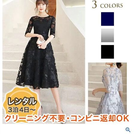
創業2003年からの想い
Season Best
七五三着物
シューズ
Recital & Concours
Wedding
Rental
レンタル
発表会・コンクール
結婚式
Atelier
小物・アクセ
パニエ
舞台で輝くステージ衣装
フラワーガール・リングボーイ・ゲ
実店舗 つくば店
スト
レンタルのご案内
04
予約・配送・返却・料金
Tsukuba Boutique
アウター
レディース
レンタルの流れ
05
茨城県土浦市大町14-16-1F
〒
4ステップで簡単
10:00–18:00（完全予約制）
営業
Sale
販売
あんしんパック
月曜日
06
定休
汚れ・キズ・破損の補償
店舗を予約する →
コスチューム
アウター
Graduation & Entrance
Shichi-Go-San
Buy & Support
ご購入・サポート
卒業式・入学式
七五三
きちんと感のあるフォーマル
3歳・5歳・7歳の晴れの日
インナー・パニエ
アクセサリー
販売・共通のご案内
07
品質・返品・お手入れ
ジュエリー
音楽雑貨
送料・お支払い
08
送料・決済方法