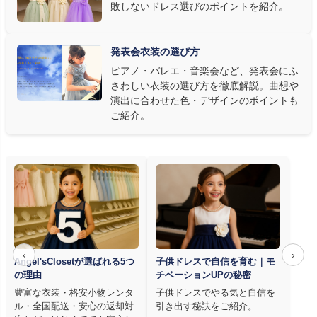
敗しないドレス選びのポイントを紹介。
発表会ドレス選びで見落とされがちなのが"動きやすさ"です。ピ
アノならペダル操作を妨げない丈感、バイオリンなら弓を動かす
右腕のゆとり、管楽器なら胸元の締め付けがないこと——演奏の
発表会衣装の選び方
質は衣装で変わります。Angel's Closetのレンタル衣装は、元ピ
ピアノ・バレエ・音楽会など、発表会にふ
アノ教師の店長が
発表会・コンクールでのご使用を前提に厳選し
さわしい衣装の選び方を徹底解説。曲想や
た商品
を多数ご用意しています。
演出に合わせた色・デザインのポイントも
ご紹介。
‹
›
Angel'sClosetが選ばれる5つ
子供ドレスで自信を育む｜モ
の理由
チベーションUPの秘密
豊富な衣装・格安小物レンタ
子供ドレスでやる気と自信を
ル・全国配送・安心の返却対
引き出す秘訣をご紹介。