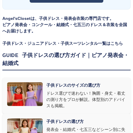
ツ・タキシード一覧
をご覧ください。
考えで購入を選ばれる方もいらっしゃいますが、発表会のように
一度きりの特別な日は、その瞬間のサイズにぴったり合う衣装が
Angel'sClosetは、子供ドレス・発表会衣装の専門店です。
何よりお子様を輝かせます。レンタルなら、その時のジャストサイ
ピアノ発表会・コンクール・結婚式・七五三のドレス＆衣装を全国
ズを遠慮なく選べるのが最大のメリット。胸囲・身丈の正しい測り
へお届けします。
方は
子供ドレスのサイズの選び方
で詳しくご案内しています。
子供ドレス・ジュニアドレス・子供スーツレンタル一覧はこちら
② 舞台で映える色・楽器に合うデザインを選ぶ
子供ドレスの選び方ガイド｜ピアノ発表会・
GUIDE
結婚式
発表会の舞台は照明が強く、客席からは意外と色味が飛んで見え
ます。ネイビー・ブラック・深みのあるジュエルカラーはホールの照
明で上品に映え、オフホワイト・パステルは華やかさが際立ちま
子供ドレスのサイズの選び方
す。またピアノ演奏なら落ち着いたシックなトーン、バイオリンやソ
ドレス選びで迷わない！胸囲・身丈・着丈
ロ演奏なら華やかで視線を集めるデザイン、合唱やアンサンブル
の測り方をプロが解説。体型別のアドバイ
なら衣装同士が調和するクラシカルな色合い、と演目に合わせた
スも掲載。
選び方もおすすめです。
子供ドレスの選び方
③ 演奏の動きを妨げない設計か確認する
発表会・結婚式・七五三などシーン別に失