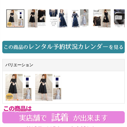
お問い合わせ
09
電話・メール・LINE
Photography
写真スタジオ APS
Angel's Photo Studio
バリエーション
七五三・発表会・記念撮影
対応
Web または お電話
予約
ヘアメイク・着付け
特典
スタジオを予約 →