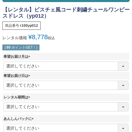
【レンタル】ビスチェ風コード刺繍チュールワンピー
スドレス（yp012）
商品番号
r100yp012
¥
8,778
レンタル価格
税込
[
80
ポイントGET！]
希望お届け月は
(
必
須
希望お届け日は
)
(
必
須
レンタル期間は
)
(
必
須
あんしんパックに
)
(
必