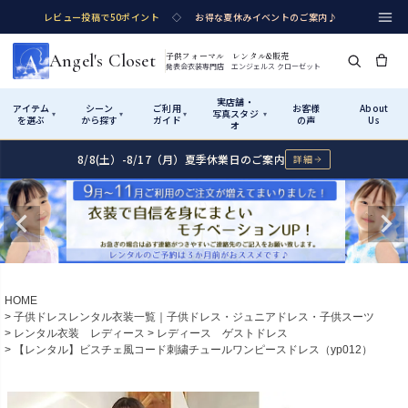
レビュー投稿で50ポイント
◇
お得な夏休みイベントのご案内♪
Angel's Closet
子供フォーマル レンタル&販売
発表会衣装専門店 エンジェルス クローゼット
実店舗・
アイテム
シーン
ご利用
お客様
About
写真スタジ
▾
▾
▾
▾
を選ぶ
から探す
ガイド
の声
Us
オ
8/8(土）-8/17（月）夏季休業日のご案内
詳細
Shop by Category
Shop by Occasion
How It Works
Visit Us
実店舗・写真スタジオ
アイテムから探す
シーンから探す
ご利用ガイド
Start
はじめに
カテゴリ詳細
→
サイズで選ぶ
→
性別・サイズで絞り込む
→
ショップガイド（総合案内）
01
HOME
レンタル・販売の入口
Rental
レンタル
子供ドレスレンタル衣装一覧｜子供ドレス・ジュニアドレス・子供スーツ
レンタル衣装 レディース
レディース ゲストドレス
サイズの選び方
02
【レンタル】ビスチェ風コード刺繍チュールワンピースドレス（yp012）
測り方と目安
女の子ドレス
男の子スーツ
Angel's Closetについて
03