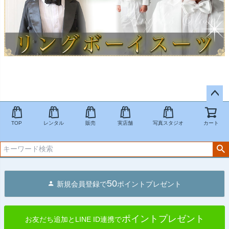
ペー
ジト
TOP
レンタル
販売
実店舗
写真スタジオ
カート
ップ
へ
50
新規会員登録で
ポイントプレゼント
ポイントプレゼント
お友だち追加とLINE ID連携で