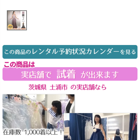
お問い合わせ
09
電話・メール・LINE
Photography
写真スタジオ APS
Angel's Photo Studio
七五三・発表会・記念撮影
対応
Web または お電話
予約
ヘアメイク・着付け
特典
スタジオを予約 →