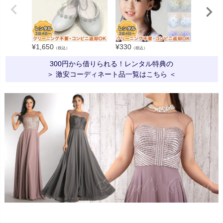
¥
1,650
¥
330
¥
550
（税込）
（税込）
（税
300円から借りられる！レンタル特典の
＞ 激安コーディネート品一覧はこちら ＜