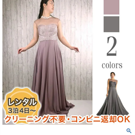
創業2003年からの想い
Season Best
七五三着物
シューズ
Recital & Concours
Wedding
Rental
レンタル
発表会・コンクール
結婚式
Atelier
小物・アクセ
パニエ
舞台で輝くステージ衣装
フラワーガール・リングボーイ・ゲ
実店舗 つくば店
スト
レンタルのご案内
04
予約・配送・返却・料金
Tsukuba Boutique
アウター
レディース
レンタルの流れ
05
茨城県土浦市大町14-16-1F
〒
4ステップで簡単
10:00–18:00（完全予約制）
営業
Sale
販売
あんしんパック
月曜日
06
定休
汚れ・キズ・破損の補償
店舗を予約する →
コスチューム
アウター
Graduation & Entrance
Shichi-Go-San
Buy & Support
ご購入・サポート
卒業式・入学式
七五三
きちんと感のあるフォーマル
3歳・5歳・7歳の晴れの日
インナー・パニエ
アクセサリー
販売・共通のご案内
07
品質・返品・お手入れ
ジュエリー
音楽雑貨
送料・お支払い
08
送料・決済方法