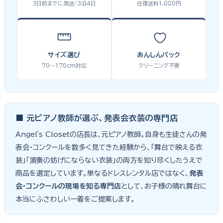
3日前までに発送/3泊4日
往復送料1,080円
サイズ選び
あんしんパック
70〜170cm対応
クリーニング不要
■ 元ピアノ教師が選ぶ、発表会衣装の専門店
Angel's Closetの店長は、元ピアノ教師。自身も生徒さんの発
表会・コンクールを数多く見てきた経験から、「舞台で映える衣
装」「演奏の妨げにならない衣装」の両方を知り尽くしたうえで
商品を選定しています。単なるドレスレンタル店ではなく、
発表
会・コンクールの現場を知る専門店
として、お子様の晴れ舞台に
本当にふさわしい一着をご提案します。