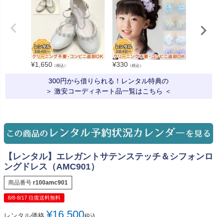
¥
1,650
¥
330
¥
550
（税込）
（税込）
（税
300円から借りられる！レンタル特典の
＞ 激安コーディネート品一覧はこちら ＜
【レンタル】エレガントサテンステッチ＆シフォンロ
ングドレス（AMC901）
商品番号
r100amc901
8/8-8/17 往復送料無料
¥
16,500
レンタル価格
税込