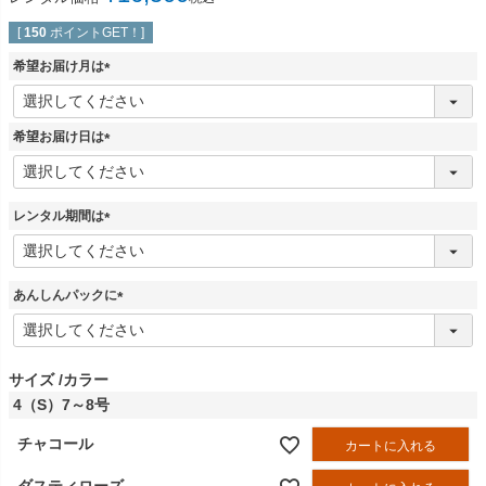
[
150
ポイントGET！]
希望お届け月は
(
必
須
希望お届け日は
)
(
必
須
レンタル期間は
)
(
必
須
あんしんパックに
)
(
必
須
)
サイズ
カラー
4（S）7～8号
チャコール
カートに入れる