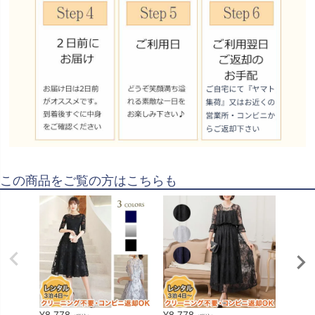
この商品をご覧の方はこちらも
¥
8,778
¥
8,778
¥
16,5