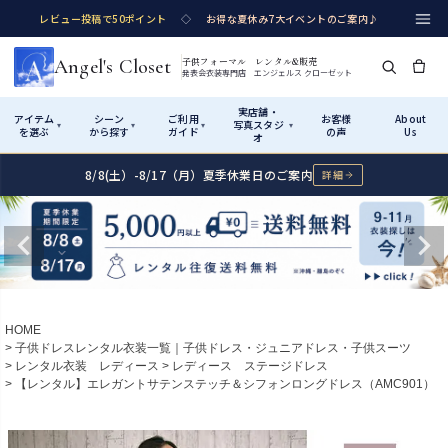
レビュー投稿で50ポイント
◇
お得な夏休み7大イベントのご案内♪
Angel's Closet
子供フォーマル レンタル&販売
発表会衣装専門店 エンジェルス クローゼット
実店舗・
アイテム
シーン
ご利用
お客様
About
写真スタジ
▾
▾
▾
▾
を選ぶ
から探す
ガイド
の声
Us
オ
8/8(土）-8/17（月）夏季休業日のご案内
詳細
Shop by Category
Shop by Occasion
How It Works
Visit Us
実店舗・写真スタジオ
アイテムから探す
シーンから探す
ご利用ガイド
Start
はじめに
カテゴリ詳細
→
サイズで選ぶ
→
性別・サイズで絞り込む
→
ショップガイド（総合案内）
01
HOME
レンタル・販売の入口
Rental
レンタル
子供ドレスレンタル衣装一覧｜子供ドレス・ジュニアドレス・子供スーツ
レンタル衣装 レディース
レディース ステージドレス
サイズの選び方
02
【レンタル】エレガントサテンステッチ＆シフォンロングドレス（AMC901）
測り方と目安
女の子ドレス
男の子スーツ
Angel's Closetについて
03