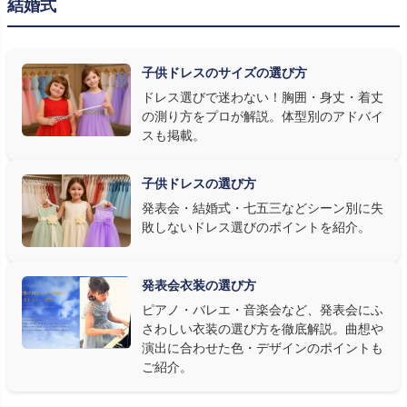
結婚式
発表会の舞台は照明が強く、客席からは意外と色味が飛んで見え
ます。ネイビー・ブラック・深みのあるジュエルカラーはホールの照
明で上品に映え、オフホワイト・パステルは華やかさが際立ちま
子供ドレスのサイズの選び方
す。またピアノ演奏なら落ち着いたシックなトーン、バイオリンやソ
ドレス選びで迷わない！胸囲・身丈・着丈
ロ演奏なら華やかで視線を集めるデザイン、合唱やアンサンブル
の測り方をプロが解説。体型別のアドバイ
なら衣装同士が調和するクラシカルな色合い、と演目に合わせた
スも掲載。
選び方もおすすめです。
子供ドレスの選び方
③ 演奏の動きを妨げない設計か確認する
発表会・結婚式・七五三などシーン別に失
敗しないドレス選びのポイントを紹介。
発表会ドレス選びで見落とされがちなのが"動きやすさ"です。ピ
アノならペダル操作を妨げない丈感、バイオリンなら弓を動かす
右腕のゆとり、管楽器なら胸元の締め付けがないこと——演奏の
発表会衣装の選び方
質は衣装で変わります。Angel's Closetのレンタル衣装は、元ピ
ピアノ・バレエ・音楽会など、発表会にふ
アノ教師の店長が
発表会・コンクールでのご使用を前提に厳選し
さわしい衣装の選び方を徹底解説。曲想や
た商品
を多数ご用意しています。
演出に合わせた色・デザインのポイントも
ご紹介。