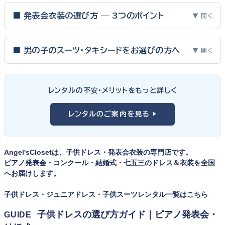
■ 発表会衣装の選び方 — 3つのポイント
▼ 開く
ピアノ発表会・バイオリン発表会・コンクールの舞台は、お子様にと
って特別な一日。元ピアノ教師としての経験から、衣装選びで大切
■ 男の子のスーツ・タキシードをお選びの方へ
▼ 開く
な3つのポイントをご紹介します。
男の子の発表会衣装は、フォーマル度・ジャケットの可動域・ズボ
ンの丈感が選びのポイント。タキシードは格式ある独奏・コンクール
① サイズは"ジャストフィット"を選ぶ
レンタルの不安・メリットをもっと詳しく
向け、スリーピーススーツやベストスタイルは合唱・アンサンブル向
舞台上で最も美しく見えるのは、お子様の体にきちんと合ったサ
けと、シーンで使い分けるのがおすすめです。詳しくは
発表会スー
レンタルのご案内を見る ▶
イズのドレス・スーツです。「大きめを買って長く着せたい」という
ツ・タキシード一覧
をご覧ください。
考えで購入を選ばれる方もいらっしゃいますが、発表会のように
一度きりの特別な日は、その瞬間のサイズにぴったり合う衣装が
Angel'sClosetは、子供ドレス・発表会衣装の専門店です。
何よりお子様を輝かせます。レンタルなら、その時のジャストサイ
ピアノ発表会・コンクール・結婚式・七五三のドレス＆衣装を全国
ズを遠慮なく選べるのが最大のメリット。胸囲・身丈の正しい測り
へお届けします。
方は
子供ドレスのサイズの選び方
で詳しくご案内しています。
子供ドレス・ジュニアドレス・子供スーツレンタル一覧はこちら
② 舞台で映える色・楽器に合うデザインを選ぶ
子供ドレスの選び方ガイド｜ピアノ発表会・
GUIDE