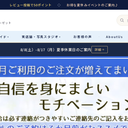
レビュー投稿で50ポイント
◇
お得な夏休みイベントのご案内♪
ーゼット
イド
実店舗・
写真スタジオ
お客様
の声
About
Us
·
▾
▾
8/8(土）-8/17（月）夏季休業日のご案内
詳細
Rental
レンタル
カテゴリ詳細
→
サイズで選ぶ
→
性別・サイズで絞り込む
→
レンタルのご案内
04
予約・配送・返却・料金
Sale
販売
レンタルの流れ
05
4ステップで簡単
七五三着物
コスチューム
あんしんパック
06
汚れ・キズ・破損の補償