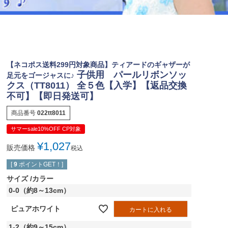
ジュエリー
音楽雑貨
Shichi-Go-San
七五三
【ネコポス送料299円対象商品】ティアードのギャザーが
3歳・5歳・7歳の晴れの日
子供用 パールリボンソッ
足元をゴージャスに♪
クス（TT8011） 全５色【入学】【返品交換
不可】【即日発送可】
商品番号
022tt8011
サマーsale10%OFF CP対象
¥
1,027
販売価格
税込
[
9
ポイントGET！]
サイズ
カラー
0-0（約8～13cm）
ピュアホワイト
カートに入れる
1-2（約9～15cm）