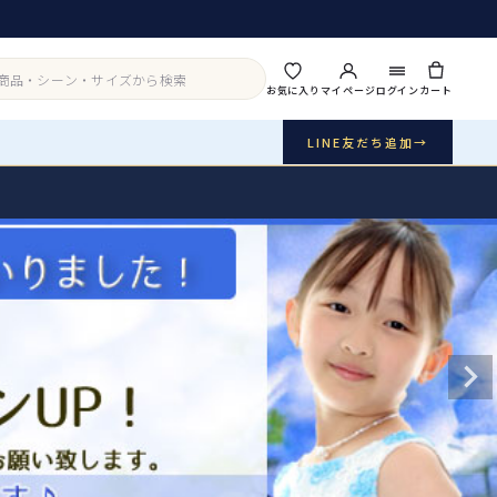
お気に入り
マイページ
ログイン
カート
LINE友だち追加
→
実店舗・写真スタジオ
アイテムから探す
シーンから探す
ご利用ガイド
Buy & Support
ご購入・サポート
販売・共通のご案内
07
品質・返品・お手入れ
送料・お支払い
08
送料・決済方法
アウター
インナー・パニエ
お問い合わせ
09
電話・メール・LINE