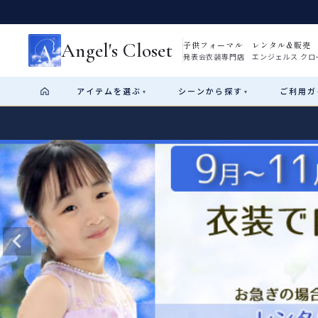
Angel's Closet
子供フォーマル レンタル&販売
発表会衣装専門店 エンジェルス クロ
アイテム
を選ぶ
シーン
から探す
ご利用
ガ
▾
▾
Shop by Category
Shop by Occasion
How It Works
Visit Us
Start
はじめに
ショップガイド（総合案内）
01
レンタル・販売の入口
Rental
レンタル
サイズの選び方
02
測り方と目安
女の子ドレス
男の子スーツ
Angel's Closetについて
03
創業2003年からの想い