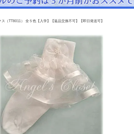
パニエ
アクセサリー
ス（TT8011） 全５色【入学】【返品交換不可】【即日発送可】
Graduation & Entrance
卒業式・入学式
ル・リングボーイ・ゲスト
きちんと感のあるフォーマル
Photography
写真スタジオ APS
Angel's Photo Studio
七五三・発表会・記念撮影
対応
Web または お電話
予約
ヘアメイク・着付け
特典
スタジオを予約 →