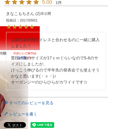
5.00
1
きなこもち
2
非公開
投稿日
2017/09/01
結婚式参列用のドレスと合わせるのに一緒に購入
しました！

普段の靴のサイズが17ｃｍぐらいなので5-6のサ
イズにしましたが、

けっこう伸びるので半年先の発表会でも使えそう
かなと思います(・ｖ・)♪

オーガンジーのひらひらがカワイイです☆
すべてのレビューを見る
レビューを書く