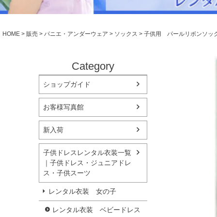
シューズ
小物・アクセ
Season Best
アウター
レディース
HOME
販売
パニエ・アンダーウェア
ソックス
子供用 パールリボンソック
Recital & Concours
Wedding
発表会・コンクール
結婚式
舞台で輝くステージ衣装
フラワーガー
Category
ショップガイド
Atelier
実店舗 つくば店
お客様写真館
Tsukuba Boutique
新入荷
茨城県土浦市大町14-16-1F
〒
10:00–18:00（完全予約制）
営業
子供ドレスレンタル衣装一覧
月曜日
定休
｜子供ドレス・ジュニアドレ
ス・子供スーツ
店舗を予約する →
レンタル衣装 女の子
レンタル衣装 ベビードレス