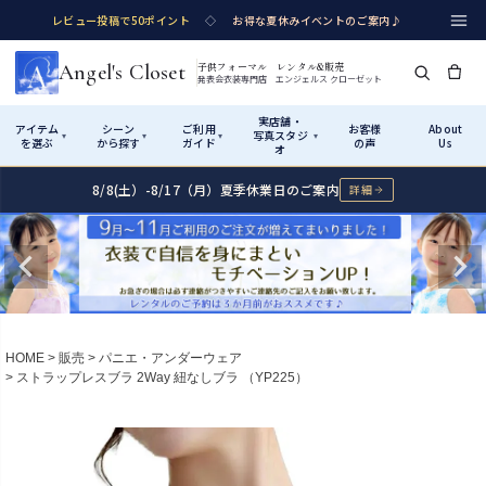
レビュー投稿で50ポイント
◇
お得な夏休みイベントのご案内♪
Angel's Closet
子供フォーマル レンタル&販売
発表会衣装専門店 エンジェルス クローゼット
実店舗・
アイテム
シーン
ご利用
お客様
About
写真スタジ
▾
▾
▾
▾
を選ぶ
から探す
ガイド
の声
Us
オ
8/8(土）-8/17（月）夏季休業日のご案内
詳細
Shop by Category
Shop by Occasion
How It Works
Visit Us
実店舗・写真スタジオ
アイテムから探す
シーンから探す
ご利用ガイド
Start
はじめに
カテゴリ詳細
→
サイズで選ぶ
→
性別・サイズで絞り込む
→
ショップガイド（総合案内）
01
HOME
販売
パニエ・アンダーウェア
レンタル・販売の入口
Rental
レンタル
ストラップレスブラ 2Way 紐なしブラ （YP225）
サイズの選び方
02
測り方と目安
女の子ドレス
男の子スーツ
Angel's Closetについて
03