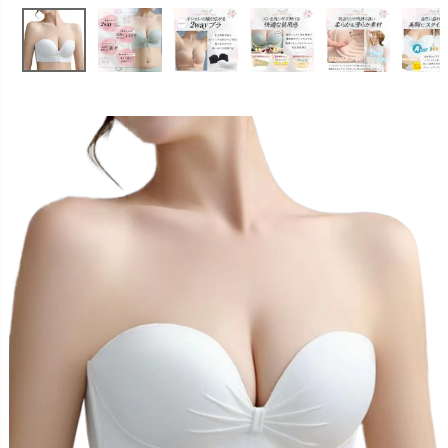
お問い合わせ
09
電話・メール・LINE
Photography
写真スタジオ APS
Angel's Photo Studio
七五三・発表会・記念撮影
対応
Web または お電話
予約
ヘアメイク・着付け
特典
スタジオを予約 →