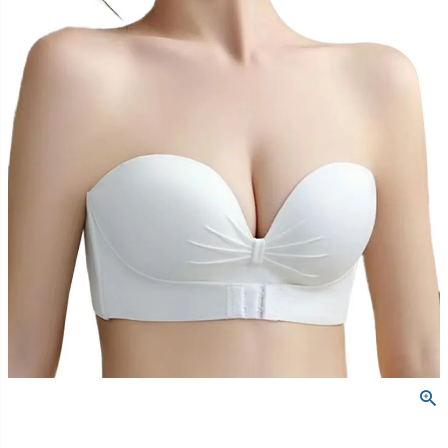
創業2003年からの想い
Season Best
七五三着物
シューズ
Recital & Concours
Wedding
Rental
レンタル
発表会・コンクール
結婚式
Atelier
小物・アクセ
パニエ
舞台で輝くステージ衣装
フラワーガール・リングボーイ・ゲ
実店舗 つくば店
スト
レンタルのご案内
04
予約・配送・返却・料金
Tsukuba Boutique
アウター
レディース
レンタルの流れ
05
茨城県土浦市大町14-16-1F
〒
4ステップで簡単
10:00–18:00（完全予約制）
営業
Sale
販売
あんしんパック
月曜日
06
定休
汚れ・キズ・破損の補償
店舗を予約する →
コスチューム
アウター
Graduation & Entrance
Shichi-Go-San
Buy & Support
ご購入・サポート
卒業式・入学式
七五三
きちんと感のあるフォーマル
3歳・5歳・7歳の晴れの日
インナー・パニエ
アクセサリー
販売・共通のご案内
07
品質・返品・お手入れ
ジュエリー
音楽雑貨
送料・お支払い
08
送料・決済方法