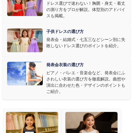
ドレス選びで迷わない！胸囲・身丈・着丈
ロ演奏なら華やかで視線を集めるデザイン、合唱やアンサンブル
の測り方をプロが解説。体型別のアドバイ
なら衣装同士が調和するクラシカルな色合い、と演目に合わせた
スも掲載。
選び方もおすすめです。
子供ドレスの選び方
③ 演奏の動きを妨げない設計か確認する
発表会・結婚式・七五三などシーン別に失
敗しないドレス選びのポイントを紹介。
発表会ドレス選びで見落とされがちなのが"動きやすさ"です。ピ
アノならペダル操作を妨げない丈感、バイオリンなら弓を動かす
右腕のゆとり、管楽器なら胸元の締め付けがないこと——演奏の
発表会衣装の選び方
質は衣装で変わります。Angel's Closetのレンタル衣装は、元ピ
ピアノ・バレエ・音楽会など、発表会にふ
アノ教師の店長が
発表会・コンクールでのご使用を前提に厳選し
さわしい衣装の選び方を徹底解説。曲想や
た商品
を多数ご用意しています。
演出に合わせた色・デザインのポイントも
ご紹介。