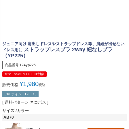
ジュニア向け 肩出しドレスやストラップドレス等、肩紐が出せない
ストラップレスブラ 2Way 紐なしブラ
ドレス用に
（YP225）
商品番号
124yp225
サマーsale10%OFF CP対象
¥
1,980
販売価格
税込
[
18
ポイントGET！]
送料パターン
ネコポス
サイズ
カラー
AB70