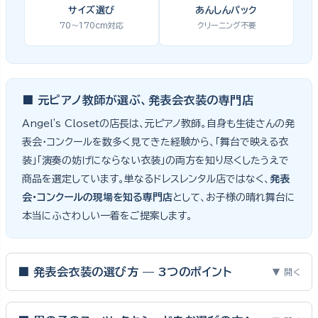
サイズ選び
あんしんパック
70〜170cm対応
クリーニング不要
■ 元ピアノ教師が選ぶ、発表会衣装の専門店
Angel's Closetの店長は、元ピアノ教師。自身も生徒さんの発
表会・コンクールを数多く見てきた経験から、「舞台で映える衣
装」「演奏の妨げにならない衣装」の両方を知り尽くしたうえで
商品を選定しています。単なるドレスレンタル店ではなく、
発表
会・コンクールの現場を知る専門店
として、お子様の晴れ舞台に
本当にふさわしい一着をご提案します。
■ 発表会衣装の選び方 — 3つのポイント
▼ 開く
ピアノ発表会・バイオリン発表会・コンクールの舞台は、お子様にと