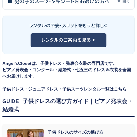
って特別な一日。元ピアノ教師としての経験から、衣装選びで大切
■ 男の子のスーツ・タキシードをお選びの方へ
▼ 開く
な3つのポイントをご紹介します。
男の子の発表会衣装は、フォーマル度・ジャケットの可動域・ズボ
ンの丈感が選びのポイント。タキシードは格式ある独奏・コンクール
① サイズは"ジャストフィット"を選ぶ
レンタルの不安・メリットをもっと詳しく
向け、スリーピーススーツやベストスタイルは合唱・アンサンブル向
舞台上で最も美しく見えるのは、お子様の体にきちんと合ったサ
けと、シーンで使い分けるのがおすすめです。詳しくは
発表会スー
レンタルのご案内を見る ▶
イズのドレス・スーツです。「大きめを買って長く着せたい」という
ツ・タキシード一覧
をご覧ください。
考えで購入を選ばれる方もいらっしゃいますが、発表会のように
一度きりの特別な日は、その瞬間のサイズにぴったり合う衣装が
Angel'sClosetは、子供ドレス・発表会衣装の専門店です。
何よりお子様を輝かせます。レンタルなら、その時のジャストサイ
ピアノ発表会・コンクール・結婚式・七五三のドレス＆衣装を全国
ズを遠慮なく選べるのが最大のメリット。胸囲・身丈の正しい測り
へお届けします。
方は
子供ドレスのサイズの選び方
で詳しくご案内しています。
子供ドレス・ジュニアドレス・子供スーツレンタル一覧はこちら
② 舞台で映える色・楽器に合うデザインを選ぶ
子供ドレスの選び方ガイド｜ピアノ発表会・
GUIDE
結婚式
発表会の舞台は照明が強く、客席からは意外と色味が飛んで見え
ます。ネイビー・ブラック・深みのあるジュエルカラーはホールの照
明で上品に映え、オフホワイト・パステルは華やかさが際立ちま
子供ドレスのサイズの選び方
す。またピアノ演奏なら落ち着いたシックなトーン、バイオリンやソ