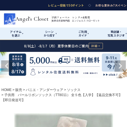
レビュー投稿で50ポイント
◇
お得な夏休み7大イベン
Angel's Closet
子供フォーマル レンタル&販売
発表会衣装専門店 エンジェルス クローゼット
アイテム
シーン
ご利用
実店舗・
▾
▾
▾
▾
を選ぶ
から探す
ガイド
写真スタジオ
8/8(土）-8/17（月）夏季休業日のご案内
詳細
Shop by Category
Shop by Occasion
How It Works
Visit Us
Start
はじめに
カテゴリ詳細
→
サ
性別・サイズで絞り込む
→
ショップガイド（総合案内）
01
HOME
販売
パニエ・アンダーウェア
ソックス
レンタル・販売の入口
子供用 パールリボンソックス（TT8011） 全５色【入学】【返品交換不可】
Rental
レンタル
【即日発送可】
サイズの選び方
02
測り方と目安
女の子ドレス
男の子
Angel's Closetについて
03