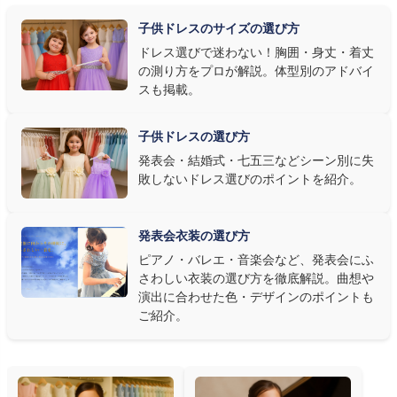
明で上品に映え、オフホワイト・パステルは華やかさが際立ちま
子供ドレスのサイズの選び方
す。またピアノ演奏なら落ち着いたシックなトーン、バイオリンやソ
ドレス選びで迷わない！胸囲・身丈・着丈
ロ演奏なら華やかで視線を集めるデザイン、合唱やアンサンブル
の測り方をプロが解説。体型別のアドバイ
なら衣装同士が調和するクラシカルな色合い、と演目に合わせた
スも掲載。
選び方もおすすめです。
子供ドレスの選び方
③ 演奏の動きを妨げない設計か確認する
発表会・結婚式・七五三などシーン別に失
敗しないドレス選びのポイントを紹介。
発表会ドレス選びで見落とされがちなのが"動きやすさ"です。ピ
アノならペダル操作を妨げない丈感、バイオリンなら弓を動かす
右腕のゆとり、管楽器なら胸元の締め付けがないこと——演奏の
発表会衣装の選び方
質は衣装で変わります。Angel's Closetのレンタル衣装は、元ピ
ピアノ・バレエ・音楽会など、発表会にふ
アノ教師の店長が
発表会・コンクールでのご使用を前提に厳選し
さわしい衣装の選び方を徹底解説。曲想や
た商品
を多数ご用意しています。
演出に合わせた色・デザインのポイントも
ご紹介。