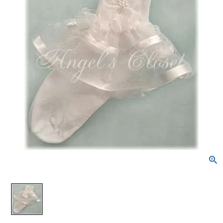
創業2003年からの想い
七五三着物
シュー
Rental
レンタル
小物・アクセ
パニエ
Season Best
レンタルのご案内
04
Recital & Concours
Wedding
予約・配送・返却・料金
発表会・コンクール
結婚式
アウター
レディ
レンタルの流れ
05
舞台で輝くステージ衣装
フラワーガー
4ステップで簡単
Sale
販売
あんしんパック
06
Atelier
汚れ・キズ・破損の補償
実店舗 つくば店
コスチューム
アウタ
Tsukuba Boutique
Buy & Support
ご購入・サポート
インナー・パニエ
アクセ
茨城県土浦市大町14-16-1F
〒
販売・共通のご案内
07
10:00–18:00（完全予約制）
営業
品質・返品・お手入れ
月曜日
定休
ジュエリー
音楽雑
送料・お支払い
08
送料・決済方法
Graduation & Entrance
Shichi-Go-San
店舗を予約する →
卒業式・入学式
七五三