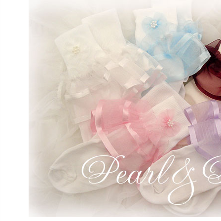
Photography
写真スタジオ APS
Angel's Photo Studio
七五三・発表会・記念撮影
対応
Web または お電話
予約
ヘアメイク・着付け
特典
スタジオを予約 →