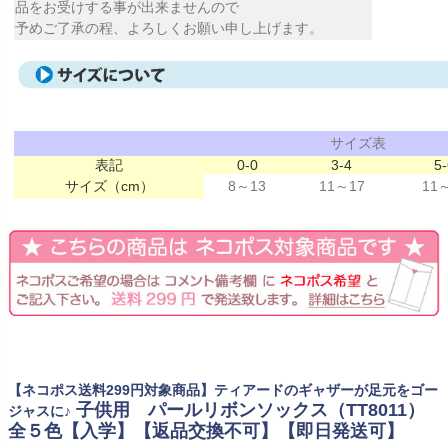
品をお受けする事が出来ませんので
予めご了承の程、よろしくお願い申し上げます。
サイズ表
表記
0-0
3-4
5-
サイズ（cm）
8～13
11～17
11
【ネコポス送料299円対象商品】ティアードのギャザーが足元をゴー
子供用 パールリボンソックス（TT8011）
ジャスに♪
全５色【入学】【返品交換不可】【即日発送可】