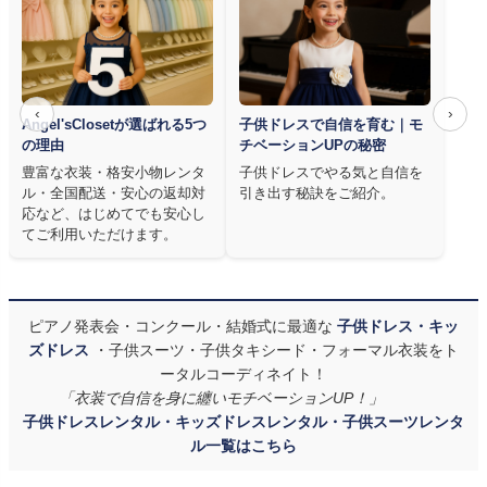
‹
›
Angel'sClosetが選ばれる5つ
子供ドレスで自信を育む｜モ
の理由
チベーションUPの秘密
豊富な衣装・格安小物レンタ
子供ドレスでやる気と自信を
ル・全国配送・安心の返却対
引き出す秘訣をご紹介。
応など、はじめてでも安心し
てご利用いただけます。
ピアノ発表会・コンクール・結婚式に最適な
子供ドレス・キッ
ズドレス
・子供スーツ・子供タキシード・フォーマル衣装をト
ータルコーディネイト！
「衣装で自信を身に纏いモチベーションUP！」
子供ドレスレンタル・キッズドレスレンタル・子供スーツレンタ
ル一覧はこちら