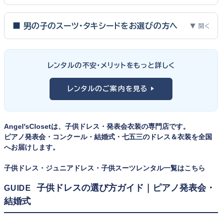
ピアノ発表会・バイオリン発表会・コンクールの舞台は、お子様にと
って特別な一日。元ピアノ教師としての経験から、衣装選びで大切
■ 男の子のスーツ・タキシードをお選びの方へ
▼ 開く
な3つのポイントをご紹介します。
男の子の発表会衣装は、フォーマル度・ジャケットの可動域・ズボ
ンの丈感が選びのポイント。タキシードは格式ある独奏・コンクール
① サイズは"ジャストフィット"を選ぶ
レンタルの不安・メリットをもっと詳しく
向け、スリーピーススーツやベストスタイルは合唱・アンサンブル向
舞台上で最も美しく見えるのは、お子様の体にきちんと合ったサ
けと、シーンで使い分けるのがおすすめです。詳しくは
発表会スー
レンタルのご案内を見る ▶
イズのドレス・スーツです。「大きめを買って長く着せたい」という
ツ・タキシード一覧
をご覧ください。
考えで購入を選ばれる方もいらっしゃいますが、発表会のように
一度きりの特別な日は、その瞬間のサイズにぴったり合う衣装が
Angel'sClosetは、子供ドレス・発表会衣装の専門店です。
何よりお子様を輝かせます。レンタルなら、その時のジャストサイ
ピアノ発表会・コンクール・結婚式・七五三のドレス＆衣装を全国
ズを遠慮なく選べるのが最大のメリット。胸囲・身丈の正しい測り
へお届けします。
方は
子供ドレスのサイズの選び方
で詳しくご案内しています。
子供ドレス・ジュニアドレス・子供スーツレンタル一覧はこちら
② 舞台で映える色・楽器に合うデザインを選ぶ
子供ドレスの選び方ガイド｜ピアノ発表会・
GUIDE
結婚式
発表会の舞台は照明が強く、客席からは意外と色味が飛んで見え
ます。ネイビー・ブラック・深みのあるジュエルカラーはホールの照