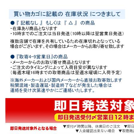
お問い合わせ
09
きちんと感のあるフォーマル
3歳・5歳・7
電話・メール・LINE