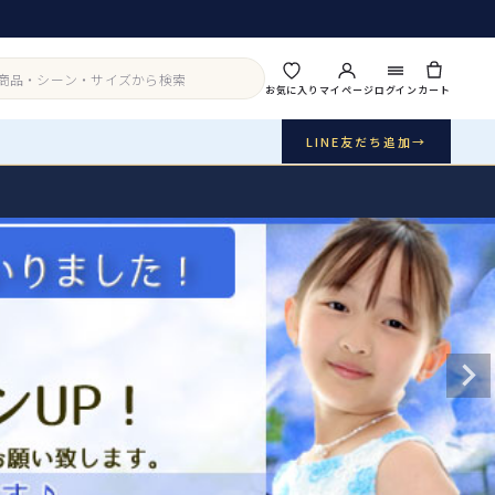
お気に入り
マイページ
ログイン
カート
LINE友だち追加
→
実店舗・写真スタジオ
アイテムから探す
シーンから探す
ご利用ガイド
Buy & Support
ご購入・サポート
販売・共通のご案内
07
品質・返品・お手入れ
送料・お支払い
08
送料・決済方法
アウター
インナー・パニエ
お問い合わせ
09
電話・メール・LINE