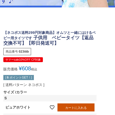
ジュエリー
音楽雑貨
Shichi-Go-San
七五三
【ネコポス送料299円対象商品】オムツと一緒にはけるベ
3歳・5歳・7歳の晴れの日
子供用 ベビータイツ【返品
ビー用タイツです
交換不可】【即日発送可】
商品番号
023titb
サマーsale10%OFF CP対象
¥
608
販売価格
税込
[
6
ポイントGET！]
送料パターン
ネコポス
サイズ
カラー
S
ピュアホワイト
カートに入れる