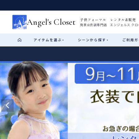
Angel's Closet
子供フォーマル レンタル&販売
発表会衣装専門店 エンジェルス クロ
アイテム
を選ぶ
シーン
から探す
ご利用
ガ
▾
▾
Shop by Category
Shop by Occasion
How It Works
Visit Us
Start
はじめに
ショップガイド（総合案内）
01
レンタル・販売の入口
Rental
レンタル
サイズの選び方
02
測り方と目安
女の子ドレス
男の子スーツ
Angel's Closetについて
03
創業2003年からの想い