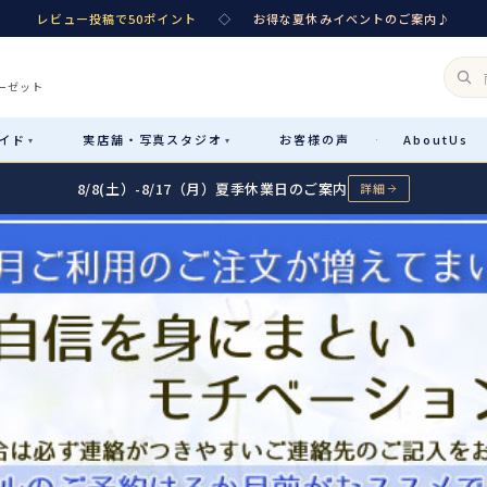
レビュー投稿で50ポイント
◇
お得な夏休みイベントのご案内♪
ーゼット
イド
実店舗・
写真スタジオ
お客様
の声
About
Us
·
▾
▾
8/8(土）-8/17（月）夏季休業日のご案内
詳細
Rental
レンタル
カテゴリ詳細
→
サイズで選ぶ
→
性別・サイズで絞り込む
→
レンタルのご案内
04
予約・配送・返却・料金
Sale
販売
レンタルの流れ
05
4ステップで簡単
七五三着物
コスチューム
あんしんパック
06
汚れ・キズ・破損の補償