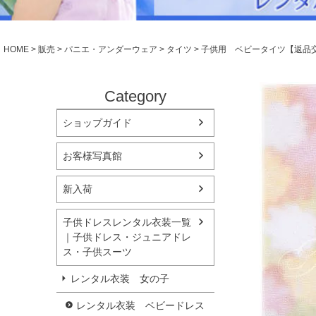
シューズ
小物・アクセ
Season Best
アウター
レディース
HOME
販売
パニエ・アンダーウェア
タイツ
子供用 ベビータイツ【返品
Recital & Concours
Wedding
発表会・コンクール
結婚式
舞台で輝くステージ衣装
フラワーガー
Category
ショップガイド
Atelier
実店舗 つくば店
お客様写真館
Tsukuba Boutique
新入荷
茨城県土浦市大町14-16-1F
〒
10:00–18:00（完全予約制）
営業
子供ドレスレンタル衣装一覧
月曜日
定休
｜子供ドレス・ジュニアドレ
ス・子供スーツ
店舗を予約する →
レンタル衣装 女の子
レンタル衣装 ベビードレス