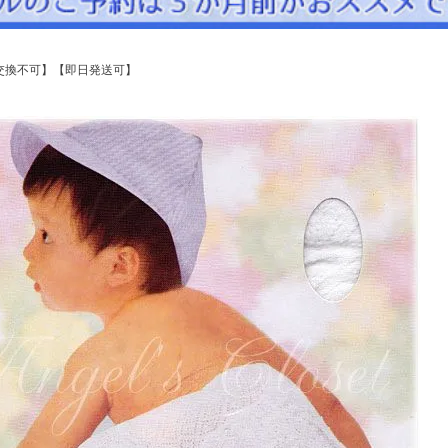
パニエ
アクセサリー
交換不可】【即日発送可】
Graduation & Entrance
卒業式・入学式
ル・リングボーイ・ゲスト
きちんと感のあるフォーマル
Photography
写真スタジオ APS
Angel's Photo Studio
七五三・発表会・記念撮影
対応
Web または お電話
予約
ヘアメイク・着付け
特典
スタジオを予約 →