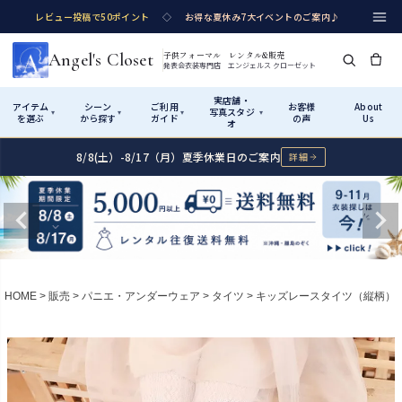
レビュー投稿で50ポイント
◇
お得な夏休み7大イベントのご案内♪
Angel's Closet
子供フォーマル レンタル&販売
発表会衣装専門店 エンジェルス クローゼット
実店舗・
アイテム
シーン
ご利用
お客様
About
写真スタジ
▾
▾
▾
▾
を選ぶ
から探す
ガイド
の声
Us
オ
8/8(土）-8/17（月）夏季休業日のご案内
詳細
Shop by Category
Shop by Occasion
How It Works
Visit Us
実店舗・写真スタジオ
アイテムから探す
シーンから探す
ご利用ガイド
Start
はじめに
カテゴリ詳細
→
サイズで選ぶ
→
性別・サイズで絞り込む
→
ショップガイド（総合案内）
01
HOME
販売
パニエ・アンダーウェア
タイツ
キッズレースタイツ（縦柄）
レンタル・販売の入口
Rental
レンタル
サイズの選び方
02
測り方と目安
女の子ドレス
男の子スーツ
Angel's Closetについて
03