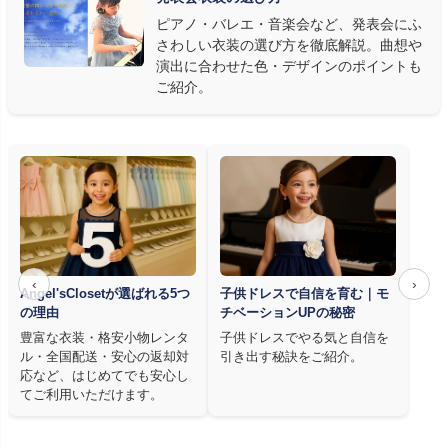
質は衣装で変わります。Angel's Closetのレンタル衣装は、元ピ
ピアノ・バレエ・音楽会など、発表会にふ
アノ教師の店長が
発表会・コンクールでのご使用を前提に厳選し
さわしい衣装の選び方を徹底解説。曲想や
た商品
を多数ご用意しています。
演出に合わせた色・デザインのポイントも
ご紹介。
‹
›
Angel'sClosetが選ばれる5つ
子供ドレスで自信を育む｜モ
の理由
チベーションUPの秘密
豊富な衣装・格安小物レンタ
子供ドレスでやる気と自信を
ル・全国配送・安心の返却対
引き出す秘訣をご紹介。
応など、はじめてでも安心し
てご利用いただけます。