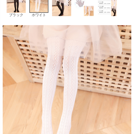
お問い合わせ
09
電話・メール・LINE
ブラック
ホワイト
Photography
写真スタジオ APS
Angel's Photo Studio
七五三・発表会・記念撮影
対応
Web または お電話
予約
ヘアメイク・着付け
特典
スタジオを予約 →