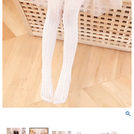
創業2003年からの想い
Season Best
七五三着物
シューズ
Recital & Concours
Wedding
Rental
レンタル
発表会・コンクール
結婚式
Atelier
小物・アクセ
パニエ
舞台で輝くステージ衣装
フラワーガール・リングボーイ・ゲ
実店舗 つくば店
スト
レンタルのご案内
04
予約・配送・返却・料金
Tsukuba Boutique
アウター
レディース
レンタルの流れ
05
茨城県土浦市大町14-16-1F
〒
4ステップで簡単
10:00–18:00（完全予約制）
営業
Sale
販売
あんしんパック
月曜日
06
定休
汚れ・キズ・破損の補償
店舗を予約する →
コスチューム
アウター
Graduation & Entrance
Shichi-Go-San
Buy & Support
ご購入・サポート
卒業式・入学式
七五三
きちんと感のあるフォーマル
3歳・5歳・7歳の晴れの日
インナー・パニエ
アクセサリー
販売・共通のご案内
07
品質・返品・お手入れ
ジュエリー
音楽雑貨
送料・お支払い
08
送料・決済方法