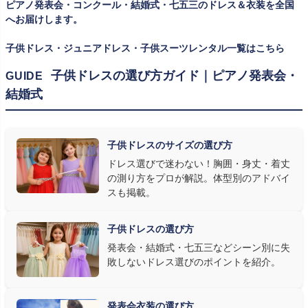
ピアノ発表会・コンクール・結婚式・七五三のドレス＆衣装を全国
ズを遠慮なく選べるのが最大のメリット。胸囲・身丈の正しい測り
へお届けします。
方は
子供ドレスのサイズの選び方
で詳しくご案内しています。
子供ドレス・ジュニアドレス・子供スーツレンタル一覧はこちら
② 舞台で映える色・楽器に合うデザインを選ぶ
子供ドレスの選び方ガイド｜ピアノ発表会・
GUIDE
結婚式
発表会の舞台は照明が強く、客席からは意外と色味が飛んで見え
ます。ネイビー・ブラック・深みのあるジュエルカラーはホールの照
明で上品に映え、オフホワイト・パステルは華やかさが際立ちま
子供ドレスのサイズの選び方
す。またピアノ演奏なら落ち着いたシックなトーン、バイオリンやソ
ドレス選びで迷わない！胸囲・身丈・着丈
ロ演奏なら華やかで視線を集めるデザイン、合唱やアンサンブル
の測り方をプロが解説。体型別のアドバイ
なら衣装同士が調和するクラシカルな色合い、と演目に合わせた
スも掲載。
選び方もおすすめです。
子供ドレスの選び方
③ 演奏の動きを妨げない設計か確認する
発表会・結婚式・七五三などシーン別に失
敗しないドレス選びのポイントを紹介。
発表会ドレス選びで見落とされがちなのが"動きやすさ"です。ピ
アノならペダル操作を妨げない丈感、バイオリンなら弓を動かす
右腕のゆとり、管楽器なら胸元の締め付けがないこと——演奏の
発表会衣装の選び方