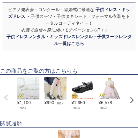
ピアノ発表会・コンクール・結婚式に最適な
子供ドレス・キッ
ズドレス
・子供スーツ・子供タキシード・フォーマル衣装をト
ータルコーディネイト！
「衣装で自信を身に纏いモチベーションUP！」
子供ドレスレンタル・キッズドレスレンタル・子供スーツレンタ
ル一覧はこちら
この商品をご覧の方はこちらも
¥
1,100
¥
990
¥
1,650
¥
6,578
¥
990
（税込）
（
（税込）
（税込）
（税込）
閲覧履歴