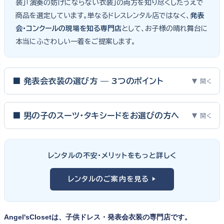
装」「演奏の妨げにならない衣装」の両方を知り尽くしたうえで
商品を選定しています。単なるドレスレンタル店ではなく、
発表
会・コンクールの現場を知る専門店
として、お子様の晴れ舞台に
本当にふさわしい一着をご提案します。
■ 発表会衣装の選び方 — 3つのポイント
▼ 開く
ピアノ発表会・バイオリン発表会・コンクールの舞台は、お子様にと
って特別な一日。元ピアノ教師としての経験から、衣装選びで大切
■ 男の子のスーツ・タキシードをお選びの方へ
▼ 開く
な3つのポイントをご紹介します。
男の子の発表会衣装は、フォーマル度・ジャケットの可動域・ズボ
ンの丈感が選びのポイント。タキシードは格式ある独奏・コンクール
① サイズは"ジャストフィット"を選ぶ
レンタルの不安・メリットをもっと詳しく
向け、スリーピーススーツやベストスタイルは合唱・アンサンブル向
舞台上で最も美しく見えるのは、お子様の体にきちんと合ったサ
けと、シーンで使い分けるのがおすすめです。詳しくは
発表会スー
レンタルのご案内を見る ▶
イズのドレス・スーツです。「大きめを買って長く着せたい」という
ツ・タキシード一覧
をご覧ください。
考えで購入を選ばれる方もいらっしゃいますが、発表会のように
一度きりの特別な日は、その瞬間のサイズにぴったり合う衣装が
Angel'sClosetは、子供ドレス・発表会衣装の専門店です。
何よりお子様を輝かせます。レンタルなら、その時のジャストサイ