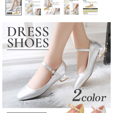
お問い合わせ
09
電話・メール・LINE
Photography
写真スタジオ APS
Angel's Photo Studio
七五三・発表会・記念撮影
対応
Web または お電話
予約
ヘアメイク・着付け
特典
スタジオを予約 →