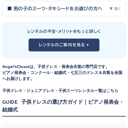
ピアノ発表会・バイオリン発表会・コンクールの舞台は、お子様にと
って特別な一日。元ピアノ教師としての経験から、衣装選びで大切
■ 男の子のスーツ・タキシードをお選びの方へ
▼ 開く
な3つのポイントをご紹介します。
男の子の発表会衣装は、フォーマル度・ジャケットの可動域・ズボ
ンの丈感が選びのポイント。タキシードは格式ある独奏・コンクール
① サイズは"ジャストフィット"を選ぶ
レンタルの不安・メリットをもっと詳しく
向け、スリーピーススーツやベストスタイルは合唱・アンサンブル向
舞台上で最も美しく見えるのは、お子様の体にきちんと合ったサ
けと、シーンで使い分けるのがおすすめです。詳しくは
発表会スー
レンタルのご案内を見る ▶
イズのドレス・スーツです。「大きめを買って長く着せたい」という
ツ・タキシード一覧
をご覧ください。
考えで購入を選ばれる方もいらっしゃいますが、発表会のように
一度きりの特別な日は、その瞬間のサイズにぴったり合う衣装が
Angel'sClosetは、子供ドレス・発表会衣装の専門店です。
何よりお子様を輝かせます。レンタルなら、その時のジャストサイ
ピアノ発表会・コンクール・結婚式・七五三のドレス＆衣装を全国
ズを遠慮なく選べるのが最大のメリット。胸囲・身丈の正しい測り
へお届けします。
方は
子供ドレスのサイズの選び方
で詳しくご案内しています。
子供ドレス・ジュニアドレス・子供スーツレンタル一覧はこちら
② 舞台で映える色・楽器に合うデザインを選ぶ
子供ドレスの選び方ガイド｜ピアノ発表会・
GUIDE
結婚式
発表会の舞台は照明が強く、客席からは意外と色味が飛んで見え
ます。ネイビー・ブラック・深みのあるジュエルカラーはホールの照
明で上品に映え、オフホワイト・パステルは華やかさが際立ちま