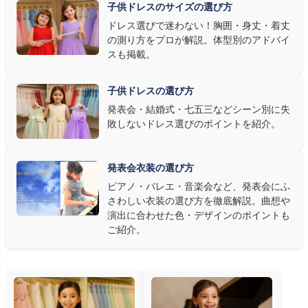
子供ドレスのサイズの選び方
す。またピアノ演奏なら落ち着いたシックなトーン、バイオリンやソ
ドレス選びで迷わない！胸囲・身丈・着丈
ロ演奏なら華やかで視線を集めるデザイン、合唱やアンサンブル
の測り方をプロが解説。体型別のアドバイ
なら衣装同士が調和するクラシカルな色合い、と演目に合わせた
スも掲載。
選び方もおすすめです。
子供ドレスの選び方
③ 演奏の動きを妨げない設計か確認する
発表会・結婚式・七五三などシーン別に失
敗しないドレス選びのポイントを紹介。
発表会ドレス選びで見落とされがちなのが"動きやすさ"です。ピ
アノならペダル操作を妨げない丈感、バイオリンなら弓を動かす
右腕のゆとり、管楽器なら胸元の締め付けがないこと——演奏の
発表会衣装の選び方
質は衣装で変わります。Angel's Closetのレンタル衣装は、元ピ
ピアノ・バレエ・音楽会など、発表会にふ
アノ教師の店長が
発表会・コンクールでのご使用を前提に厳選し
さわしい衣装の選び方を徹底解説。曲想や
た商品
を多数ご用意しています。
演出に合わせた色・デザインのポイントも
ご紹介。