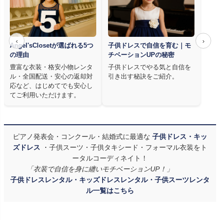
‹
›
Angel'sClosetが選ばれる5つ
子供ドレスで自信を育む｜モ
の理由
チベーションUPの秘密
豊富な衣装・格安小物レンタ
子供ドレスでやる気と自信を
ル・全国配送・安心の返却対
引き出す秘訣をご紹介。
応など、はじめてでも安心し
てご利用いただけます。
ピアノ発表会・コンクール・結婚式に最適な
子供ドレス・キッ
ズドレス
・子供スーツ・子供タキシード・フォーマル衣装をト
ータルコーディネイト！
「衣装で自信を身に纏いモチベーションUP！」
子供ドレスレンタル・キッズドレスレンタル・子供スーツレンタ
ル一覧はこちら