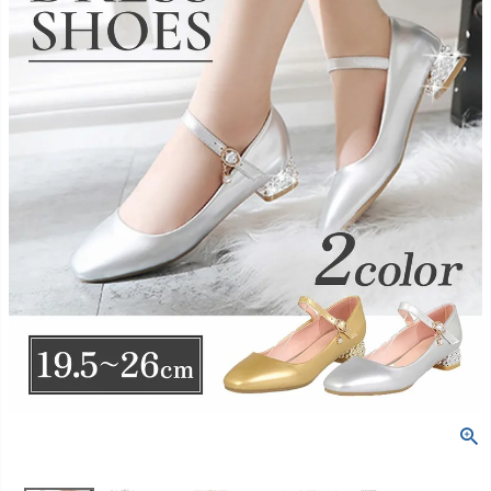
創業2003年からの想い
Season Best
七五三着物
シューズ
Recital & Concours
Wedding
Rental
レンタル
発表会・コンクール
結婚式
Atelier
小物・アクセ
パニエ
舞台で輝くステージ衣装
フラワーガール・リングボーイ・ゲ
実店舗 つくば店
スト
レンタルのご案内
04
予約・配送・返却・料金
Tsukuba Boutique
アウター
レディース
レンタルの流れ
05
茨城県土浦市大町14-16-1F
〒
4ステップで簡単
10:00–18:00（完全予約制）
営業
Sale
販売
あんしんパック
月曜日
06
定休
汚れ・キズ・破損の補償
店舗を予約する →
コスチューム
アウター
Graduation & Entrance
Shichi-Go-San
Buy & Support
ご購入・サポート
卒業式・入学式
七五三
きちんと感のあるフォーマル
3歳・5歳・7歳の晴れの日
インナー・パニエ
アクセサリー
販売・共通のご案内
07
品質・返品・お手入れ
ジュエリー
音楽雑貨
送料・お支払い
08
送料・決済方法