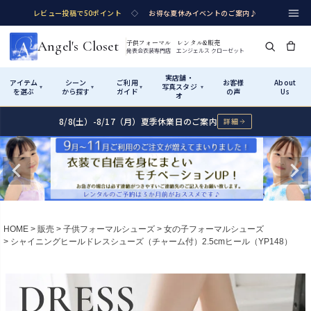
レビュー投稿で50ポイント
◇
お得な夏休みイベントのご案内♪
Angel's Closet
子供フォーマル レンタル&販売
発表会衣装専門店 エンジェルス クローゼット
実店舗・
アイテム
シーン
ご利用
お客様
About
写真スタジ
▾
▾
▾
▾
を選ぶ
から探す
ガイド
の声
Us
オ
8/8(土）-8/17（月）夏季休業日のご案内
詳細
Shop by Category
Shop by Occasion
How It Works
Visit Us
実店舗・写真スタジオ
アイテムから探す
シーンから探す
ご利用ガイド
Start
はじめに
カテゴリ詳細
→
サイズで選ぶ
→
性別・サイズで絞り込む
→
ショップガイド（総合案内）
01
HOME
販売
子供フォーマルシューズ
女の子フォーマルシューズ
レンタル・販売の入口
Rental
レンタル
シャイニングヒールドレスシューズ（チャーム付）2.5cmヒール（YP148）
サイズの選び方
02
測り方と目安
女の子ドレス
男の子スーツ
Angel's Closetについて
03