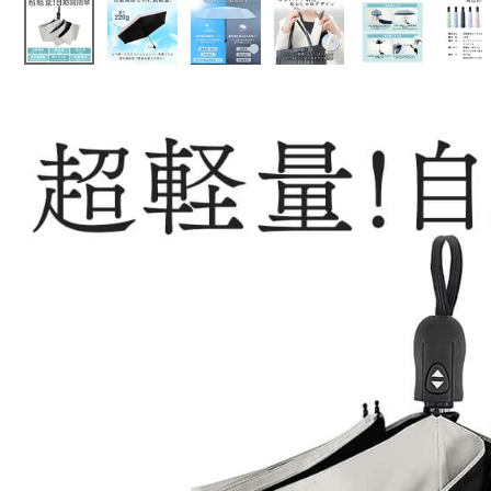
お問い合わせ
09
電話・メール・LINE
Graduation & Entrance
Shic
店舗を予約する →
卒業式・入学式
七
きちんと感のあるフォーマル
3歳