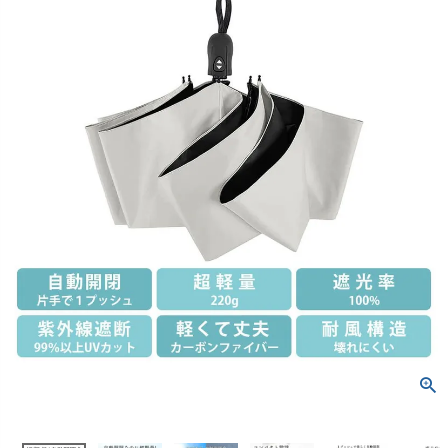
創業2003年からの想い
七五三着物
Rental
レンタル
小物・アクセ
レンタルのご案内
04
Season Best
予約・配送・返却・料金
Recital & Concours
Wed
アウター
レンタルの流れ
05
発表会・コンクール
結
4ステップで簡単
舞台で輝くステージ衣装
フラ
Sale
販売
あんしんパック
06
汚れ・キズ・破損の補償
コスチューム
Buy & Support
ご購入・サポート
Atelier
実店舗 つくば店
インナー・パニエ
販売・共通のご案内
07
Tsukuba Boutique
品質・返品・お手入れ
ジュエリー
茨城県土浦市大町14-16-1F
〒
送料・お支払い
08
10:00–18:00（完全予約制）
営業
送料・決済方法
月曜日
定休