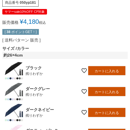
商品番号
050yp181
サマーsale10%OFF CP対象
¥
4,180
販売価格
税込
[
38
ポイントGET！]
送料パターン
販売
サイズ
カラー
約26×4cm
ブラック
カートに入れる
残りわずか
ダークグレー
カートに入れる
残りわずか
ダークネイビー
カートに入れる
残りわずか