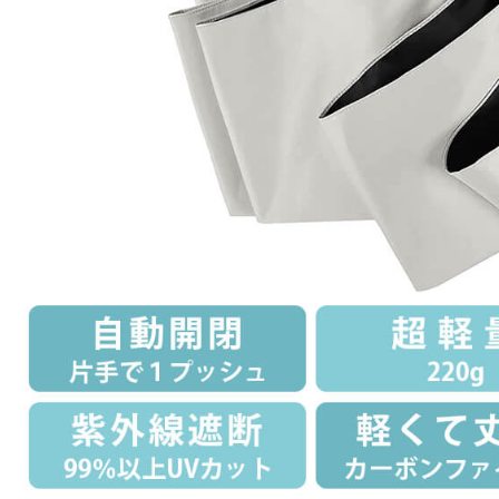
Photography
写真スタジオ APS
Angel's Photo Studio
七五三・発表会・記念撮影
対応
Web または お電話
予約
ヘアメイク・着付け
特典
スタジオを予約 →