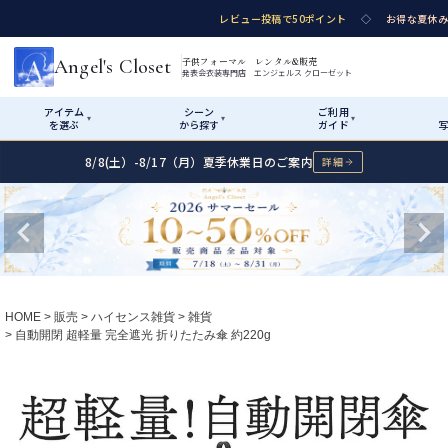
レビュー投稿で50ポイント
◇
お得な夏休み
Angel's Closet
子供フォーマル レンタル&販売
発表会衣装専門店 エンジェルス クローゼット
アイテム
シーン
ご利用
▾
▾
▾
を選ぶ
から探す
ガイド
写
8/8(土）-8/17（月）夏季休業日のご案内
詳細
Shop by Category
Shop by Occasion
How It Works
Visit Us
Start
はじめに
カテゴリ詳細
→
性別・サイズで絞り
ショップガイド（総合案内）
01
HOME
販売
ハイセンス雑貨
雑貨
レンタル・販売の入口
自動開閉 超軽量 完全遮光 折りたたみ傘 約220g
Rental
レンタル
サイズの選び方
02
測り方と目安
女の子ドレス
Angel's Closetについて
03