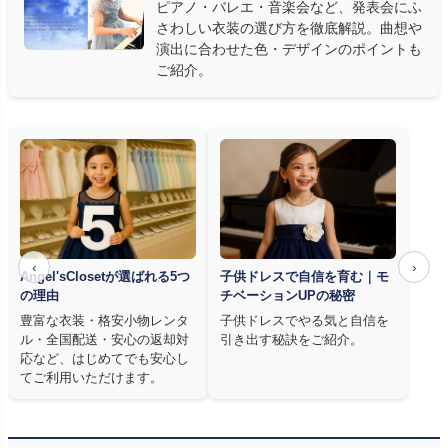
ピアノ・バレエ・音楽会など、発表会にふ
アノ教師の店長が
発表会・コンクールでのご使用を前提に厳選し
さわしい衣装の選び方を徹底解説。曲想や
た商品
を多数ご用意しています。
演出に合わせた色・デザインのポイントも
ご紹介。
‹
›
Angel'sClosetが選ばれる5つ
子供ドレスで自信を育む｜モ
の理由
チベーションUPの秘密
豊富な衣装・格安小物レンタ
子供ドレスでやる気と自信を
ル・全国配送・安心の返却対
引き出す秘訣をご紹介。
応など、はじめてでも安心し
てご利用いただけます。