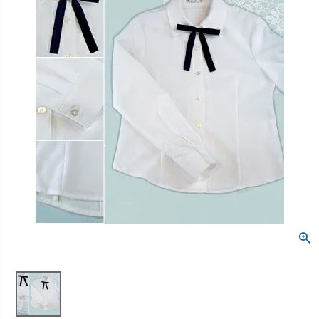
創業2003年からの想い
Season Best
七五三着物
シューズ
Recital & Concours
Wedding
Rental
レンタル
発表会・コンクール
結婚式
Atelier
小物・アクセ
パニエ
舞台で輝くステージ衣装
フラワーガール・リングボーイ・ゲ
実店舗 つくば店
スト
レンタルのご案内
04
予約・配送・返却・料金
Tsukuba Boutique
アウター
レディース
レンタルの流れ
05
茨城県土浦市大町14-16-1F
〒
4ステップで簡単
10:00–18:00（完全予約制）
営業
Sale
販売
あんしんパック
月曜日
06
定休
汚れ・キズ・破損の補償
店舗を予約する →
コスチューム
アウター
Graduation & Entrance
Shichi-Go-San
Buy & Support
ご購入・サポート
卒業式・入学式
七五三
きちんと感のあるフォーマル
3歳・5歳・7歳の晴れの日
インナー・パニエ
アクセサリー
販売・共通のご案内
07
品質・返品・お手入れ
ジュエリー
音楽雑貨
送料・お支払い
08
送料・決済方法