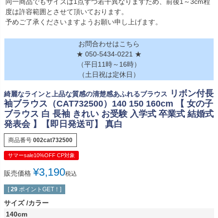
同一商品でもサイズは1点ずつ若干異なりますため、前後1～3cm程
度は許容範囲とさせて頂いております。
予めご了承くださいますようお願い申し上げます。
お問合わせはこちら
★ 050-5434-0221 ★
（平日11時～16時）
（土日祝は定休日）
リボン付長
綺麗なラインと上品な質感の清楚感あふれるブラウス
袖ブラウス（CAT732500）140 150 160cm 【 女の子
ブラウス 白 長袖 きれい お受験 入学式 卒業式 結婚式
発表会 】【即日発送可】 真白
商品番号
002cat732500
サマーsale10%OFF CP対象
¥
3,190
販売価格
税込
[
29
ポイントGET！]
サイズ
カラー
140cm