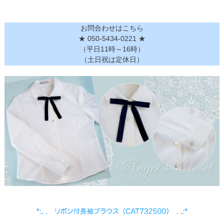
お問い合わせ
09
電話・メール・LINE
お問合わせはこちら
★ 050-5434-0221 ★
（平日11時～16時）
（土日祝は定休日）
Photography
写真スタジオ APS
Angel's Photo Studio
七五三・発表会・記念撮影
対応
Web または お電話
予約
ヘアメイク・着付け
特典
スタジオを予約 →