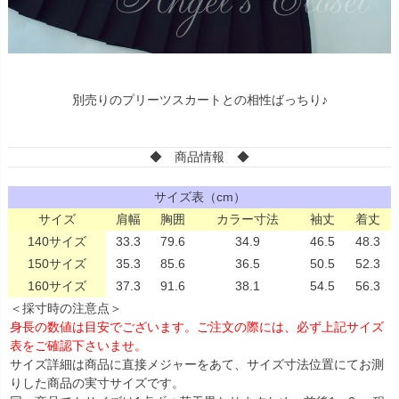
別売りのプリーツスカートとの相性ばっちり♪
◆ 商品情報 ◆
サイズ表（cm）
サイズ
肩幅
胸囲
カラー寸法
袖丈
着丈
140サイズ
33.3
79.6
34.9
46.5
48.3
150サイズ
35.3
85.6
36.5
50.5
52.3
160サイズ
37.3
91.6
38.1
54.5
56.3
＜採寸時の注意点＞
身長の数値は目安でございます。ご注文の際には、必ず上記サイズ
表をご確認下さいませ。
サイズ詳細は商品に直接メジャーをあて、サイズ寸法位置にてお測
りした商品の実寸サイズです。