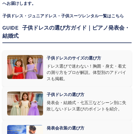
ズを遠慮なく選べるのが最大のメリット。胸囲・身丈の正しい測り
へお届けします。
方は
子供ドレスのサイズの選び方
で詳しくご案内しています。
子供ドレス・ジュニアドレス・子供スーツレンタル一覧はこちら
② 舞台で映える色・楽器に合うデザインを選ぶ
子供ドレスの選び方ガイド｜ピアノ発表会・
GUIDE
結婚式
発表会の舞台は照明が強く、客席からは意外と色味が飛んで見え
ます。ネイビー・ブラック・深みのあるジュエルカラーはホールの照
明で上品に映え、オフホワイト・パステルは華やかさが際立ちま
子供ドレスのサイズの選び方
す。またピアノ演奏なら落ち着いたシックなトーン、バイオリンやソ
ドレス選びで迷わない！胸囲・身丈・着丈
ロ演奏なら華やかで視線を集めるデザイン、合唱やアンサンブル
の測り方をプロが解説。体型別のアドバイ
なら衣装同士が調和するクラシカルな色合い、と演目に合わせた
スも掲載。
選び方もおすすめです。
子供ドレスの選び方
③ 演奏の動きを妨げない設計か確認する
発表会・結婚式・七五三などシーン別に失
敗しないドレス選びのポイントを紹介。
発表会ドレス選びで見落とされがちなのが"動きやすさ"です。ピ
アノならペダル操作を妨げない丈感、バイオリンなら弓を動かす
右腕のゆとり、管楽器なら胸元の締め付けがないこと——演奏の
発表会衣装の選び方
質は衣装で変わります。Angel's Closetのレンタル衣装は、元ピ