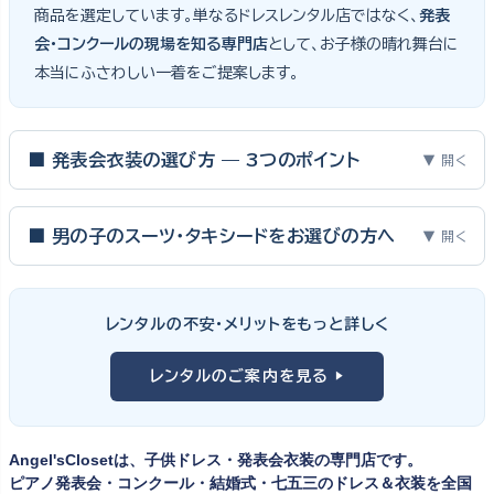
商品を選定しています。単なるドレスレンタル店ではなく、
発表
会・コンクールの現場を知る専門店
として、お子様の晴れ舞台に
本当にふさわしい一着をご提案します。
■ 発表会衣装の選び方 — 3つのポイント
▼ 開く
ピアノ発表会・バイオリン発表会・コンクールの舞台は、お子様にと
って特別な一日。元ピアノ教師としての経験から、衣装選びで大切
■ 男の子のスーツ・タキシードをお選びの方へ
▼ 開く
な3つのポイントをご紹介します。
男の子の発表会衣装は、フォーマル度・ジャケットの可動域・ズボ
ンの丈感が選びのポイント。タキシードは格式ある独奏・コンクール
① サイズは"ジャストフィット"を選ぶ
レンタルの不安・メリットをもっと詳しく
向け、スリーピーススーツやベストスタイルは合唱・アンサンブル向
舞台上で最も美しく見えるのは、お子様の体にきちんと合ったサ
けと、シーンで使い分けるのがおすすめです。詳しくは
発表会スー
レンタルのご案内を見る ▶
イズのドレス・スーツです。「大きめを買って長く着せたい」という
ツ・タキシード一覧
をご覧ください。
考えで購入を選ばれる方もいらっしゃいますが、発表会のように
一度きりの特別な日は、その瞬間のサイズにぴったり合う衣装が
Angel'sClosetは、子供ドレス・発表会衣装の専門店です。
何よりお子様を輝かせます。レンタルなら、その時のジャストサイ
ピアノ発表会・コンクール・結婚式・七五三のドレス＆衣装を全国