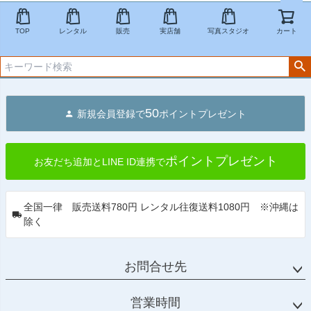
ペー
ジト
TOP
レンタル
販売
実店舗
写真スタジオ
カート
ップ
へ
50
新規会員登録で
ポイントプレゼント
ポイントプレゼント
お友だち追加とLINE ID連携で
全国一律 販売送料780円 レンタル往復送料1080円 ※沖縄は
除く
お問合せ先
営業時間