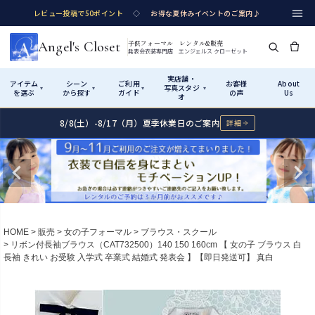
レビュー投稿で50ポイント
◇
お得な夏休みイベントのご案内♪
Angel's Closet
子供フォーマル レンタル&販売
発表会衣装専門店 エンジェルス クローゼット
実店舗・
アイテム
シーン
ご利用
お客様
About
写真スタジ
▾
▾
▾
▾
を選ぶ
から探す
ガイド
の声
Us
オ
8/8(土）-8/17（月）夏季休業日のご案内
詳細
Shop by Category
Shop by Occasion
How It Works
Visit Us
実店舗・写真スタジオ
アイテムから探す
シーンから探す
ご利用ガイド
Start
はじめに
カテゴリ詳細
→
サイズで選ぶ
→
性別・サイズで絞り込む
→
ショップガイド（総合案内）
01
HOME
販売
女の子フォーマル
ブラウス・スクール
レンタル・販売の入口
Rental
レンタル
リボン付長袖ブラウス（CAT732500）140 150 160cm 【 女の子 ブラウス 白
長袖 きれい お受験 入学式 卒業式 結婚式 発表会 】【即日発送可】 真白
サイズの選び方
02
測り方と目安
女の子ドレス
男の子スーツ
Angel's Closetについて
03