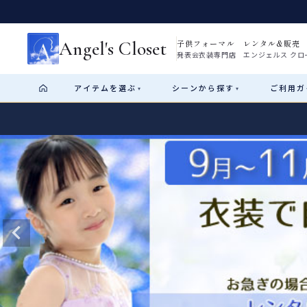
Angel's Closet
子供フォーマル レンタル&販売
発表会衣装専門店 エンジェルス クロ
アイテム
を選ぶ
シーン
から探す
ご利用
ガ
▾
▾
Shop by Category
Shop by Occasion
How It Works
Visit Us
Start
はじめに
ショップガイド（総合案内）
01
レンタル・販売の入口
Rental
レンタル
サイズの選び方
02
測り方と目安
女の子ドレス
男の子スーツ
Angel's Closetについて
03
創業2003年からの想い