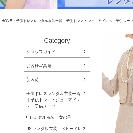
シューズ
小物・アクセ
Season Best
アウター
レディース
HOME
子供ドレスレンタル衣装一覧｜子供ドレス・ジュニアドレス・子供スー
Recital & Concours
Wedding
発表会・コンクール
結婚式
舞台で輝くステージ衣装
フラワーガー
Category
ショップガイド
Atelier
実店舗 つくば店
お客様写真館
Tsukuba Boutique
新入荷
茨城県土浦市大町14-16-1F
〒
10:00–18:00（完全予約制）
営業
子供ドレスレンタル衣装一覧
月曜日
定休
｜子供ドレス・ジュニアドレ
ス・子供スーツ
店舗を予約する →
レンタル衣装 女の子
レンタル衣装 ベビードレス