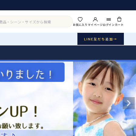
お気に入り
マイページ
ログイン
カート
LINE友だち追加
→
実店舗・写真スタジオ
アイテムから探す
シーンから探す
ご利用ガイド
Buy & Support
ご購入・サポート
販売・共通のご案内
07
品質・返品・お手入れ
送料・お支払い
08
送料・決済方法
アウター
インナー・パニエ
お問い合わせ
09
電話・メール・LINE