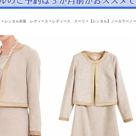
パニエ
アクセサリー
ツ
レンタル衣装 レディース
レディース スーツ
【レンタル】ノーカラーノー
Graduation & Entrance
卒業式・入学式
ル・リングボーイ・ゲスト
きちんと感のあるフォーマル
Photography
写真スタジオ APS
Angel's Photo Studio
七五三・発表会・記念撮影
対応
Web または お電話
予約
ヘアメイク・着付け
特典
スタジオを予約 →