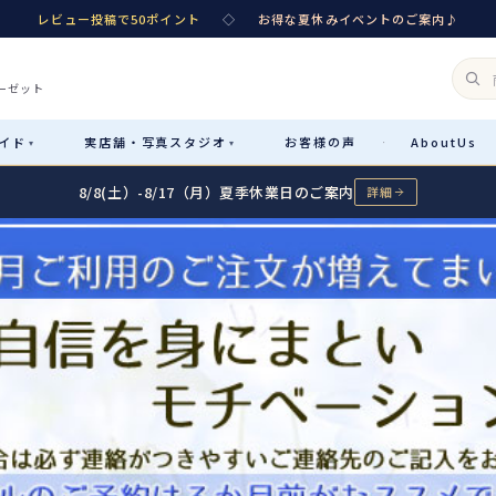
レビュー投稿で50ポイント
◇
お得な夏休みイベントのご案内♪
ーゼット
イド
実店舗・
写真スタジオ
お客様
の声
About
Us
·
▾
▾
8/8(土）-8/17（月）夏季休業日のご案内
詳細
Rental
レンタル
カテゴリ詳細
→
サイズで選ぶ
→
性別・サイズで絞り込む
→
レンタルのご案内
04
予約・配送・返却・料金
Sale
販売
レンタルの流れ
05
4ステップで簡単
七五三着物
コスチューム
あんしんパック
06
汚れ・キズ・破損の補償