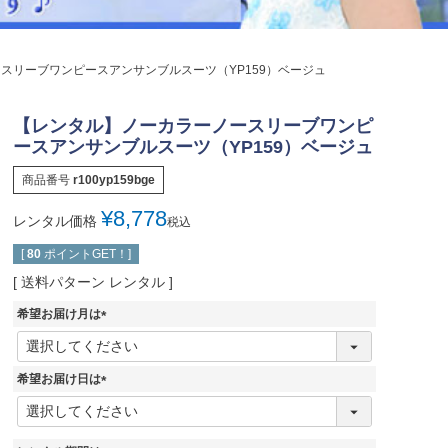
ジュエリー
音楽雑貨
スリーブワンピースアンサンブルスーツ（YP159）ベージュ
Shichi-Go-San
七五三
【レンタル】ノーカラーノースリーブワンピ
3歳・5歳・7歳の晴れの日
ースアンサンブルスーツ（YP159）ベージュ
商品番号
r100yp159bge
¥
8,778
レンタル価格
税込
[
80
ポイントGET！]
送料パターン
レンタル
希望お届け月は
(
必
須
希望お届け日は
)
(
必
須