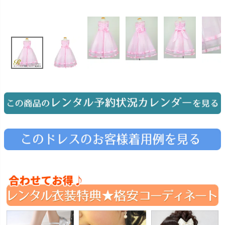
お問い合わせ
09
電話・メール・LINE
Photography
写真スタジオ APS
Angel's Photo Studio
七五三・発表会・記念撮影
対応
Web または お電話
予約
ヘアメイク・着付け
特典
スタジオを予約 →