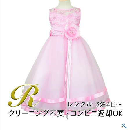
創業2003年からの想い
Season Best
七五三着物
シューズ
Recital & Concours
Wedding
Rental
レンタル
発表会・コンクール
結婚式
Atelier
小物・アクセ
パニエ
舞台で輝くステージ衣装
フラワーガール・リングボーイ・ゲ
実店舗 つくば店
スト
レンタルのご案内
04
予約・配送・返却・料金
Tsukuba Boutique
アウター
レディース
レンタルの流れ
05
茨城県土浦市大町14-16-1F
〒
4ステップで簡単
10:00–18:00（完全予約制）
営業
Sale
販売
あんしんパック
月曜日
06
定休
汚れ・キズ・破損の補償
店舗を予約する →
コスチューム
アウター
Graduation & Entrance
Shichi-Go-San
Buy & Support
ご購入・サポート
卒業式・入学式
七五三
きちんと感のあるフォーマル
3歳・5歳・7歳の晴れの日
インナー・パニエ
アクセサリー
販売・共通のご案内
07
品質・返品・お手入れ
ジュエリー
音楽雑貨
送料・お支払い
08
送料・決済方法