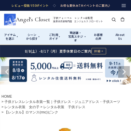
レビュー投稿で50ポイント
◇
お得な夏休み7大イベントのご案内♪
Angel's Closet
子供フォーマル レンタル&販売
発表会衣装専門店 エンジェルス クローゼット
実店舗・
アイテム
シーン
ご利用
お客様
About
写真スタジ
▾
▾
▾
▾
を選ぶ
から探す
ガイド
の声
Us
オ
8/8(土）-8/17（月）夏季休業日のご案内
詳細
Shop by Category
Shop by Occasion
How It Works
Visit Us
実店舗・写真スタジオ
アイテムから探す
シーンから探す
ご利用ガイド
Start
はじめに
カテゴリ詳細
→
サイズで選ぶ
→
性別・サイズで絞り込む
→
ショップガイド（総合案内）
01
HOME
レンタル・販売の入口
Rental
レンタル
子供ドレスレンタル衣装一覧｜子供ドレス・ジュニアドレス・子供スーツ
レンタル衣装 女の子
レンタル衣装 子供ドレス
サイズの選び方
02
【レンタル】ロマンス(rmc)ピンク
測り方と目安
女の子ドレス
男の子スーツ
Angel's Closetについて
03