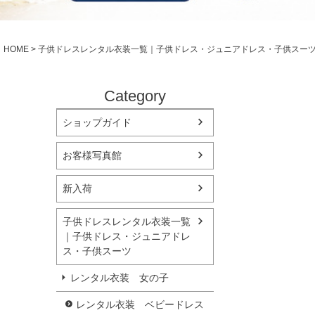
シューズ
小物・アクセ
Season Best
アウター
レディース
HOME
子供ドレスレンタル衣装一覧｜子供ドレス・ジュニアドレス・子供スー
Recital & Concours
Wedding
発表会・コンクール
結婚式
舞台で輝くステージ衣装
フラワーガー
Category
ショップガイド
Atelier
実店舗 つくば店
お客様写真館
Tsukuba Boutique
新入荷
茨城県土浦市大町14-16-1F
〒
10:00–18:00（完全予約制）
営業
子供ドレスレンタル衣装一覧
月曜日
定休
｜子供ドレス・ジュニアドレ
ス・子供スーツ
店舗を予約する →
レンタル衣装 女の子
レンタル衣装 ベビードレス