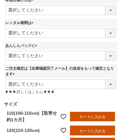
希望お届け日は
)
(
必
須
レンタル期間は
)
(
必
須
あんしんパックに
)
(
必
須
ご注文確定は【在庫確認完了メール】の送信をもって確定となり
)
ます
(
必
▶▶▶詳しくはこちら◀◀◀
須
)
サイズ
110(100-110cm)【取寄せ
カートに入れる
約1カ月】
120(110-120cm)
カートに入れる