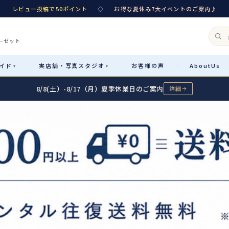
レビュー投稿で50ポイント
◇
お得な夏休み7大イベントのご案内♪
ーゼット
イド
実店舗・
写真スタジオ
お客様
の声
About
Us
·
▾
▾
8/8(土）-8/17（月）夏季休業日のご案内
詳細
Rental
レンタル
カテゴリ詳細
→
サイズで選ぶ
→
性別・サイズで絞り込む
→
レンタルのご案内
04
予約・配送・返却・料金
Sale
販売
レンタルの流れ
05
4ステップで簡単
七五三着物
コスチューム
あんしんパック
06
汚れ・キズ・破損の補償