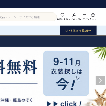
お気に入り
マイページ
ログイン
カート
LINE友だち追加
→
実店舗・写真スタジオ
アイテムから探す
シーンから探す
ご利用ガイド
Buy & Support
ご購入・サポート
販売・共通のご案内
07
品質・返品・お手入れ
送料・お支払い
08
送料・決済方法
アウター
インナー・パニエ
お問い合わせ
09
電話・メール・LINE