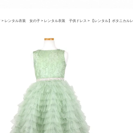
パニエ
アクセサリー
ツ
レンタル衣装 女の子
レンタル衣装 子供ドレス
【レンタル】ボタニカルレ
Graduation & Entrance
卒業式・入学式
ル・リングボーイ・ゲスト
きちんと感のあるフォーマル
Photography
写真スタジオ APS
Angel's Photo Studio
七五三・発表会・記念撮影
対応
Web または お電話
予約
ヘアメイク・着付け
特典
スタジオを予約 →