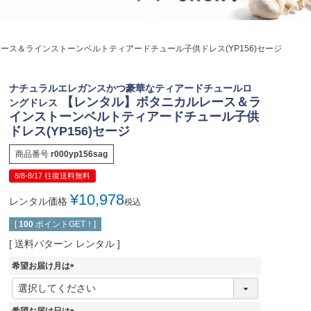
ジュエリー
音楽雑貨
ース＆ラインストーンベルトティアードチュール子供ドレス(YP156)セージ
Shichi-Go-San
七五三
ナチュラルエレガンスかつ豪華なティアードチュールロ
3歳・5歳・7歳の晴れの日
【レンタル】ボタニカルレース＆ラ
ングドレス
インストーンベルトティアードチュール子供
ドレス(YP156)セージ
商品番号
r000yp156sag
8/8-8/17 往復送料無料
¥
10,978
レンタル価格
税込
[
100
ポイントGET！]
送料パターン
レンタル
希望お届け月は
(
必
須