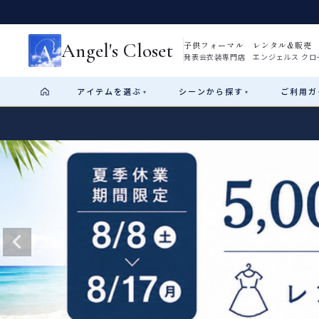
Angel's Closet
子供フォーマル レンタル&販売
発表会衣装専門店 エンジェルス クロ
アイテム
を選ぶ
シーン
から探す
ご利用
ガ
▾
▾
Shop by Category
Shop by Occasion
How It Works
Visit Us
Start
はじめに
ショップガイド（総合案内）
01
レンタル・販売の入口
Rental
レンタル
サイズの選び方
02
測り方と目安
女の子ドレス
男の子スーツ
Angel's Closetについて
03
創業2003年からの想い