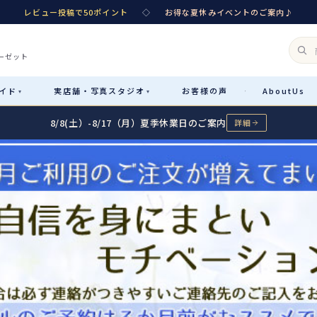
レビュー投稿で50ポイント
◇
お得な夏休みイベントのご案内♪
ーゼット
イド
実店舗・
写真スタジオ
お客様
の声
About
Us
·
▾
▾
8/8(土）-8/17（月）夏季休業日のご案内
詳細
Rental
レンタル
カテゴリ詳細
→
サイズで選ぶ
→
性別・サイズで絞り込む
→
レンタルのご案内
04
予約・配送・返却・料金
Sale
販売
レンタルの流れ
05
4ステップで簡単
七五三着物
コスチューム
あんしんパック
06
汚れ・キズ・破損の補償