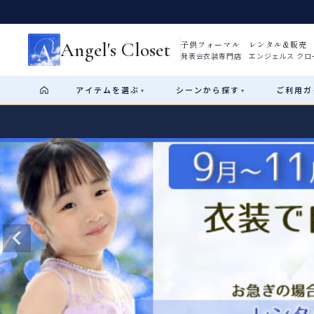
Angel's Closet
子供フォーマル レンタル&販売
発表会衣装専門店 エンジェルス クロ
アイテム
を選ぶ
シーン
から探す
ご利用
ガ
▾
▾
Shop by Category
Shop by Occasion
How It Works
Visit Us
Start
はじめに
ショップガイド（総合案内）
01
レンタル・販売の入口
Rental
レンタル
サイズの選び方
02
測り方と目安
女の子ドレス
男の子スーツ
Angel's Closetについて
03
創業2003年からの想い