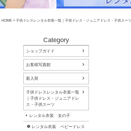
シューズ
小物・アクセ
Season Best
アウター
レディース
HOME
子供ドレスレンタル衣装一覧｜子供ドレス・ジュニアドレス・子供スー
Recital & Concours
Wedding
発表会・コンクール
結婚式
舞台で輝くステージ衣装
フラワーガー
Category
ショップガイド
Atelier
実店舗 つくば店
お客様写真館
Tsukuba Boutique
新入荷
茨城県土浦市大町14-16-1F
〒
10:00–18:00（完全予約制）
営業
子供ドレスレンタル衣装一覧
月曜日
定休
｜子供ドレス・ジュニアドレ
ス・子供スーツ
店舗を予約する →
レンタル衣装 女の子
レンタル衣装 ベビードレス