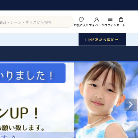
お気に入り
マイページ
ログイン
カート
LINE友だち追加
→
実店舗・写真スタジオ
アイテムから探す
シーンから探す
ご利用ガイド
Buy & Support
ご購入・サポート
販売・共通のご案内
07
品質・返品・お手入れ
送料・お支払い
08
送料・決済方法
アウター
インナー・パニエ
お問い合わせ
09
電話・メール・LINE