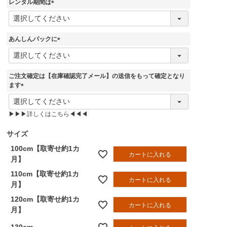
レンタル期間は
)
(
必
須
あんしんパックに
)
(
必
須
ご注文確定は【在庫確認完了メール】の送信をもって確定となり
)
ます
(
必
▶▶▶詳しくはこちら◀◀◀
須
)
サイズ
100cm【取寄せ約1カ
カートに入れる
月】
110cm【取寄せ約1カ
カートに入れる
月】
120cm【取寄せ約1カ
カートに入れる
月】
130cm