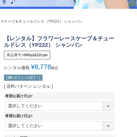
ジュエリー
音楽雑貨
スケープ＆チュールドレス（YP222） シャンパン
Shichi-Go-San
七五三
【レンタル】フラワーレースケープ＆チュー
3歳・5歳・7歳の晴れの日
ルドレス（YP222） シャンパン
商品番号
r000yp222cpn
¥
8,778
レンタル価格
税込
[
80
ポイントGET！]
送料パターン
レンタル
希望お届け月は
(
必
須
希望お届け日は
)
(
必
須