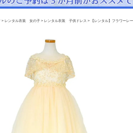
パニエ
アクセサリー
ツ
レンタル衣装 女の子
レンタル衣装 子供ドレス
【レンタル】フラワーレー
Graduation & Entrance
卒業式・入学式
ル・リングボーイ・ゲスト
きちんと感のあるフォーマル
Photography
写真スタジオ APS
Angel's Photo Studio
七五三・発表会・記念撮影
対応
Web または お電話
予約
ヘアメイク・着付け
特典
スタジオを予約 →