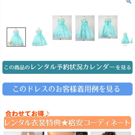
お問い合わせ
09
電話・メール・LINE
Photography
写真スタジオ APS
Angel's Photo Studio
七五三・発表会・記念撮影
対応
Web または お電話
予約
ヘアメイク・着付け
特典
スタジオを予約 →