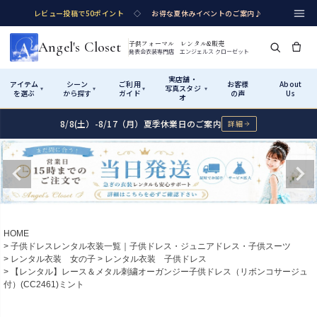
レビュー投稿で50ポイント
◇
お得な夏休みイベントのご案内♪
Angel's Closet
子供フォーマル レンタル&販売
発表会衣装専門店 エンジェルス クローゼット
実店舗・
アイテム
シーン
ご利用
お客様
About
写真スタジ
▾
▾
▾
▾
を選ぶ
から探す
ガイド
の声
Us
オ
8/8(土）-8/17（月）夏季休業日のご案内
詳細
Shop by Category
Shop by Occasion
How It Works
Visit Us
実店舗・写真スタジオ
アイテムから探す
シーンから探す
ご利用ガイド
Start
はじめに
カテゴリ詳細
→
サイズで選ぶ
→
性別・サイズで絞り込む
→
ショップガイド（総合案内）
01
HOME
レンタル・販売の入口
Rental
レンタル
子供ドレスレンタル衣装一覧｜子供ドレス・ジュニアドレス・子供スーツ
レンタル衣装 女の子
レンタル衣装 子供ドレス
サイズの選び方
02
【レンタル】レース＆メタル刺繍オーガンジー子供ドレス（リボンコサージュ
測り方と目安
付）(CC2461)ミント
女の子ドレス
男の子スーツ
Angel's Closetについて
03