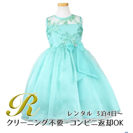
創業2003年からの想い
Season Best
七五三着物
シューズ
Recital & Concours
Wedding
Rental
レンタル
発表会・コンクール
結婚式
Atelier
小物・アクセ
パニエ
舞台で輝くステージ衣装
フラワーガール・リングボーイ・ゲ
実店舗 つくば店
スト
レンタルのご案内
04
予約・配送・返却・料金
Tsukuba Boutique
アウター
レディース
レンタルの流れ
05
茨城県土浦市大町14-16-1F
〒
4ステップで簡単
10:00–18:00（完全予約制）
営業
Sale
販売
あんしんパック
月曜日
06
定休
汚れ・キズ・破損の補償
店舗を予約する →
コスチューム
アウター
Graduation & Entrance
Shichi-Go-San
Buy & Support
ご購入・サポート
卒業式・入学式
七五三
きちんと感のあるフォーマル
3歳・5歳・7歳の晴れの日
インナー・パニエ
アクセサリー
販売・共通のご案内
07
品質・返品・お手入れ
ジュエリー
音楽雑貨
送料・お支払い
08
送料・決済方法