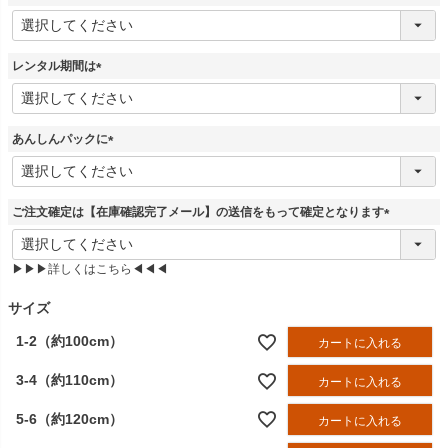
)
(
必
須
レンタル期間は
)
(
必
須
あんしんパックに
)
(
必
須
ご注文確定は【在庫確認完了メール】の送信をもって確定となります
)
(
必
▶▶▶詳しくはこちら◀◀◀
須
)
サイズ
1-2（約100cm）
カートに入れる
3-4（約110cm）
カートに入れる
5-6（約120cm）
カートに入れる