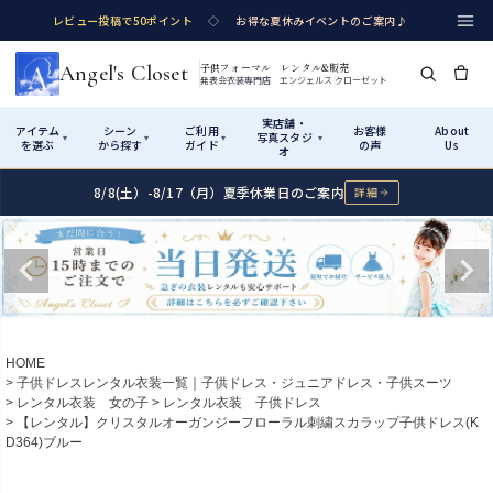
レビュー投稿で50ポイント
◇
お得な夏休みイベントのご案内♪
Angel's Closet
子供フォーマル レンタル&販売
発表会衣装専門店 エンジェルス クローゼット
実店舗・
アイテム
シーン
ご利用
お客様
About
写真スタジ
▾
▾
▾
▾
を選ぶ
から探す
ガイド
の声
Us
オ
8/8(土）-8/17（月）夏季休業日のご案内
詳細
Shop by Category
Shop by Occasion
How It Works
Visit Us
実店舗・写真スタジオ
アイテムから探す
シーンから探す
ご利用ガイド
Start
はじめに
カテゴリ詳細
→
サイズで選ぶ
→
性別・サイズで絞り込む
→
ショップガイド（総合案内）
01
HOME
レンタル・販売の入口
Rental
レンタル
子供ドレスレンタル衣装一覧｜子供ドレス・ジュニアドレス・子供スーツ
レンタル衣装 女の子
レンタル衣装 子供ドレス
サイズの選び方
02
【レンタル】クリスタルオーガンジーフローラル刺繍スカラップ子供ドレス(K
測り方と目安
D364)ブルー
女の子ドレス
男の子スーツ
Angel's Closetについて
03