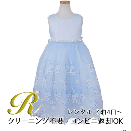
創業2003年からの想い
Season Best
七五三着物
シューズ
Recital & Concours
Wedding
Rental
レンタル
発表会・コンクール
結婚式
Atelier
小物・アクセ
パニエ
舞台で輝くステージ衣装
フラワーガール・リングボーイ・ゲ
実店舗 つくば店
スト
レンタルのご案内
04
予約・配送・返却・料金
Tsukuba Boutique
アウター
レディース
レンタルの流れ
05
茨城県土浦市大町14-16-1F
〒
4ステップで簡単
10:00–18:00（完全予約制）
営業
Sale
販売
あんしんパック
月曜日
06
定休
汚れ・キズ・破損の補償
店舗を予約する →
コスチューム
アウター
Graduation & Entrance
Shichi-Go-San
Buy & Support
ご購入・サポート
卒業式・入学式
七五三
きちんと感のあるフォーマル
3歳・5歳・7歳の晴れの日
インナー・パニエ
アクセサリー
販売・共通のご案内
07
品質・返品・お手入れ
ジュエリー
音楽雑貨
送料・お支払い
08
送料・決済方法