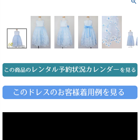
お問い合わせ
09
電話・メール・LINE
Photography
写真スタジオ APS
Angel's Photo Studio
七五三・発表会・記念撮影
対応
Web または お電話
予約
ヘアメイク・着付け
特典
スタジオを予約 →