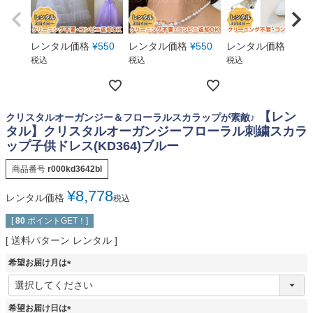
レンタル価格
¥
550
レンタル価格
¥
550
レンタル価格
¥
1,6
税込
税込
税込
【レン
クリスタルオーガンジー＆フローラルスカラップが素敵♪
タル】クリスタルオーガンジーフローラル刺繍スカラ
ップ子供ドレス(KD364)ブルー
商品番号
r000kd3642bl
¥
8,778
レンタル価格
税込
[
80
ポイントGET！]
送料パターン
レンタル
希望お届け月は
(
必
須
希望お届け日は