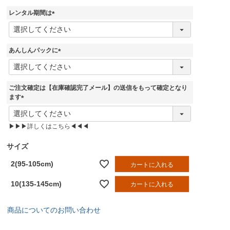
須
レンタル期間は
)
(
必
須
あんしんパックに
)
(
必
須
ご注文確定は【在庫確認完了メール】の送信をもって確定となり
)
ます
(
必
▶▶▶詳しくはこちら◀◀◀
須
)
サイズ
2(95-105cm)
カートに入れる
10(135-145cm)
カートに入れる
商品についてのお問い合わせ