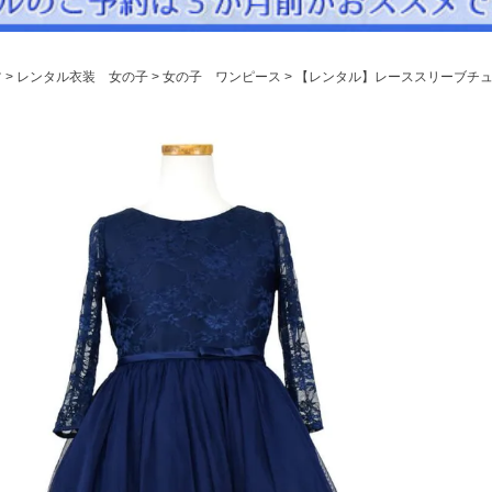
パニエ
アクセサリー
ツ
レンタル衣装 女の子
女の子 ワンピース
【レンタル】レーススリーブチュー
Graduation & Entrance
卒業式・入学式
ル・リングボーイ・ゲスト
きちんと感のあるフォーマル
Photography
写真スタジオ APS
Angel's Photo Studio
七五三・発表会・記念撮影
対応
Web または お電話
予約
ヘアメイク・着付け
特典
スタジオを予約 →