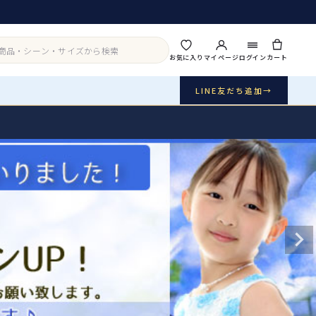
お気に入り
マイページ
ログイン
カート
LINE友だち追加
→
実店舗・写真スタジオ
アイテムから探す
シーンから探す
ご利用ガイド
Buy & Support
ご購入・サポート
販売・共通のご案内
07
品質・返品・お手入れ
送料・お支払い
08
送料・決済方法
アウター
インナー・パニエ
お問い合わせ
09
電話・メール・LINE