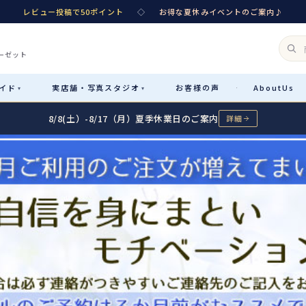
レビュー投稿で50ポイント
◇
お得な夏休みイベントのご案内♪
ーゼット
イド
実店舗・
写真スタジオ
お客様
の声
About
Us
·
▾
▾
8/8(土）-8/17（月）夏季休業日のご案内
詳細
Rental
レンタル
カテゴリ詳細
→
サイズで選ぶ
→
性別・サイズで絞り込む
→
レンタルのご案内
04
予約・配送・返却・料金
Sale
販売
レンタルの流れ
05
4ステップで簡単
七五三着物
コスチューム
あんしんパック
06
汚れ・キズ・破損の補償