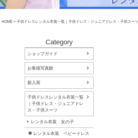
シューズ
小物・アクセ
Season Best
アウター
レディース
HOME
子供ドレスレンタル衣装一覧｜子供ドレス・ジュニアドレス・子供スー
Recital & Concours
Wedding
発表会・コンクール
結婚式
舞台で輝くステージ衣装
フラワーガー
Category
ショップガイド
Atelier
実店舗 つくば店
お客様写真館
Tsukuba Boutique
新入荷
茨城県土浦市大町14-16-1F
〒
10:00–18:00（完全予約制）
営業
子供ドレスレンタル衣装一覧
月曜日
定休
｜子供ドレス・ジュニアドレ
ス・子供スーツ
店舗を予約する →
レンタル衣装 女の子
レンタル衣装 ベビードレス