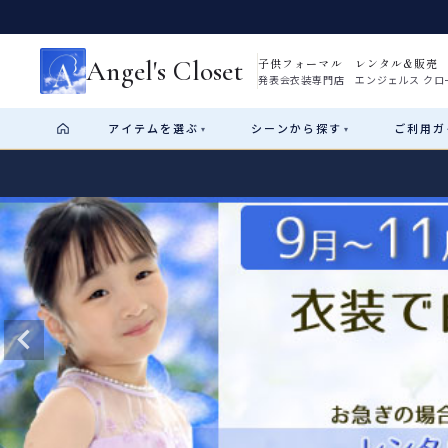
Angel's Closet
子供フォーマル レンタル&販売
発表会衣装専門店 エンジェルス クロ
アイテム
を選ぶ
シーン
から探す
ご利用
ガ
▾
▾
Shop by Category
Shop by Occasion
How It Works
Visit Us
Start
はじめに
ショップガイド（総合案内）
01
レンタル・販売の入口
Rental
レンタル
サイズの選び方
02
測り方と目安
女の子ドレス
男の子スーツ
Angel's Closetについて
03
創業2003年からの想い