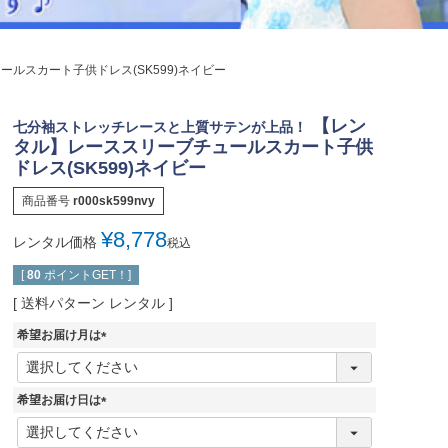
ジュエリー
音楽雑貨
ルスカート子供ドレス(SK599)ネイビー
Shichi-Go-San
七五三
【レン
七分袖ストレッチレースと上質サテンが上品！
3歳・5歳・7歳の晴れの日
タル】レーススリーブチュールスカート子供
ドレス(SK599)ネイビー
商品番号
r000sk599nvy
¥
8,778
レンタル価格
税込
[
80
ポイントGET！]
送料パターン
レンタル
希望お届け月は
(
必
須
希望お届け日は
)
(
必