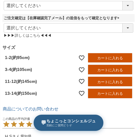
(
必
須
ご注文確定は【在庫確認完了メール】の送信をもって確定となります
)
(
必
▶▶▶詳しくはこちら◀◀◀
須
)
サイズ
1-2(約95cm)
カートに入れる
3-4(約105cm)
カートに入れる
11-12(約145cm)
カートに入れる
13-14(約150cm)
カートに入れる
商品についてのお問い合わせ
ちょこっとコンシェルジュ
💬
5.00
1
気軽にご質問どうぞ
H.S
愛知県