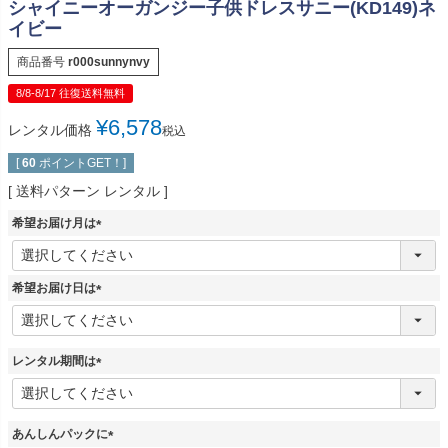
シャイニーオーガンジー子供ドレスサニー(KD149)ネ
イビー
商品番号
r000sunnynvy
8/8-8/17 往復送料無料
¥
6,578
レンタル価格
税込
[
60
ポイントGET！]
送料パターン
レンタル
希望お届け月は
(
必
須
希望お届け日は
)
(
必
須
レンタル期間は
)
(
必
須
あんしんパックに
)