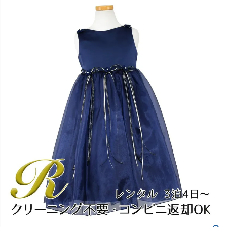
創業2003年からの想い
Season Best
七五三着物
シューズ
Recital & Concours
Wedding
Rental
レンタル
発表会・コンクール
結婚式
Atelier
小物・アクセ
パニエ
舞台で輝くステージ衣装
フラワーガール・リングボーイ・ゲ
実店舗 つくば店
スト
レンタルのご案内
04
予約・配送・返却・料金
Tsukuba Boutique
アウター
レディース
レンタルの流れ
05
茨城県土浦市大町14-16-1F
〒
4ステップで簡単
10:00–18:00（完全予約制）
営業
Sale
販売
あんしんパック
月曜日
06
定休
汚れ・キズ・破損の補償
店舗を予約する →
コスチューム
アウター
Graduation & Entrance
Shichi-Go-San
Buy & Support
ご購入・サポート
卒業式・入学式
七五三
きちんと感のあるフォーマル
3歳・5歳・7歳の晴れの日
インナー・パニエ
アクセサリー
販売・共通のご案内
07
品質・返品・お手入れ
ジュエリー
音楽雑貨
送料・お支払い
08
送料・決済方法