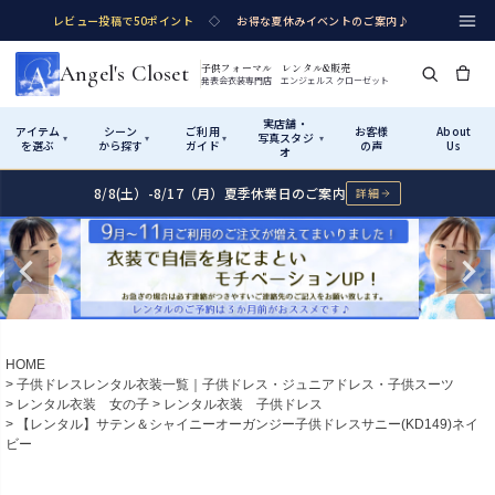
レビュー投稿で50ポイント
◇
お得な夏休みイベントのご案内♪
Angel's Closet
子供フォーマル レンタル&販売
発表会衣装専門店 エンジェルス クローゼット
実店舗・
アイテム
シーン
ご利用
お客様
About
写真スタジ
▾
▾
▾
▾
を選ぶ
から探す
ガイド
の声
Us
オ
8/8(土）-8/17（月）夏季休業日のご案内
詳細
Shop by Category
Shop by Occasion
How It Works
Visit Us
実店舗・写真スタジオ
アイテムから探す
シーンから探す
ご利用ガイド
Start
はじめに
カテゴリ詳細
→
サイズで選ぶ
→
性別・サイズで絞り込む
→
ショップガイド（総合案内）
01
HOME
レンタル・販売の入口
Rental
レンタル
子供ドレスレンタル衣装一覧｜子供ドレス・ジュニアドレス・子供スーツ
レンタル衣装 女の子
レンタル衣装 子供ドレス
サイズの選び方
02
【レンタル】サテン＆シャイニーオーガンジー子供ドレスサニー(KD149)ネイ
測り方と目安
ビー
女の子ドレス
男の子スーツ
Angel's Closetについて
03