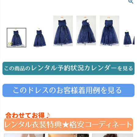
お問い合わせ
09
電話・メール・LINE
Photography
写真スタジオ APS
Angel's Photo Studio
七五三・発表会・記念撮影
対応
Web または お電話
予約
ヘアメイク・着付け
特典
スタジオを予約 →