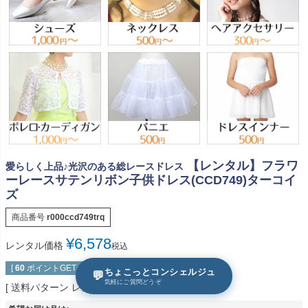
【レンタル】フラワ
愛らしく上品♪光沢のある総レースドレス
ーレースサテンリボン子供ドレス(CCD749)ターコイ
ズ
商品番号
r000ccd749trq
¥
6,578
レンタル価格
税込
[
60
ポイントGET！]
ちょこっとコンシェルジュ
💬
気軽にご質問どうぞ
送料パターン
レンタル