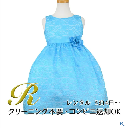
創業2003年からの想い
Season Best
七五三着物
シューズ
Recital & Concours
Wedding
Rental
レンタル
発表会・コンクール
結婚式
Atelier
小物・アクセ
パニエ
舞台で輝くステージ衣装
フラワーガール・リングボーイ・ゲ
実店舗 つくば店
スト
レンタルのご案内
04
予約・配送・返却・料金
Tsukuba Boutique
アウター
レディース
レンタルの流れ
05
茨城県土浦市大町14-16-1F
〒
4ステップで簡単
10:00–18:00（完全予約制）
営業
Sale
販売
あんしんパック
月曜日
06
定休
汚れ・キズ・破損の補償
店舗を予約する →
コスチューム
アウター
Graduation & Entrance
Shichi-Go-San
Buy & Support
ご購入・サポート
卒業式・入学式
七五三
きちんと感のあるフォーマル
3歳・5歳・7歳の晴れの日
インナー・パニエ
アクセサリー
販売・共通のご案内
07
品質・返品・お手入れ
ジュエリー
音楽雑貨
送料・お支払い
08
送料・決済方法