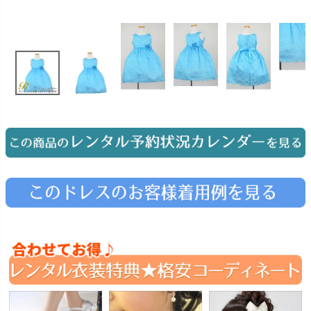
お問い合わせ
09
電話・メール・LINE
Photography
写真スタジオ APS
Angel's Photo Studio
七五三・発表会・記念撮影
対応
Web または お電話
予約
ヘアメイク・着付け
特典
スタジオを予約 →