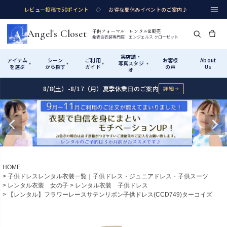
レビュー投稿で50ポイント
◇
お得な夏休みイベントのご案内♪
Angel's Closet
子供フォーマル レンタル&販売
発表会衣装専門店 エンジェルス クローゼット
実店舗・
アイテム
シーン
ご利用
お客様
About
写真スタジ
▾
▾
▾
▾
を選ぶ
から探す
ガイド
の声
Us
オ
8/8(土）-8/17（月）夏季休業日のご案内
詳細
Shop by Category
Shop by Occasion
How It Works
Visit Us
実店舗・写真スタジオ
アイテムから探す
シーンから探す
ご利用ガイド
Start
はじめに
カテゴリ詳細
→
サイズで選ぶ
→
性別・サイズで絞り込む
→
ショップガイド（総合案内）
01
HOME
レンタル・販売の入口
Rental
レンタル
子供ドレスレンタル衣装一覧｜子供ドレス・ジュニアドレス・子供スーツ
レンタル衣装 女の子
レンタル衣装 子供ドレス
サイズの選び方
02
【レンタル】フラワーレースサテンリボン子供ドレス(CCD749)ターコイズ
測り方と目安
女の子ドレス
男の子スーツ
Angel's Closetについて
03