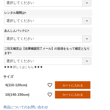
(
必
須
レンタル期間は
)
(
必
須
あんしんパックに
)
(
必
須
ご注文確定は【在庫確認完了メール】の送信をもって確定となり
)
ます
(
必
▶▶▶詳しくはこちら◀◀◀
須
)
サイズ
4(110-120cm)
カートに入れる
10(140-150cm)
カートに入れる
商品についてのお問い合わせ