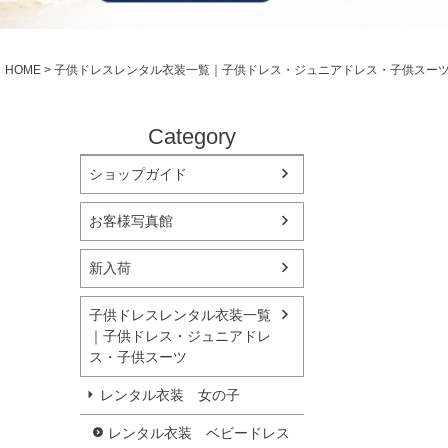
シューズ
小物・アクセ
Season Best
アウター
レディース
HOME
子供ドレスレンタル衣装一覧｜子供ドレス・ジュニアドレス・子供スー
Recital & Concours
Wedding
発表会・コンクール
結婚式
舞台で輝くステージ衣装
フラワーガー
Category
ショップガイド
Atelier
実店舗 つくば店
お客様写真館
Tsukuba Boutique
新入荷
茨城県土浦市大町14-16-1F
〒
10:00–18:00（完全予約制）
営業
子供ドレスレンタル衣装一覧
月曜日
定休
｜子供ドレス・ジュニアドレ
ス・子供スーツ
店舗を予約する →
レンタル衣装 女の子
レンタル衣装 ベビードレス