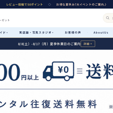
レビュー投稿で50ポイント
◇
お得な夏休み7大イベントのご案内♪
ーゼット
イド
実店舗・
写真スタジオ
お客様
の声
About
Us
·
▾
▾
8/8(土）-8/17（月）夏季休業日のご案内
詳細
Rental
レンタル
カテゴリ詳細
→
サイズで選ぶ
→
性別・サイズで絞り込む
→
レンタルのご案内
04
予約・配送・返却・料金
Sale
販売
レンタルの流れ
05
4ステップで簡単
七五三着物
コスチューム
あんしんパック
06
汚れ・キズ・破損の補償