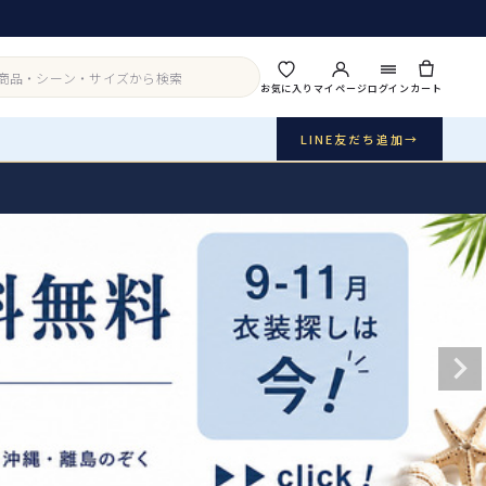
お気に入り
マイページ
ログイン
カート
LINE友だち追加
→
実店舗・写真スタジオ
アイテムから探す
シーンから探す
ご利用ガイド
Buy & Support
ご購入・サポート
販売・共通のご案内
07
品質・返品・お手入れ
送料・お支払い
08
送料・決済方法
アウター
インナー・パニエ
お問い合わせ
09
電話・メール・LINE