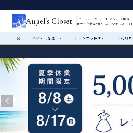
Angel's Closet
子供フォーマル レンタル&販売
発表会衣装専門店 エンジェルス クロ
アイテム
を選ぶ
シーン
から探す
ご利用
ガ
▾
▾
Shop by Category
Shop by Occasion
How It Works
Visit Us
Start
はじめに
ショップガイド（総合案内）
01
レンタル・販売の入口
Rental
レンタル
サイズの選び方
02
測り方と目安
女の子ドレス
男の子スーツ
Angel's Closetについて
03
創業2003年からの想い