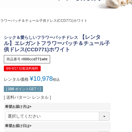
ジュエリー
音楽雑貨
ワーパッチ＆チュール子供ドレス(CCD771)ホワイト
Shichi-Go-San
七五三
【レンタ
シック＆愛らしいフラワーパッチドレス
3歳・5歳・7歳の晴れの日
ル】エレガントフラワーパッチ＆チュール子
供ドレス(CCD771)ホワイト
商品番号
r000ccd771wht
8/8-8/17 往復送料無料
¥
10,978
レンタル価格
税込
[
100
ポイントGET！]
送料パターン
レンタル
希望お届け月は
(
必
須
希望お届け日は
)