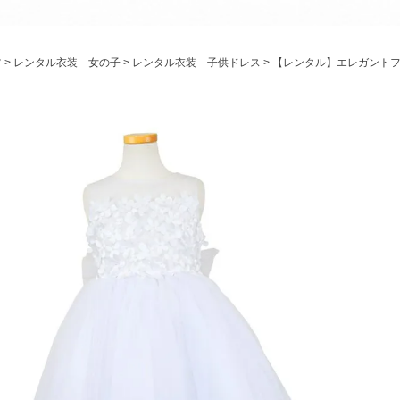
パニエ
アクセサリー
ツ
レンタル衣装 女の子
レンタル衣装 子供ドレス
【レンタル】エレガントフラ
Graduation & Entrance
卒業式・入学式
ル・リングボーイ・ゲスト
きちんと感のあるフォーマル
Photography
写真スタジオ APS
Angel's Photo Studio
七五三・発表会・記念撮影
対応
Web または お電話
予約
ヘアメイク・着付け
特典
スタジオを予約 →