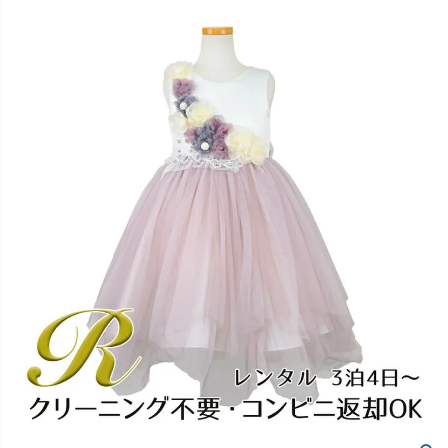
創業2003年からの想い
Season Best
七五三着物
シューズ
Recital & Concours
Wedding
Rental
レンタル
発表会・コンクール
結婚式
Atelier
小物・アクセ
パニエ
舞台で輝くステージ衣装
フラワーガール・リングボーイ・ゲ
実店舗 つくば店
スト
レンタルのご案内
04
予約・配送・返却・料金
Tsukuba Boutique
アウター
レディース
レンタルの流れ
05
茨城県土浦市大町14-16-1F
〒
4ステップで簡単
10:00–18:00（完全予約制）
営業
Sale
販売
あんしんパック
月曜日
06
定休
汚れ・キズ・破損の補償
店舗を予約する →
コスチューム
アウター
Graduation & Entrance
Shichi-Go-San
Buy & Support
ご購入・サポート
卒業式・入学式
七五三
きちんと感のあるフォーマル
3歳・5歳・7歳の晴れの日
インナー・パニエ
アクセサリー
販売・共通のご案内
07
品質・返品・お手入れ
ジュエリー
音楽雑貨
送料・お支払い
08
送料・決済方法