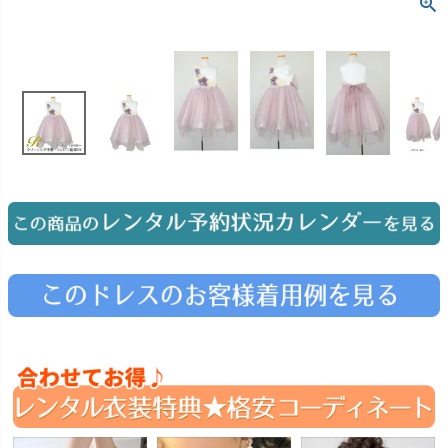
お問い合わせ
09
電話・メール・LINE
Photography
写真スタジオ APS
Angel's Photo Studio
七五三・発表会・記念撮影
対応
Web または お電話
予約
ヘアメイク・着付け
特典
スタジオを予約 →