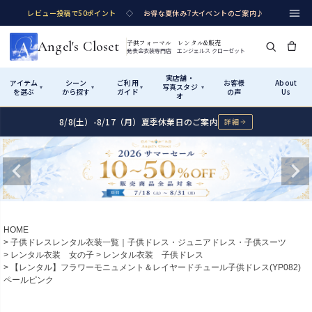
レビュー投稿で50ポイント
◇
お得な夏休み7大イベントのご案内♪
Angel's Closet
子供フォーマル レンタル&販売
発表会衣装専門店 エンジェルス クローゼット
実店舗・
アイテム
シーン
ご利用
お客様
About
写真スタジ
▾
▾
▾
▾
を選ぶ
から探す
ガイド
の声
Us
オ
8/8(土）-8/17（月）夏季休業日のご案内
詳細
Shop by Category
Shop by Occasion
How It Works
Visit Us
実店舗・写真スタジオ
アイテムから探す
シーンから探す
ご利用ガイド
Start
はじめに
カテゴリ詳細
→
サイズで選ぶ
→
性別・サイズで絞り込む
→
ショップガイド（総合案内）
01
HOME
レンタル・販売の入口
Rental
レンタル
子供ドレスレンタル衣装一覧｜子供ドレス・ジュニアドレス・子供スーツ
レンタル衣装 女の子
レンタル衣装 子供ドレス
サイズの選び方
02
【レンタル】フラワーモニュメント＆レイヤードチュール子供ドレス(YP082)
測り方と目安
ペールピンク
女の子ドレス
男の子スーツ
Angel's Closetについて
03