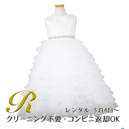
創業2003年からの想い
Season Best
七五三着物
シューズ
Recital & Concours
Wedding
Rental
レンタル
発表会・コンクール
結婚式
Atelier
小物・アクセ
パニエ
舞台で輝くステージ衣装
フラワーガール・リングボーイ・ゲ
実店舗 つくば店
スト
レンタルのご案内
04
予約・配送・返却・料金
Tsukuba Boutique
アウター
レディース
レンタルの流れ
05
茨城県土浦市大町14-16-1F
〒
4ステップで簡単
10:00–18:00（完全予約制）
営業
Sale
販売
あんしんパック
月曜日
06
定休
汚れ・キズ・破損の補償
店舗を予約する →
コスチューム
アウター
Graduation & Entrance
Shichi-Go-San
Buy & Support
ご購入・サポート
卒業式・入学式
七五三
きちんと感のあるフォーマル
3歳・5歳・7歳の晴れの日
インナー・パニエ
アクセサリー
販売・共通のご案内
07
品質・返品・お手入れ
ジュエリー
音楽雑貨
送料・お支払い
08
送料・決済方法