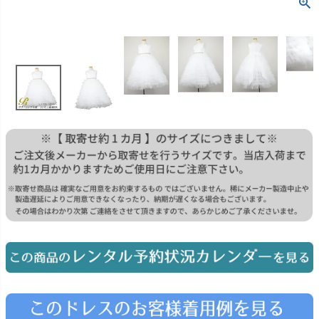
お問い合わせ
09
電話・メール・LINE
Photography
写真スタジオ APS
Angel's Photo Studio
七五三・発表会・記念撮影
対応
Web または お電話
予約
ヘアメイク・着付け
特典
スタジオを予約 →