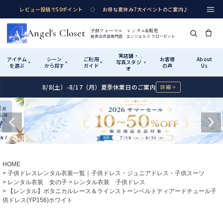
レビュー投稿で50ポイント
◇
お得な夏休み7大イベントのご案内♪
Angel's Closet
子供フォーマル レンタル&販売
発表会衣装専門店 エンジェルス クローゼット
実店舗・
アイテム
シーン
ご利用
お客様
About
写真スタジ
▾
▾
▾
▾
を選ぶ
から探す
ガイド
の声
Us
オ
8/8(土）-8/17（月）夏季休業日のご案内
詳細
Shop by Category
Shop by Occasion
How It Works
Visit Us
実店舗・写真スタジオ
アイテムから探す
シーンから探す
ご利用ガイド
Start
はじめに
カテゴリ詳細
→
サイズで選ぶ
→
性別・サイズで絞り込む
→
ショップガイド（総合案内）
01
HOME
レンタル・販売の入口
Rental
レンタル
子供ドレスレンタル衣装一覧｜子供ドレス・ジュニアドレス・子供スーツ
レンタル衣装 女の子
レンタル衣装 子供ドレス
サイズの選び方
02
【レンタル】ボタニカルレース＆ラインストーンベルトティアードチュール子
測り方と目安
供ドレス(YP156)ホワイト
女の子ドレス
男の子スーツ
Angel's Closetについて
03