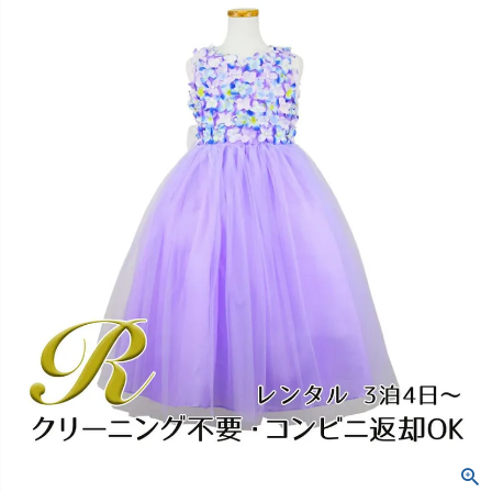
創業2003年からの想い
Season Best
七五三着物
シューズ
Recital & Concours
Wedding
Rental
レンタル
発表会・コンクール
結婚式
Atelier
小物・アクセ
パニエ
舞台で輝くステージ衣装
フラワーガール・リングボーイ・ゲ
実店舗 つくば店
スト
レンタルのご案内
04
予約・配送・返却・料金
Tsukuba Boutique
アウター
レディース
レンタルの流れ
05
茨城県土浦市大町14-16-1F
〒
4ステップで簡単
10:00–18:00（完全予約制）
営業
Sale
販売
あんしんパック
月曜日
06
定休
汚れ・キズ・破損の補償
店舗を予約する →
コスチューム
アウター
Graduation & Entrance
Shichi-Go-San
Buy & Support
ご購入・サポート
卒業式・入学式
七五三
きちんと感のあるフォーマル
3歳・5歳・7歳の晴れの日
インナー・パニエ
アクセサリー
販売・共通のご案内
07
品質・返品・お手入れ
ジュエリー
音楽雑貨
送料・お支払い
08
送料・決済方法