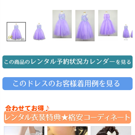
お問い合わせ
09
電話・メール・LINE
Photography
写真スタジオ APS
Angel's Photo Studio
七五三・発表会・記念撮影
対応
Web または お電話
予約
ヘアメイク・着付け
特典
スタジオを予約 →