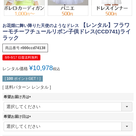
【レンタル】フラワ
お花畑に舞い降りた天使のようなドレス
ーモチーフチュールリボン子供ドレス(CCD741)ライ
ラック
商品番号
r000ccd7413ll
8/8-8/17 往復送料無料
¥
10,978
レンタル価格
税込
[
100
ポイントGET！]
送料パターン
レンタル
希望お届け月は
(
必
須
希望お届け日は
)
(
必
須