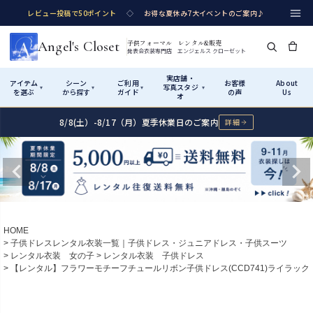
レビュー投稿で50ポイント
◇
お得な夏休み7大イベントのご案内♪
Angel's Closet
子供フォーマル レンタル&販売
発表会衣装専門店 エンジェルス クローゼット
実店舗・
アイテム
シーン
ご利用
お客様
About
写真スタジ
▾
▾
▾
▾
を選ぶ
から探す
ガイド
の声
Us
オ
8/8(土）-8/17（月）夏季休業日のご案内
詳細
Shop by Category
Shop by Occasion
How It Works
Visit Us
実店舗・写真スタジオ
アイテムから探す
シーンから探す
ご利用ガイド
Start
はじめに
カテゴリ詳細
→
サイズで選ぶ
→
性別・サイズで絞り込む
→
ショップガイド（総合案内）
01
HOME
レンタル・販売の入口
Rental
レンタル
子供ドレスレンタル衣装一覧｜子供ドレス・ジュニアドレス・子供スーツ
レンタル衣装 女の子
レンタル衣装 子供ドレス
サイズの選び方
02
【レンタル】フラワーモチーフチュールリボン子供ドレス(CCD741)ライラック
測り方と目安
女の子ドレス
男の子スーツ
Angel's Closetについて
03