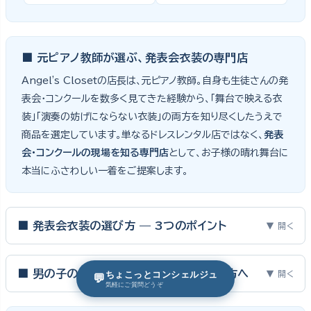
■ 元ピアノ教師が選ぶ、発表会衣装の専門店
Angel's Closetの店長は、元ピアノ教師。自身も生徒さんの発
表会・コンクールを数多く見てきた経験から、「舞台で映える衣
装」「演奏の妨げにならない衣装」の両方を知り尽くしたうえで
商品を選定しています。単なるドレスレンタル店ではなく、
発表
会・コンクールの現場を知る専門店
として、お子様の晴れ舞台に
本当にふさわしい一着をご提案します。
■ 発表会衣装の選び方 — 3つのポイント
▼ 開く
ピアノ発表会・バイオリン発表会・コンクールの舞台は、お子様にと
って特別な一日。元ピアノ教師としての経験から、衣装選びで大切
■ 男の子のスーツ・タキシードをお選びの方へ
▼ 開く
ちょこっとコンシェルジュ
💬
気軽にご質問どうぞ
な3つのポイントをご紹介します。
男の子の発表会衣装は、フォーマル度・ジャケットの可動域・ズボ