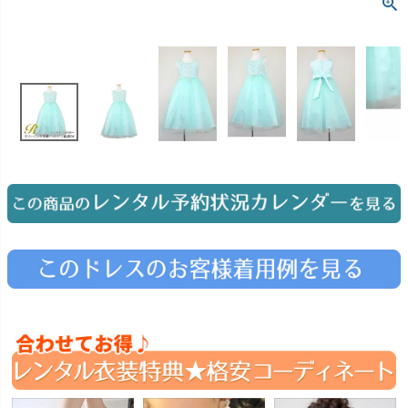
お問い合わせ
09
電話・メール・LINE
Photography
写真スタジオ APS
Angel's Photo Studio
七五三・発表会・記念撮影
対応
Web または お電話
予約
ヘアメイク・着付け
特典
スタジオを予約 →