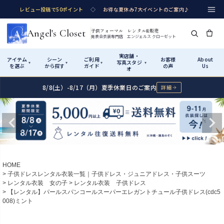
レビュー投稿で50ポイント
◇
お得な夏休み7大イベントのご案内♪
Angel's Closet
子供フォーマル レンタル&販売
発表会衣装専門店 エンジェルス クローゼット
実店舗・
アイテム
シーン
ご利用
お客様
About
写真スタジ
▾
▾
▾
▾
を選ぶ
から探す
ガイド
の声
Us
オ
8/8(土）-8/17（月）夏季休業日のご案内
詳細
Shop by Category
Shop by Occasion
How It Works
Visit Us
実店舗・写真スタジオ
アイテムから探す
シーンから探す
ご利用ガイド
Start
はじめに
カテゴリ詳細
→
サイズで選ぶ
→
性別・サイズで絞り込む
→
ショップガイド（総合案内）
01
HOME
レンタル・販売の入口
Rental
レンタル
子供ドレスレンタル衣装一覧｜子供ドレス・ジュニアドレス・子供スーツ
レンタル衣装 女の子
レンタル衣装 子供ドレス
サイズの選び方
02
【レンタル】パールスパンコールスーパーエレガントチュール子供ドレス(cdc5
測り方と目安
008)ミント
女の子ドレス
男の子スーツ
Angel's Closetについて
03