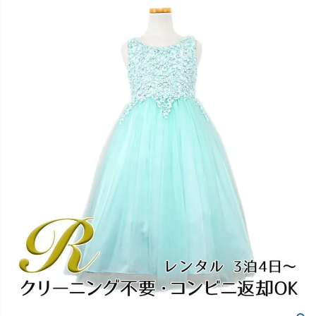
創業2003年からの想い
Season Best
七五三着物
シューズ
Recital & Concours
Wedding
Rental
レンタル
発表会・コンクール
結婚式
Atelier
小物・アクセ
パニエ
舞台で輝くステージ衣装
フラワーガール・リングボーイ・ゲ
実店舗 つくば店
スト
レンタルのご案内
04
予約・配送・返却・料金
Tsukuba Boutique
アウター
レディース
レンタルの流れ
05
茨城県土浦市大町14-16-1F
〒
4ステップで簡単
10:00–18:00（完全予約制）
営業
Sale
販売
あんしんパック
月曜日
06
定休
汚れ・キズ・破損の補償
店舗を予約する →
コスチューム
アウター
Graduation & Entrance
Shichi-Go-San
Buy & Support
ご購入・サポート
卒業式・入学式
七五三
きちんと感のあるフォーマル
3歳・5歳・7歳の晴れの日
インナー・パニエ
アクセサリー
販売・共通のご案内
07
品質・返品・お手入れ
ジュエリー
音楽雑貨
送料・お支払い
08
送料・決済方法