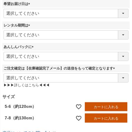
須
希望お届け日は
)
(
必
須
レンタル期間は
)
(
必
須
あんしんパックに
)
(
必
須
ご注文確定は【在庫確認完了メール】の送信をもって確定となります
)
(
必
▶▶▶詳しくはこちら◀◀◀
須
)
サイズ
5-6（約120cm）
カートに入れる
7-8（約130cm）
カートに入れる