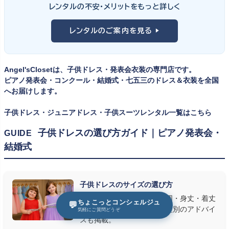
① サイズは"ジャストフィット"を選ぶ
レンタルの不安・メリットをもっと詳しく
向け、スリーピーススーツやベストスタイルは合唱・アンサンブル向
舞台上で最も美しく見えるのは、お子様の体にきちんと合ったサ
けと、シーンで使い分けるのがおすすめです。詳しくは
発表会スー
レンタルのご案内を見る ▶
イズのドレス・スーツです。「大きめを買って長く着せたい」という
ツ・タキシード一覧
をご覧ください。
考えで購入を選ばれる方もいらっしゃいますが、発表会のように
一度きりの特別な日は、その瞬間のサイズにぴったり合う衣装が
Angel'sClosetは、子供ドレス・発表会衣装の専門店です。
何よりお子様を輝かせます。レンタルなら、その時のジャストサイ
ピアノ発表会・コンクール・結婚式・七五三のドレス＆衣装を全国
ズを遠慮なく選べるのが最大のメリット。胸囲・身丈の正しい測り
へお届けします。
方は
子供ドレスのサイズの選び方
で詳しくご案内しています。
子供ドレス・ジュニアドレス・子供スーツレンタル一覧はこちら
② 舞台で映える色・楽器に合うデザインを選ぶ
子供ドレスの選び方ガイド｜ピアノ発表会・
GUIDE
結婚式
発表会の舞台は照明が強く、客席からは意外と色味が飛んで見え
ます。ネイビー・ブラック・深みのあるジュエルカラーはホールの照
明で上品に映え、オフホワイト・パステルは華やかさが際立ちま
子供ドレスのサイズの選び方
す。またピアノ演奏なら落ち着いたシックなトーン、バイオリンやソ
ドレス選びで迷わない！胸囲・身丈・着丈
ロ演奏なら華やかで視線を集めるデザイン、合唱やアンサンブル
ちょこっとコンシェルジュ
💬
の測り方をプロが解説。体型別のアドバイ
気軽にご質問どうぞ
なら衣装同士が調和するクラシカルな色合い、と演目に合わせた
スも掲載。
選び方もおすすめです。