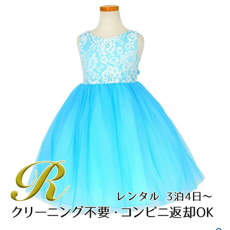
創業2003年からの想い
Season Best
七五三着物
シューズ
Recital & Concours
Wedding
Rental
レンタル
発表会・コンクール
結婚式
Atelier
小物・アクセ
パニエ
舞台で輝くステージ衣装
フラワーガール・リングボーイ・ゲ
実店舗 つくば店
スト
レンタルのご案内
04
予約・配送・返却・料金
Tsukuba Boutique
アウター
レディース
レンタルの流れ
05
茨城県土浦市大町14-16-1F
〒
4ステップで簡単
10:00–18:00（完全予約制）
営業
Sale
販売
あんしんパック
月曜日
06
定休
汚れ・キズ・破損の補償
店舗を予約する →
コスチューム
アウター
Graduation & Entrance
Shichi-Go-San
Buy & Support
ご購入・サポート
卒業式・入学式
七五三
きちんと感のあるフォーマル
3歳・5歳・7歳の晴れの日
インナー・パニエ
アクセサリー
販売・共通のご案内
07
品質・返品・お手入れ
ジュエリー
音楽雑貨
送料・お支払い
08
送料・決済方法