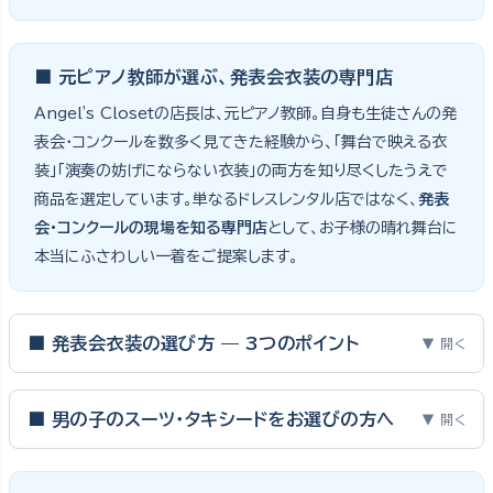
■ 元ピアノ教師が選ぶ、発表会衣装の専門店
Angel's Closetの店長は、元ピアノ教師。自身も生徒さんの発
表会・コンクールを数多く見てきた経験から、「舞台で映える衣
装」「演奏の妨げにならない衣装」の両方を知り尽くしたうえで
商品を選定しています。単なるドレスレンタル店ではなく、
発表
会・コンクールの現場を知る専門店
として、お子様の晴れ舞台に
本当にふさわしい一着をご提案します。
■ 発表会衣装の選び方 — 3つのポイント
▼ 開く
ピアノ発表会・バイオリン発表会・コンクールの舞台は、お子様にと
って特別な一日。元ピアノ教師としての経験から、衣装選びで大切
■ 男の子のスーツ・タキシードをお選びの方へ
▼ 開く
な3つのポイントをご紹介します。
男の子の発表会衣装は、フォーマル度・ジャケットの可動域・ズボ
ンの丈感が選びのポイント。タキシードは格式ある独奏・コンクール