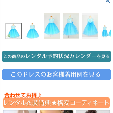
お問い合わせ
09
電話・メール・LINE
Photography
写真スタジオ APS
Angel's Photo Studio
七五三・発表会・記念撮影
対応
Web または お電話
予約
ヘアメイク・着付け
特典
スタジオを予約 →