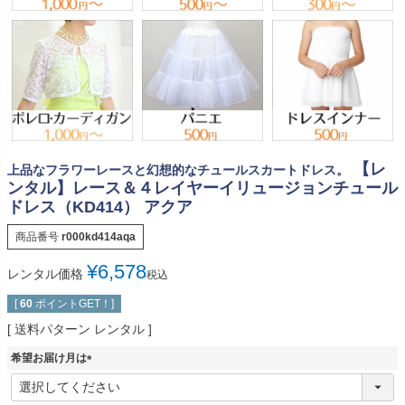
【レ
上品なフラワーレースと幻想的なチュールスカートドレス。
ンタル】レース＆４レイヤーイリュージョンチュール
ドレス（KD414） アクア
商品番号
r000kd414aqa
¥
6,578
レンタル価格
税込
[
60
ポイントGET！]
送料パターン
レンタル
希望お届け月は
(
必