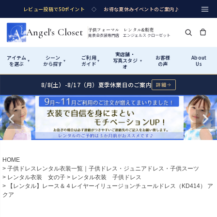
レビュー投稿で50ポイント
◇
お得な夏休みイベントのご案内♪
Angel's Closet
子供フォーマル レンタル&販売
発表会衣装専門店 エンジェルス クローゼット
実店舗・
アイテム
シーン
ご利用
お客様
About
写真スタジ
▾
▾
▾
▾
を選ぶ
から探す
ガイド
の声
Us
オ
8/8(土）-8/17（月）夏季休業日のご案内
詳細
Shop by Category
Shop by Occasion
How It Works
Visit Us
実店舗・写真スタジオ
アイテムから探す
シーンから探す
ご利用ガイド
Start
はじめに
カテゴリ詳細
→
サイズで選ぶ
→
性別・サイズで絞り込む
→
ショップガイド（総合案内）
01
HOME
レンタル・販売の入口
Rental
レンタル
子供ドレスレンタル衣装一覧｜子供ドレス・ジュニアドレス・子供スーツ
レンタル衣装 女の子
レンタル衣装 子供ドレス
サイズの選び方
02
【レンタル】レース＆４レイヤーイリュージョンチュールドレス（KD414） ア
測り方と目安
クア
女の子ドレス
男の子スーツ
Angel's Closetについて
03