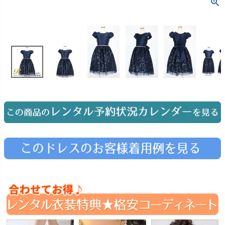
お問い合わせ
09
電話・メール・LINE
Photography
写真スタジオ APS
Angel's Photo Studio
七五三・発表会・記念撮影
対応
Web または お電話
予約
ヘアメイク・着付け
特典
スタジオを予約 →