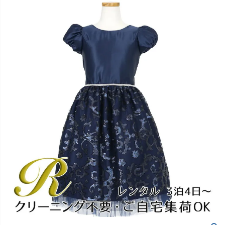
創業2003年からの想い
Season Best
七五三着物
シューズ
Recital & Concours
Wedding
Rental
レンタル
発表会・コンクール
結婚式
Atelier
小物・アクセ
パニエ
舞台で輝くステージ衣装
フラワーガール・リングボーイ・ゲ
実店舗 つくば店
スト
レンタルのご案内
04
予約・配送・返却・料金
Tsukuba Boutique
アウター
レディース
レンタルの流れ
05
茨城県土浦市大町14-16-1F
〒
4ステップで簡単
10:00–18:00（完全予約制）
営業
Sale
販売
あんしんパック
月曜日
06
定休
汚れ・キズ・破損の補償
店舗を予約する →
コスチューム
アウター
Graduation & Entrance
Shichi-Go-San
Buy & Support
ご購入・サポート
卒業式・入学式
七五三
きちんと感のあるフォーマル
3歳・5歳・7歳の晴れの日
インナー・パニエ
アクセサリー
販売・共通のご案内
07
品質・返品・お手入れ
ジュエリー
音楽雑貨
送料・お支払い
08
送料・決済方法