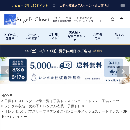
レビュー投稿で50ポイント
◇
お得な夏休み7大イベントのご案内♪
Angel's Closet
子供フォーマル レンタル&販売
発表会衣装専門店 エンジェルス クローゼット
実店舗・
アイテム
シーン
ご利用
お客様
About
写真スタジ
▾
▾
▾
▾
を選ぶ
から探す
ガイド
の声
Us
オ
8/8(土）-8/17（月）夏季休業日のご案内
詳細
Shop by Category
Shop by Occasion
How It Works
Visit Us
実店舗・写真スタジオ
アイテムから探す
シーンから探す
ご利用ガイド
Start
はじめに
カテゴリ詳細
→
サイズで選ぶ
→
性別・サイズで絞り込む
→
ショップガイド（総合案内）
01
HOME
レンタル・販売の入口
Rental
レンタル
子供ドレスレンタル衣装一覧｜子供ドレス・ジュニアドレス・子供スーツ
レンタル衣装 女の子
レンタル衣装 子供ドレス
サイズの選び方
02
【レンタル】パフスリーブサテン＆スパンコールメッシュスカートドレス（SK
測り方と目安
1003）ネイビー
女の子ドレス
男の子スーツ
Angel's Closetについて
03