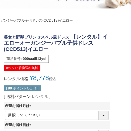
ジュエリー
音楽雑貨
ンジーバブル子供ドレス(CCD513)イエロー
Shichi-Go-San
七五三
【レンタル】イ
美女と野獣プリンセスベル風ドレス
3歳・5歳・7歳の晴れの日
エローオーガンジーバブル子供ドレス
(CCD513)イエロー
商品番号
r000ccd513yel
8/8-8/17 往復送料無料
¥
8,778
レンタル価格
税込
[
80
ポイントGET！]
送料パターン
レンタル
希望お届け月は
(
必
須
希望お届け日は
)