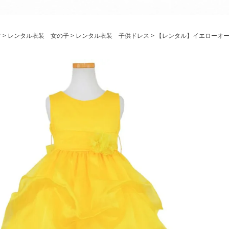
パニエ
アクセサリー
ツ
レンタル衣装 女の子
レンタル衣装 子供ドレス
【レンタル】イエローオーガ
Graduation & Entrance
卒業式・入学式
ル・リングボーイ・ゲスト
きちんと感のあるフォーマル
Photography
写真スタジオ APS
Angel's Photo Studio
七五三・発表会・記念撮影
対応
Web または お電話
予約
ヘアメイク・着付け
特典
スタジオを予約 →