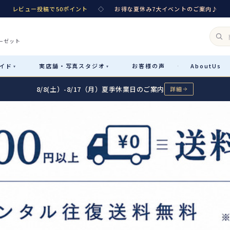
レビュー投稿で50ポイント
◇
お得な夏休み7大イベントのご案内♪
ーゼット
イド
実店舗・
写真スタジオ
お客様
の声
About
Us
·
▾
▾
8/8(土）-8/17（月）夏季休業日のご案内
詳細
Rental
レンタル
カテゴリ詳細
→
サイズで選ぶ
→
性別・サイズで絞り込む
→
レンタルのご案内
04
予約・配送・返却・料金
Sale
販売
レンタルの流れ
05
4ステップで簡単
七五三着物
コスチューム
あんしんパック
06
汚れ・キズ・破損の補償