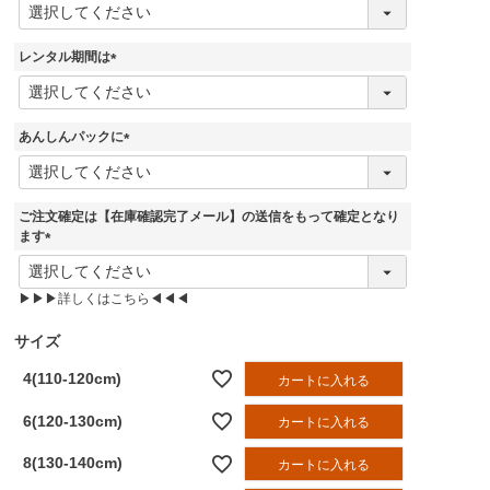
(
必
須
レンタル期間は
)
(
必
須
あんしんパックに
)
(
必
須
ご注文確定は【在庫確認完了メール】の送信をもって確定となり
)
ます
(
必
▶▶▶詳しくはこちら◀◀◀
須
)
サイズ
4(110-120cm)
カートに入れる
6(120-130cm)
カートに入れる
8(130-140cm)
カートに入れる