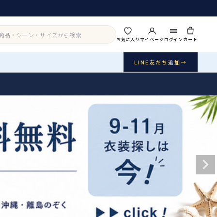
お気に入り
マイページ
ログイン
カート
LINE友だち追加
→
実店舗・写真スタジオ
アイテムから探す
シーンから探す
ご利用ガイド
Buy & Support
ご購入・サポート
販売・共通のご案内
07
品質・返品・お手入れ
送料・お支払い
08
送料・決済方法
アウター
インナー・パニエ
お問い合わせ
09
電話・メール・LINE