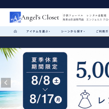
Angel's Closet
子供フォーマル レンタル&販売
発表会衣装専門店 エンジェルス クロ
アイテム
を選ぶ
シーン
から探す
ご利用
ガ
▾
▾
Shop by Category
Shop by Occasion
How It Works
Visit Us
Start
はじめに
ショップガイド（総合案内）
01
レンタル・販売の入口
Rental
レンタル
サイズの選び方
02
測り方と目安
女の子ドレス
男の子スーツ
Angel's Closetについて
03
創業2003年からの想い