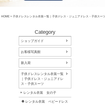
シューズ
小物・アクセ
Season Best
アウター
レディース
HOME
子供ドレスレンタル衣装一覧｜子供ドレス・ジュニアドレス・子供スー
Recital & Concours
Wedding
発表会・コンクール
結婚式
舞台で輝くステージ衣装
フラワーガー
Category
ショップガイド
Atelier
実店舗 つくば店
お客様写真館
Tsukuba Boutique
新入荷
茨城県土浦市大町14-16-1F
〒
10:00–18:00（完全予約制）
営業
子供ドレスレンタル衣装一覧
月曜日
定休
｜子供ドレス・ジュニアドレ
ス・子供スーツ
店舗を予約する →
レンタル衣装 女の子
レンタル衣装 ベビードレス