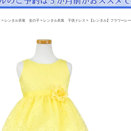
パニエ
アクセサリー
ツ
レンタル衣装 女の子
レンタル衣装 子供ドレス
【レンタル】フラワーレース
Graduation & Entrance
卒業式・入学式
ル・リングボーイ・ゲスト
きちんと感のあるフォーマル
Photography
写真スタジオ APS
Angel's Photo Studio
七五三・発表会・記念撮影
対応
Web または お電話
予約
ヘアメイク・着付け
特典
スタジオを予約 →