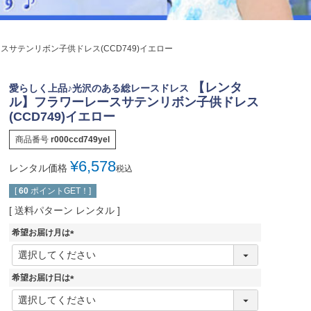
ジュエリー
音楽雑貨
サテンリボン子供ドレス(CCD749)イエロー
Shichi-Go-San
七五三
【レンタ
愛らしく上品♪光沢のある総レースドレス
3歳・5歳・7歳の晴れの日
ル】フラワーレースサテンリボン子供ドレス
(CCD749)イエロー
商品番号
r000ccd749yel
¥
6,578
レンタル価格
税込
[
60
ポイントGET！]
送料パターン
レンタル
希望お届け月は
(
必
須
希望お届け日は
)
(
必