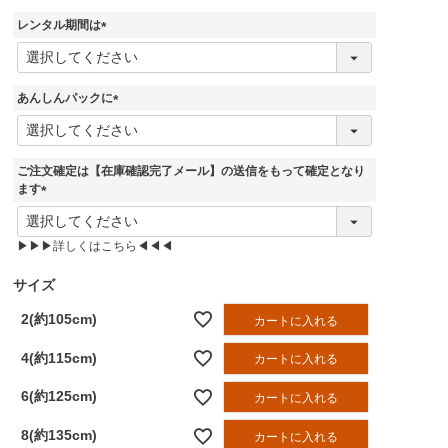
須
レンタル期間は
)
(
必
須
あんしんパックに
)
(
必
須
ご注文確定は【在庫確認完了メール】の送信をもって確定となり
)
ます
(
必
▶▶▶詳しくはこちら◀◀◀
須
)
サイズ
2(約105cm)
カートに入れる
4(約115cm)
カートに入れる
6(約125cm)
カートに入れる
8(約135cm)
カートに入れる