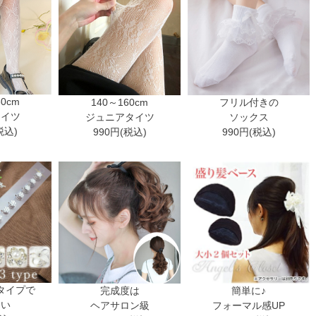
30cm
140～160cm
フリル付きの
タイツ
ジュニアタイツ
ソックス
税込)
990円(税込)
990円(税込)
タイプで
完成度は
簡単に♪
ない
ヘアサロン級
フォーマル感UP