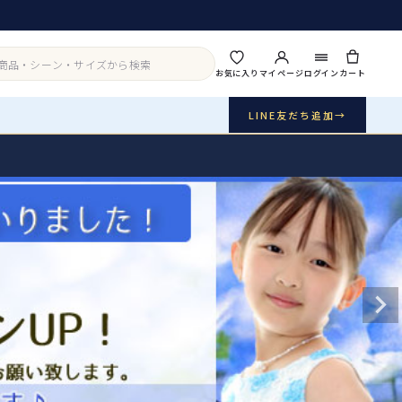
お気に入り
マイページ
ログイン
カート
LINE友だち追加
→
実店舗・写真スタジオ
アイテムから探す
シーンから探す
ご利用ガイド
Buy & Support
ご購入・サポート
販売・共通のご案内
07
品質・返品・お手入れ
送料・お支払い
08
送料・決済方法
アウター
インナー・パニエ
お問い合わせ
09
電話・メール・LINE