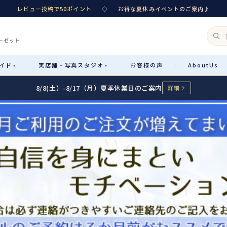
レビュー投稿で50ポイント
◇
お得な夏休みイベントのご案内♪
ーゼット
イド
実店舗・
写真スタジオ
お客様
の声
About
Us
·
▾
▾
8/8(土）-8/17（月）夏季休業日のご案内
詳細
Rental
レンタル
カテゴリ詳細
→
サイズで選ぶ
→
性別・サイズで絞り込む
→
レンタルのご案内
04
予約・配送・返却・料金
Sale
販売
レンタルの流れ
05
4ステップで簡単
七五三着物
コスチューム
あんしんパック
06
汚れ・キズ・破損の補償