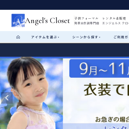
Angel's Closet
子供フォーマル レンタル&販売
発表会衣装専門店 エンジェルス クロ
アイテム
を選ぶ
シーン
から探す
ご利用
ガ
▾
▾
Shop by Category
Shop by Occasion
How It Works
Visit Us
Start
はじめに
ショップガイド（総合案内）
01
レンタル・販売の入口
Rental
レンタル
サイズの選び方
02
測り方と目安
女の子ドレス
男の子スーツ
Angel's Closetについて
03
創業2003年からの想い