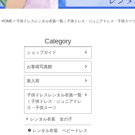
シューズ
小物・アクセ
Season Best
アウター
レディース
HOME
子供ドレスレンタル衣装一覧｜子供ドレス・ジュニアドレス・子供スー
Recital & Concours
Wedding
発表会・コンクール
結婚式
舞台で輝くステージ衣装
フラワーガー
Category
ショップガイド
Atelier
実店舗 つくば店
お客様写真館
Tsukuba Boutique
新入荷
茨城県土浦市大町14-16-1F
〒
10:00–18:00（完全予約制）
営業
子供ドレスレンタル衣装一覧
月曜日
定休
｜子供ドレス・ジュニアドレ
ス・子供スーツ
店舗を予約する →
レンタル衣装 女の子
レンタル衣装 ベビードレス