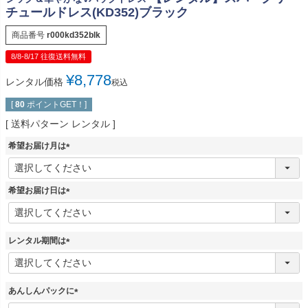
チュールドレス(KD352)ブラック
商品番号
r000kd352blk
8/8-8/17 往復送料無料
¥
8,778
レンタル価格
税込
[
80
ポイントGET！]
送料パターン
レンタル
希望お届け月は
(
必
須
希望お届け日は
)
(
必
須
レンタル期間は
)
(
必
須
あんしんパックに
)
(