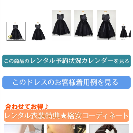
お問い合わせ
09
電話・メール・LINE
Photography
写真スタジオ APS
Angel's Photo Studio
七五三・発表会・記念撮影
対応
Web または お電話
予約
ヘアメイク・着付け
特典
スタジオを予約 →