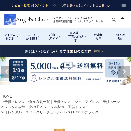
レビュー投稿で50ポイント
◇
お得な夏休み7大イベントのご案内♪
Angel's Closet
子供フォーマル レンタル&販売
発表会衣装専門店 エンジェルス クローゼット
実店舗・
アイテム
シーン
ご利用
お客様
About
写真スタジ
▾
▾
▾
▾
を選ぶ
から探す
ガイド
の声
Us
オ
8/8(土）-8/17（月）夏季休業日のご案内
詳細
Shop by Category
Shop by Occasion
How It Works
Visit Us
実店舗・写真スタジオ
アイテムから探す
シーンから探す
ご利用ガイド
Start
はじめに
カテゴリ詳細
→
サイズで選ぶ
→
性別・サイズで絞り込む
→
ショップガイド（総合案内）
01
HOME
レンタル・販売の入口
Rental
レンタル
子供ドレスレンタル衣装一覧｜子供ドレス・ジュニアドレス・子供スーツ
レンタル衣装 女の子
レンタル衣装 子供ドレス
サイズの選び方
02
【レンタル】スパークリーチュールドレス(KD352)ブラック
測り方と目安
女の子ドレス
男の子スーツ
Angel's Closetについて
03