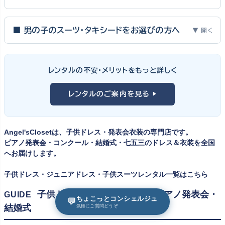
ピアノ発表会・バイオリン発表会・コンクールの舞台は、お子様にと
って特別な一日。元ピアノ教師としての経験から、衣装選びで大切
■ 男の子のスーツ・タキシードをお選びの方へ
▼ 開く
な3つのポイントをご紹介します。
男の子の発表会衣装は、フォーマル度・ジャケットの可動域・ズボ
ンの丈感が選びのポイント。タキシードは格式ある独奏・コンクール
① サイズは"ジャストフィット"を選ぶ
レンタルの不安・メリットをもっと詳しく
向け、スリーピーススーツやベストスタイルは合唱・アンサンブル向
舞台上で最も美しく見えるのは、お子様の体にきちんと合ったサ
けと、シーンで使い分けるのがおすすめです。詳しくは
発表会スー
レンタルのご案内を見る ▶
イズのドレス・スーツです。「大きめを買って長く着せたい」という
ツ・タキシード一覧
をご覧ください。
考えで購入を選ばれる方もいらっしゃいますが、発表会のように
一度きりの特別な日は、その瞬間のサイズにぴったり合う衣装が
Angel'sClosetは、子供ドレス・発表会衣装の専門店です。
何よりお子様を輝かせます。レンタルなら、その時のジャストサイ
ピアノ発表会・コンクール・結婚式・七五三のドレス＆衣装を全国
ズを遠慮なく選べるのが最大のメリット。胸囲・身丈の正しい測り
へお届けします。
方は
子供ドレスのサイズの選び方
で詳しくご案内しています。
子供ドレス・ジュニアドレス・子供スーツレンタル一覧はこちら
② 舞台で映える色・楽器に合うデザインを選ぶ
子供ドレスの選び方ガイド｜ピアノ発表会・
GUIDE
ちょこっとコンシェルジュ
💬
結婚式
気軽にご質問どうぞ
発表会の舞台は照明が強く、客席からは意外と色味が飛んで見え
ます。ネイビー・ブラック・深みのあるジュエルカラーはホールの照