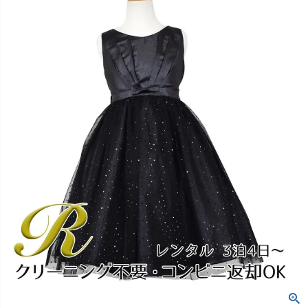
創業2003年からの想い
Season Best
七五三着物
シューズ
Recital & Concours
Wedding
Rental
レンタル
発表会・コンクール
結婚式
Atelier
小物・アクセ
パニエ
舞台で輝くステージ衣装
フラワーガール・リングボーイ・ゲ
実店舗 つくば店
スト
レンタルのご案内
04
予約・配送・返却・料金
Tsukuba Boutique
アウター
レディース
レンタルの流れ
05
茨城県土浦市大町14-16-1F
〒
4ステップで簡単
10:00–18:00（完全予約制）
営業
Sale
販売
あんしんパック
月曜日
06
定休
汚れ・キズ・破損の補償
店舗を予約する →
コスチューム
アウター
Graduation & Entrance
Shichi-Go-San
Buy & Support
ご購入・サポート
卒業式・入学式
七五三
きちんと感のあるフォーマル
3歳・5歳・7歳の晴れの日
インナー・パニエ
アクセサリー
販売・共通のご案内
07
品質・返品・お手入れ
ジュエリー
音楽雑貨
送料・お支払い
08
送料・決済方法