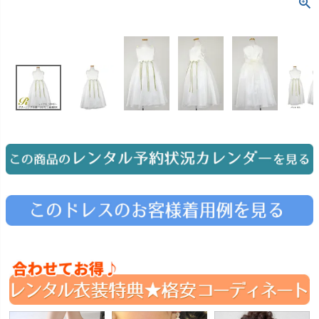
お問い合わせ
09
電話・メール・LINE
Photography
写真スタジオ APS
Angel's Photo Studio
七五三・発表会・記念撮影
対応
Web または お電話
予約
ヘアメイク・着付け
特典
スタジオを予約 →