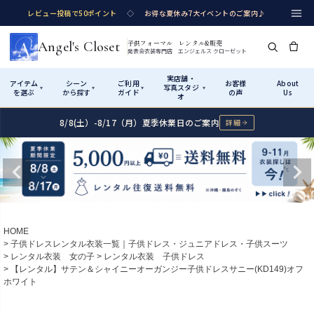
レビュー投稿で50ポイント
◇
お得な夏休み7大イベントのご案内♪
Angel's Closet
子供フォーマル レンタル&販売
発表会衣装専門店 エンジェルス クローゼット
実店舗・
アイテム
シーン
ご利用
お客様
About
写真スタジ
▾
▾
▾
▾
を選ぶ
から探す
ガイド
の声
Us
オ
8/8(土）-8/17（月）夏季休業日のご案内
詳細
Shop by Category
Shop by Occasion
How It Works
Visit Us
実店舗・写真スタジオ
アイテムから探す
シーンから探す
ご利用ガイド
Start
はじめに
カテゴリ詳細
→
サイズで選ぶ
→
性別・サイズで絞り込む
→
ショップガイド（総合案内）
01
HOME
レンタル・販売の入口
Rental
レンタル
子供ドレスレンタル衣装一覧｜子供ドレス・ジュニアドレス・子供スーツ
レンタル衣装 女の子
レンタル衣装 子供ドレス
サイズの選び方
02
【レンタル】サテン＆シャイニーオーガンジー子供ドレスサニー(KD149)オフ
測り方と目安
ホワイト
女の子ドレス
男の子スーツ
Angel's Closetについて
03