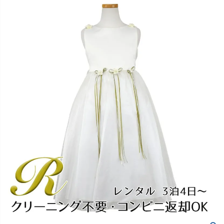
創業2003年からの想い
Season Best
七五三着物
シューズ
Recital & Concours
Wedding
Rental
レンタル
発表会・コンクール
結婚式
Atelier
小物・アクセ
パニエ
舞台で輝くステージ衣装
フラワーガール・リングボーイ・ゲ
実店舗 つくば店
スト
レンタルのご案内
04
予約・配送・返却・料金
Tsukuba Boutique
アウター
レディース
レンタルの流れ
05
茨城県土浦市大町14-16-1F
〒
4ステップで簡単
10:00–18:00（完全予約制）
営業
Sale
販売
あんしんパック
月曜日
06
定休
汚れ・キズ・破損の補償
店舗を予約する →
コスチューム
アウター
Graduation & Entrance
Shichi-Go-San
Buy & Support
ご購入・サポート
卒業式・入学式
七五三
きちんと感のあるフォーマル
3歳・5歳・7歳の晴れの日
インナー・パニエ
アクセサリー
販売・共通のご案内
07
品質・返品・お手入れ
ジュエリー
音楽雑貨
送料・お支払い
08
送料・決済方法