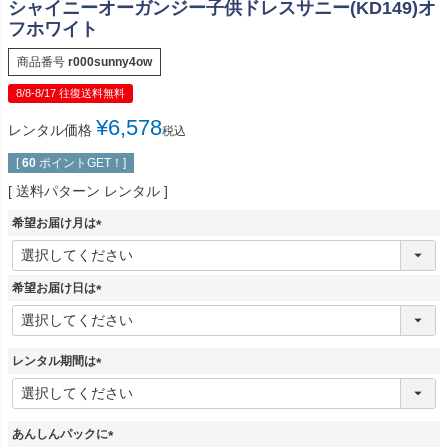
シャイニーオーガンジー子供ドレスサニー(KD149)オ
フホワイト
商品番号
r000sunny4ow
8/8-8/17 往復送料無料
¥
6,578
レンタル価格
税込
[
60
ポイントGET！]
送料パターン
レンタル
希望お届け月は
(
必
須
希望お届け日は
)
(
必
須
レンタル期間は
)
(
必
須
あんしんパックに
)