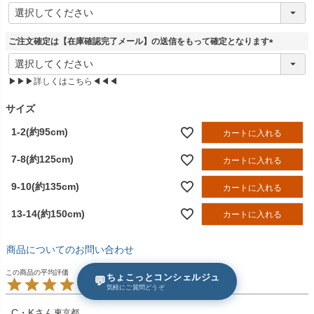
(
必
須
ご注文確定は【在庫確認完了メール】の送信をもって確定となります
)
(
必
▶▶▶詳しくはこちら◀◀◀
須
)
サイズ
1-2(約95cm)
カートに入れる
7-8(約125cm)
カートに入れる
9-10(約135cm)
カートに入れる
13-14(約150cm)
カートに入れる
商品についてのお問い合わせ
ちょこっとコンシェルジュ
💬
5.00
2
気軽にご質問どうぞ
C・K
東京都