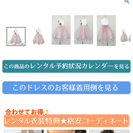
お問い合わせ
09
電話・メール・LINE
Photography
写真スタジオ APS
Angel's Photo Studio
七五三・発表会・記念撮影
対応
Web または お電話
予約
ヘアメイク・着付け
特典
スタジオを予約 →