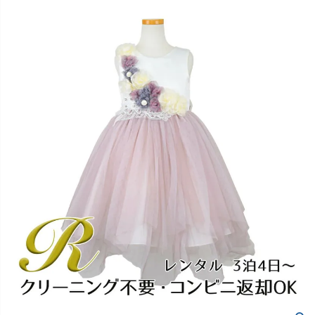
創業2003年からの想い
Season Best
七五三着物
シューズ
Recital & Concours
Wedding
Rental
レンタル
発表会・コンクール
結婚式
Atelier
小物・アクセ
パニエ
舞台で輝くステージ衣装
フラワーガール・リングボーイ・ゲ
実店舗 つくば店
スト
レンタルのご案内
04
予約・配送・返却・料金
Tsukuba Boutique
アウター
レディース
レンタルの流れ
05
茨城県土浦市大町14-16-1F
〒
4ステップで簡単
10:00–18:00（完全予約制）
営業
Sale
販売
あんしんパック
月曜日
06
定休
汚れ・キズ・破損の補償
店舗を予約する →
コスチューム
アウター
Graduation & Entrance
Shichi-Go-San
Buy & Support
ご購入・サポート
卒業式・入学式
七五三
きちんと感のあるフォーマル
3歳・5歳・7歳の晴れの日
インナー・パニエ
アクセサリー
販売・共通のご案内
07
品質・返品・お手入れ
ジュエリー
音楽雑貨
送料・お支払い
08
送料・決済方法