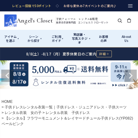
レビュー投稿で50ポイント
◇
お得な夏休み7大イベントのご案内♪
Angel's Closet
子供フォーマル レンタル&販売
発表会衣装専門店 エンジェルス クローゼット
実店舗・
アイテム
シーン
ご利用
お客様
About
写真スタジ
▾
▾
▾
▾
を選ぶ
から探す
ガイド
の声
Us
オ
8/8(土）-8/17（月）夏季休業日のご案内
詳細
Shop by Category
Shop by Occasion
How It Works
Visit Us
実店舗・写真スタジオ
アイテムから探す
シーンから探す
ご利用ガイド
Start
はじめに
カテゴリ詳細
→
サイズで選ぶ
→
性別・サイズで絞り込む
→
ショップガイド（総合案内）
01
HOME
レンタル・販売の入口
Rental
レンタル
子供ドレスレンタル衣装一覧｜子供ドレス・ジュニアドレス・子供スーツ
レンタル衣装 女の子
レンタル衣装 子供ドレス
サイズの選び方
02
【レンタル】フラワーモニュメント＆レイヤードチュール子供ドレス(YP082)
測り方と目安
ペールピンク
女の子ドレス
男の子スーツ
Angel's Closetについて
03