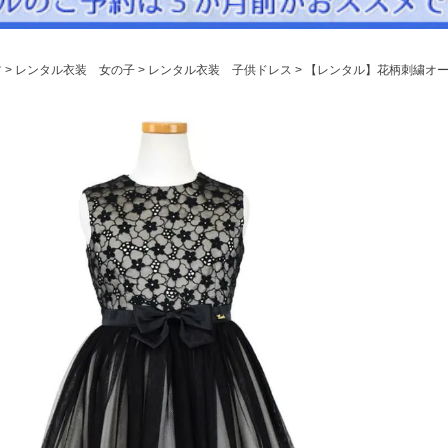
パニエ
アクセサリー
ツ
レンタル衣装 女の子
レンタル衣装 子供ドレス
【レンタル】花柄刺繍オーガ
Graduation & Entrance
卒業式・入学式
ル・リングボーイ・ゲスト
きちんと感のあるフォーマル
Photography
写真スタジオ APS
Angel's Photo Studio
七五三・発表会・記念撮影
対応
Web または お電話
予約
ヘアメイク・着付け
特典
スタジオを予約 →