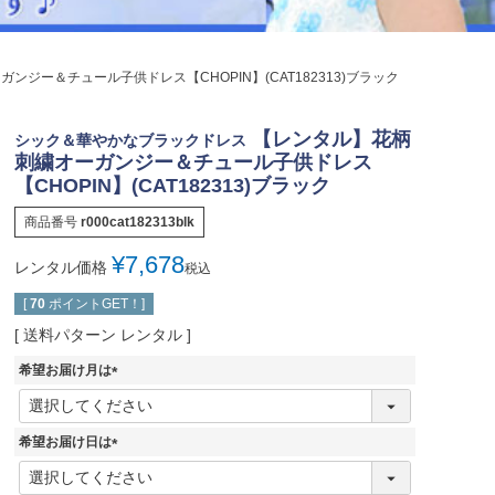
ジュエリー
音楽雑貨
ンジー＆チュール子供ドレス【CHOPIN】(CAT182313)ブラック
Shichi-Go-San
七五三
【レンタル】花柄
シック＆華やかなブラックドレス
3歳・5歳・7歳の晴れの日
刺繍オーガンジー＆チュール子供ドレス
【CHOPIN】(CAT182313)ブラック
商品番号
r000cat182313blk
¥
7,678
レンタル価格
税込
[
70
ポイントGET！]
送料パターン
レンタル
希望お届け月は
(
必
須
希望お届け日は
)
(
必