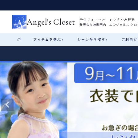
Angel's Closet
子供フォーマル レンタル&販売
発表会衣装専門店 エンジェルス クロ
アイテム
を選ぶ
シーン
から探す
ご利用
ガ
▾
▾
Shop by Category
Shop by Occasion
How It Works
Visit Us
Start
はじめに
ショップガイド（総合案内）
01
レンタル・販売の入口
Rental
レンタル
サイズの選び方
02
測り方と目安
女の子ドレス
男の子スーツ
Angel's Closetについて
03
創業2003年からの想い