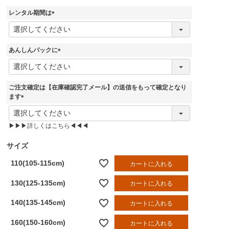
須
レンタル期間は
)
(
必
須
あんしんパックに
)
(
必
須
ご注文確定は【在庫確認完了メール】の送信をもって確定となり
)
ます
(
必
▶▶▶詳しくはこちら◀◀◀
須
)
サイズ
110(105-115cm)
カートに入れる
130(125-135cm)
カートに入れる
140(135-145cm)
カートに入れる
160(150-160cm)
カートに入れる