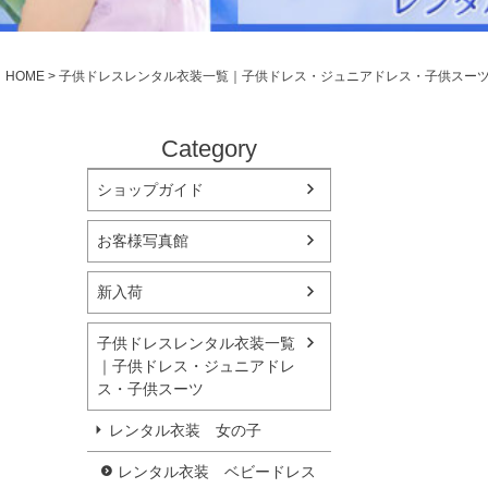
シューズ
小物・アクセ
Season Best
アウター
レディース
HOME
子供ドレスレンタル衣装一覧｜子供ドレス・ジュニアドレス・子供スー
Recital & Concours
Wedding
発表会・コンクール
結婚式
舞台で輝くステージ衣装
フラワーガー
Category
ショップガイド
Atelier
実店舗 つくば店
お客様写真館
Tsukuba Boutique
新入荷
茨城県土浦市大町14-16-1F
〒
10:00–18:00（完全予約制）
営業
子供ドレスレンタル衣装一覧
月曜日
定休
｜子供ドレス・ジュニアドレ
ス・子供スーツ
店舗を予約する →
レンタル衣装 女の子
レンタル衣装 ベビードレス