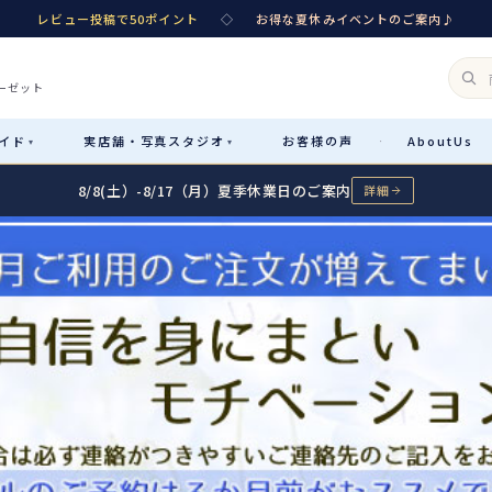
レビュー投稿で50ポイント
◇
お得な夏休みイベントのご案内♪
ーゼット
イド
実店舗・
写真スタジオ
お客様
の声
About
Us
·
▾
▾
8/8(土）-8/17（月）夏季休業日のご案内
詳細
Rental
レンタル
カテゴリ詳細
→
サイズで選ぶ
→
性別・サイズで絞り込む
→
レンタルのご案内
04
予約・配送・返却・料金
Sale
販売
レンタルの流れ
05
4ステップで簡単
七五三着物
コスチューム
あんしんパック
06
汚れ・キズ・破損の補償