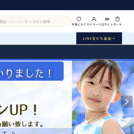
お気に入り
マイページ
ログイン
カート
LINE友だち追加
→
実店舗・写真スタジオ
アイテムから探す
シーンから探す
ご利用ガイド
Buy & Support
ご購入・サポート
販売・共通のご案内
07
品質・返品・お手入れ
送料・お支払い
08
送料・決済方法
アウター
インナー・パニエ
お問い合わせ
09
電話・メール・LINE