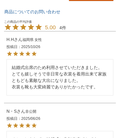
商品についてのお問い合わせ
5.00
4
H.H
福岡県
女性
投稿日
2025/10/26
結婚式出席のため利用させていただきました。

とても嬉しそうで非日常な衣裳を着用出来て家族
ともども素敵な大出になりました。

衣裳も靴も大変綺麗でありがたかったです。
N・S
非公開
投稿日
2025/06/26