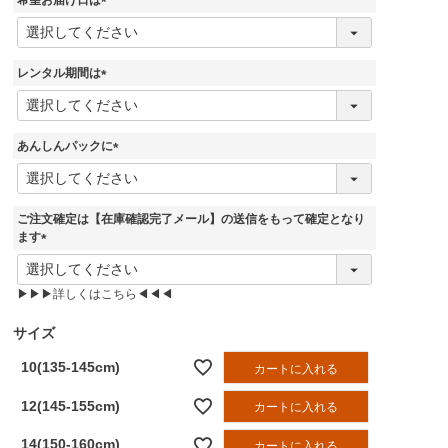
希望お届け日は
)
(
必
須
レンタル期間は
)
(
必
須
あんしんパックに
)
(
必
須
ご注文確定は【在庫確認完了メール】の送信をもって確定となり
)
ます
(
必
▶▶▶詳しくはこちら◀◀◀
須
)
サイズ
10(135-145cm)
カートに入れる
12(145-155cm)
カートに入れる
14(150-160cm)
カートに入れる