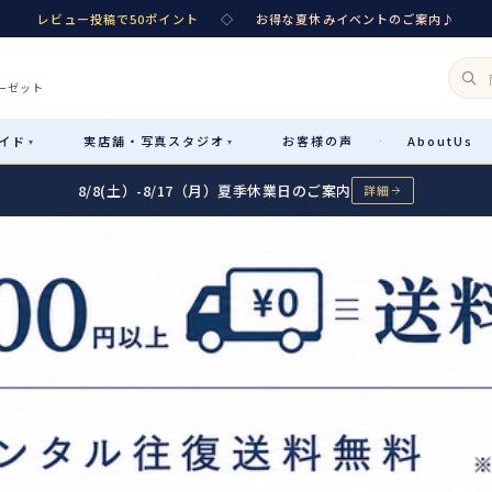
レビュー投稿で50ポイント
◇
お得な夏休みイベントのご案内♪
ーゼット
イド
実店舗・
写真スタジオ
お客様
の声
About
Us
·
▾
▾
8/8(土）-8/17（月）夏季休業日のご案内
詳細
Rental
レンタル
カテゴリ詳細
→
サイズで選ぶ
→
性別・サイズで絞り込む
→
レンタルのご案内
04
予約・配送・返却・料金
Sale
販売
レンタルの流れ
05
4ステップで簡単
七五三着物
コスチューム
あんしんパック
06
汚れ・キズ・破損の補償