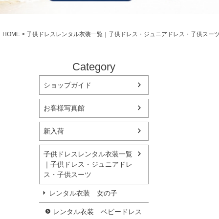
シューズ
小物・アクセ
Season Best
アウター
レディース
HOME
子供ドレスレンタル衣装一覧｜子供ドレス・ジュニアドレス・子供スー
Recital & Concours
Wedding
発表会・コンクール
結婚式
舞台で輝くステージ衣装
フラワーガー
Category
ショップガイド
Atelier
実店舗 つくば店
お客様写真館
Tsukuba Boutique
新入荷
茨城県土浦市大町14-16-1F
〒
10:00–18:00（完全予約制）
営業
子供ドレスレンタル衣装一覧
月曜日
定休
｜子供ドレス・ジュニアドレ
ス・子供スーツ
店舗を予約する →
レンタル衣装 女の子
レンタル衣装 ベビードレス