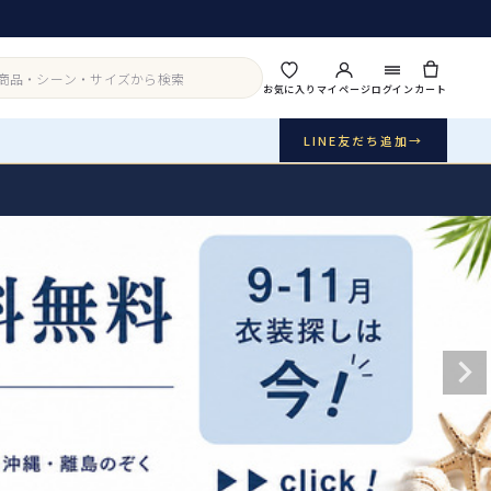
お気に入り
マイページ
ログイン
カート
LINE友だち追加
→
実店舗・写真スタジオ
アイテムから探す
シーンから探す
ご利用ガイド
Buy & Support
ご購入・サポート
販売・共通のご案内
07
品質・返品・お手入れ
送料・お支払い
08
送料・決済方法
アウター
インナー・パニエ
お問い合わせ
09
電話・メール・LINE