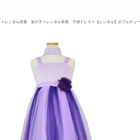
パニエ
アクセサリー
ツ
レンタル衣装 女の子
レンタル衣装 子供ドレス
【レンタル】ダブルチュール
Graduation & Entrance
卒業式・入学式
ル・リングボーイ・ゲスト
きちんと感のあるフォーマル
Photography
写真スタジオ APS
Angel's Photo Studio
七五三・発表会・記念撮影
対応
Web または お電話
予約
ヘアメイク・着付け
特典
スタジオを予約 →