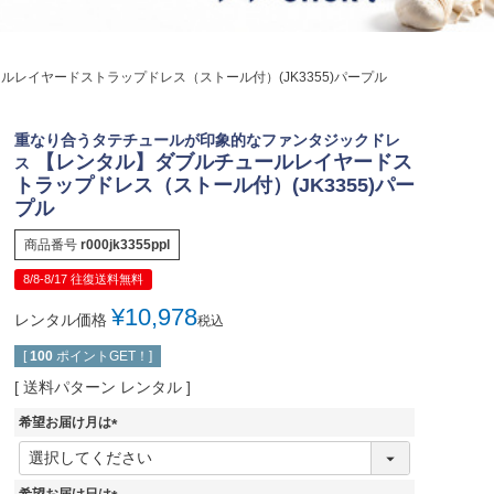
ジュエリー
音楽雑貨
レイヤードストラップドレス（ストール付）(JK3355)パープル
Shichi-Go-San
七五三
重なり合うタテチュールが印象的なファンタジックドレ
3歳・5歳・7歳の晴れの日
【レンタル】ダブルチュールレイヤードス
ス
トラップドレス（ストール付）(JK3355)パー
プル
商品番号
r000jk3355ppl
8/8-8/17 往復送料無料
¥
10,978
レンタル価格
税込
[
100
ポイントGET！]
送料パターン
レンタル
希望お届け月は
(
必
須