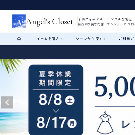
Angel's Closet
子供フォーマル レンタル&販売
発表会衣装専門店 エンジェルス クロ
アイテム
を選ぶ
シーン
から探す
ご利用
ガ
▾
▾
Shop by Category
Shop by Occasion
How It Works
Visit Us
Start
はじめに
ショップガイド（総合案内）
01
レンタル・販売の入口
Rental
レンタル
サイズの選び方
02
測り方と目安
女の子ドレス
男の子スーツ
Angel's Closetについて
03
創業2003年からの想い