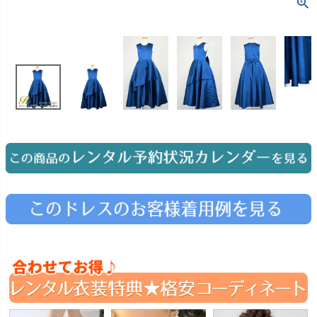
お問い合わせ
09
電話・メール・LINE
Photography
写真スタジオ APS
Angel's Photo Studio
七五三・発表会・記念撮影
対応
Web または お電話
予約
ヘアメイク・着付け
特典
スタジオを予約 →