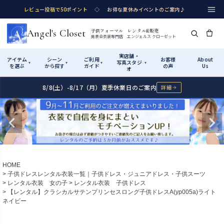
レビュー投稿で50ポイント
◇
お得な夏休みイベントのご案内♪
Angel's Closet
子供フォーマル レンタル&販売
発表会衣装専門店 エンジェルス クローゼット
実店舗・
アイテム
シーン
ご利用
お客様
About
写真スタジ
▾
▾
▾
▾
を選ぶ
から探す
ガイド
の声
Us
オ
8/8(土）-8/17（月）夏季休業日のご案内
詳細
Shop by Category
Shop by Occasion
How It Works
Visit Us
実店舗・写真スタジオ
アイテムから探す
シーンから探す
ご利用ガイド
Start
はじめに
カテゴリ詳細
→
サイズで選ぶ
→
性別・サイズで絞り込む
→
ショップガイド（総合案内）
01
HOME
レンタル・販売の入口
Rental
レンタル
子供ドレスレンタル衣装一覧｜子供ドレス・ジュニアドレス・子供スーツ
レンタル衣装 女の子
レンタル衣装 子供ドレス
サイズの選び方
02
【レンタル】クラシカルサテンプリンセスロング子供ドレスA(yp005a)ライト
測り方と目安
ネイビー
女の子ドレス
男の子スーツ
Angel's Closetについて
03