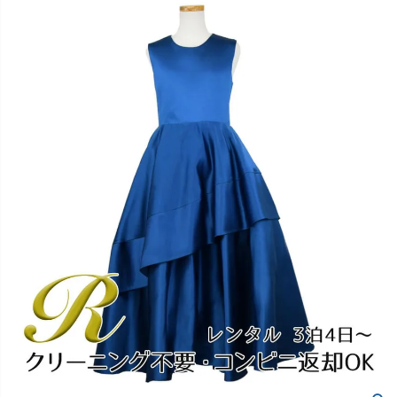
創業2003年からの想い
Season Best
七五三着物
シューズ
Recital & Concours
Wedding
Rental
レンタル
発表会・コンクール
結婚式
Atelier
小物・アクセ
パニエ
舞台で輝くステージ衣装
フラワーガール・リングボーイ・ゲ
実店舗 つくば店
スト
レンタルのご案内
04
予約・配送・返却・料金
Tsukuba Boutique
アウター
レディース
レンタルの流れ
05
茨城県土浦市大町14-16-1F
〒
4ステップで簡単
10:00–18:00（完全予約制）
営業
Sale
販売
あんしんパック
月曜日
06
定休
汚れ・キズ・破損の補償
店舗を予約する →
コスチューム
アウター
Graduation & Entrance
Shichi-Go-San
Buy & Support
ご購入・サポート
卒業式・入学式
七五三
きちんと感のあるフォーマル
3歳・5歳・7歳の晴れの日
インナー・パニエ
アクセサリー
販売・共通のご案内
07
品質・返品・お手入れ
ジュエリー
音楽雑貨
送料・お支払い
08
送料・決済方法