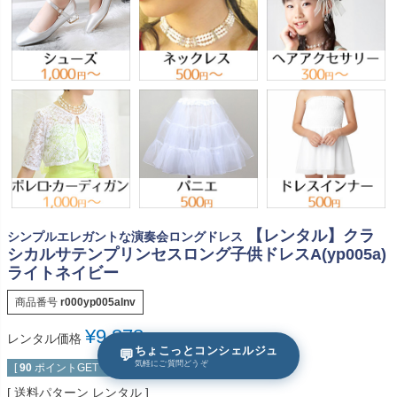
【レンタル】クラ
シンプルエレガントな演奏会ロングドレス
シカルサテンプリンセスロング子供ドレスA(yp005a)
ライトネイビー
商品番号
r000yp005alnv
¥
9,878
レンタル価格
税込
ちょこっとコンシェルジュ
💬
気軽にご質問どうぞ
[
90
ポイントGET！]
送料パターン
レンタル