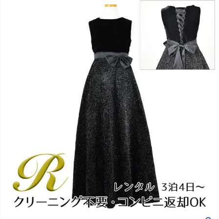
創業2003年からの想い
Season Best
七五三着物
シューズ
Recital & Concours
Wedding
Rental
レンタル
発表会・コンクール
結婚式
Atelier
小物・アクセ
パニエ
舞台で輝くステージ衣装
フラワーガール・リングボーイ・ゲ
実店舗 つくば店
スト
レンタルのご案内
04
予約・配送・返却・料金
Tsukuba Boutique
アウター
レディース
レンタルの流れ
05
茨城県土浦市大町14-16-1F
〒
4ステップで簡単
10:00–18:00（完全予約制）
営業
Sale
販売
あんしんパック
月曜日
06
定休
汚れ・キズ・破損の補償
店舗を予約する →
コスチューム
アウター
Graduation & Entrance
Shichi-Go-San
Buy & Support
ご購入・サポート
卒業式・入学式
七五三
きちんと感のあるフォーマル
3歳・5歳・7歳の晴れの日
インナー・パニエ
アクセサリー
販売・共通のご案内
07
品質・返品・お手入れ
ジュエリー
音楽雑貨
送料・お支払い
08
送料・決済方法