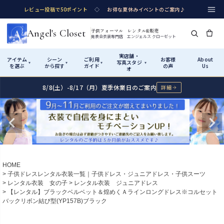
レビュー投稿で50ポイント
◇
お得な夏休みイベントのご案内♪
Angel's Closet
子供フォーマル レンタル&販売
発表会衣装専門店 エンジェルス クローゼット
実店舗・
アイテム
シーン
ご利用
お客様
About
写真スタジ
▾
▾
▾
▾
を選ぶ
から探す
ガイド
の声
Us
オ
8/8(土）-8/17（月）夏季休業日のご案内
詳細
Shop by Category
Shop by Occasion
How It Works
Visit Us
実店舗・写真スタジオ
アイテムから探す
シーンから探す
ご利用ガイド
Start
はじめに
カテゴリ詳細
→
サイズで選ぶ
→
性別・サイズで絞り込む
→
ショップガイド（総合案内）
01
HOME
レンタル・販売の入口
Rental
レンタル
子供ドレスレンタル衣装一覧｜子供ドレス・ジュニアドレス・子供スーツ
レンタル衣装 女の子
レンタル衣装 ジュニアドレス
サイズの選び方
02
【レンタル】ブラックベルベット＆煌めくＡラインロングドレス※コルセット
測り方と目安
バックリボン結び型(YP157B)ブラック
女の子ドレス
男の子スーツ
Angel's Closetについて
03