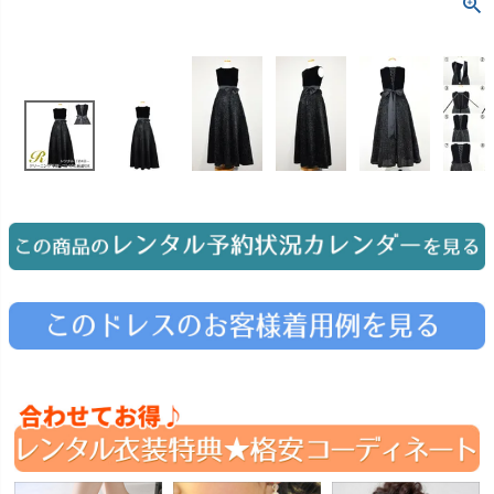
お問い合わせ
09
電話・メール・LINE
Photography
写真スタジオ APS
Angel's Photo Studio
七五三・発表会・記念撮影
対応
Web または お電話
予約
ヘアメイク・着付け
特典
スタジオを予約 →