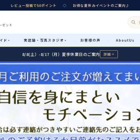
レビュー投稿で50ポイント
◇
お得な夏休みイベントのご案内♪
ーゼット
イド
実店舗・
写真スタジオ
お客様
の声
About
Us
·
▾
▾
8/8(土）-8/17（月）夏季休業日のご案内
詳細
Rental
レンタル
カテゴリ詳細
→
サイズで選ぶ
→
性別・サイズで絞り込む
→
レンタルのご案内
04
予約・配送・返却・料金
Sale
販売
レンタルの流れ
05
4ステップで簡単
七五三着物
コスチューム
あんしんパック
06
汚れ・キズ・破損の補償