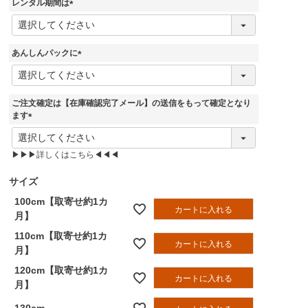
レンタル期間は
)
(
必
須
あんしんパックに
)
(
必
須
ご注文確定は【在庫確認完了メール】の送信をもって確定となり
)
ます
(
必
▶▶▶詳しくはこちら◀◀◀
須
)
サイズ
100cm【取寄せ約1カ
カートに入れる
月】
110cm【取寄せ約1カ
カートに入れる
月】
120cm【取寄せ約1カ
カートに入れる
月】
130cm