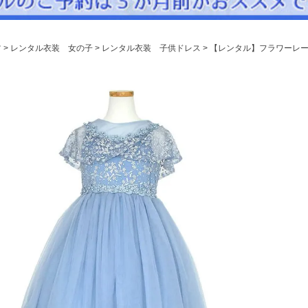
パニエ
アクセサリー
ツ
レンタル衣装 女の子
レンタル衣装 子供ドレス
【レンタル】フラワーレー
Graduation & Entrance
卒業式・入学式
ル・リングボーイ・ゲスト
きちんと感のあるフォーマル
Photography
写真スタジオ APS
Angel's Photo Studio
七五三・発表会・記念撮影
対応
Web または お電話
予約
ヘアメイク・着付け
特典
スタジオを予約 →