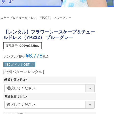
ジュエリー
音楽雑貨
スケープ＆チュールドレス（YP222） ブルーグレー
Shichi-Go-San
七五三
【レンタル】フラワーレースケープ＆チュー
3歳・5歳・7歳の晴れの日
ルドレス（YP222） ブルーグレー
商品番号
r000yp222bgy
¥
8,778
レンタル価格
税込
[
80
ポイントGET！]
送料パターン
レンタル
希望お届け月は
(
必
須
希望お届け日は
)
(
必
須