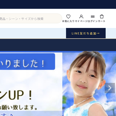
お気に入り
マイページ
ログイン
カート
LINE友だち追加
→
実店舗・写真スタジオ
アイテムから探す
シーンから探す
ご利用ガイド
Buy & Support
ご購入・サポート
販売・共通のご案内
07
品質・返品・お手入れ
送料・お支払い
08
送料・決済方法
アウター
インナー・パニエ
お問い合わせ
09
電話・メール・LINE