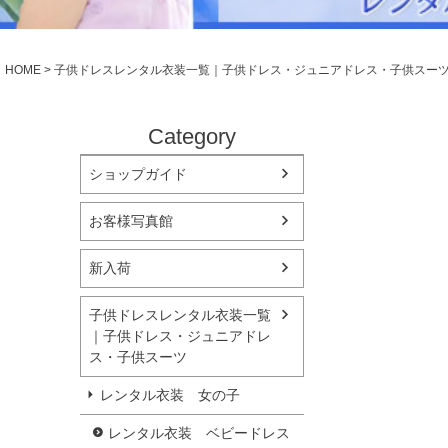
シューズ
小物・アクセ
Season Best
アウター
レディース
HOME
子供ドレスレンタル衣装一覧｜子供ドレス・ジュニアドレス・子供スー
Recital & Concours
Wedding
発表会・コンクール
結婚式
舞台で輝くステージ衣装
フラワーガー
Category
ショップガイド
Atelier
実店舗 つくば店
お客様写真館
Tsukuba Boutique
新入荷
茨城県土浦市大町14-16-1F
〒
10:00–18:00（完全予約制）
営業
子供ドレスレンタル衣装一覧
月曜日
定休
｜子供ドレス・ジュニアドレ
ス・子供スーツ
店舗を予約する →
レンタル衣装 女の子
レンタル衣装 ベビードレス