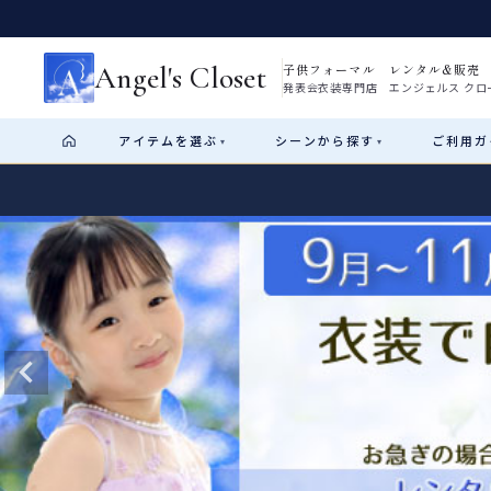
Angel's Closet
子供フォーマル レンタル&販売
発表会衣装専門店 エンジェルス クロ
アイテム
を選ぶ
シーン
から探す
ご利用
ガ
▾
▾
Shop by Category
Shop by Occasion
How It Works
Visit Us
Start
はじめに
ショップガイド（総合案内）
01
レンタル・販売の入口
Rental
レンタル
サイズの選び方
02
測り方と目安
女の子ドレス
男の子スーツ
Angel's Closetについて
03
創業2003年からの想い