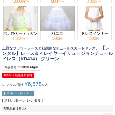
【レ
上品なフラワーレースと幻想的なチュールスカートドレス。
ンタル】レース＆４レイヤーイリュージョンチュール
ドレス（KD414） グリーン
商品番号
r000kd414grn
8/8-8/17 往復送料無料
¥
6,578
レンタル価格
税込
[
60
ポイントGET！]
送料パターン
レンタル
希望お届け月は
(