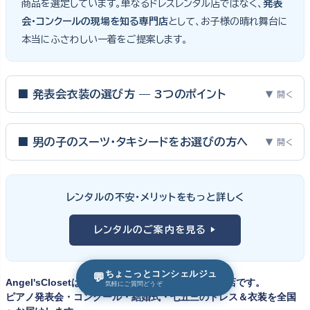
商品を選定しています。単なるドレスレンタル店ではなく、
発表
会・コンクールの現場を知る専門店
として、お子様の晴れ舞台に
本当にふさわしい一着をご提案します。
■ 発表会衣装の選び方 — 3つのポイント
▼ 開く
ピアノ発表会・バイオリン発表会・コンクールの舞台は、お子様にと
って特別な一日。元ピアノ教師としての経験から、衣装選びで大切
■ 男の子のスーツ・タキシードをお選びの方へ
▼ 開く
な3つのポイントをご紹介します。
男の子の発表会衣装は、フォーマル度・ジャケットの可動域・ズボ
ンの丈感が選びのポイント。タキシードは格式ある独奏・コンクール
① サイズは"ジャストフィット"を選ぶ
レンタルの不安・メリットをもっと詳しく
向け、スリーピーススーツやベストスタイルは合唱・アンサンブル向
舞台上で最も美しく見えるのは、お子様の体にきちんと合ったサ
けと、シーンで使い分けるのがおすすめです。詳しくは
発表会スー
レンタルのご案内を見る ▶
イズのドレス・スーツです。「大きめを買って長く着せたい」という
ツ・タキシード一覧
をご覧ください。
考えで購入を選ばれる方もいらっしゃいますが、発表会のように
一度きりの特別な日は、その瞬間のサイズにぴったり合う衣装が
ちょこっとコンシェルジュ
💬
Angel'sClosetは、子供ドレス・発表会衣装の専門店です。
気軽にご質問どうぞ
何よりお子様を輝かせます。レンタルなら、その時のジャストサイ
ピアノ発表会・コンクール・結婚式・七五三のドレス＆衣装を全国
ズを遠慮なく選べるのが最大のメリット。胸囲・身丈の正しい測り