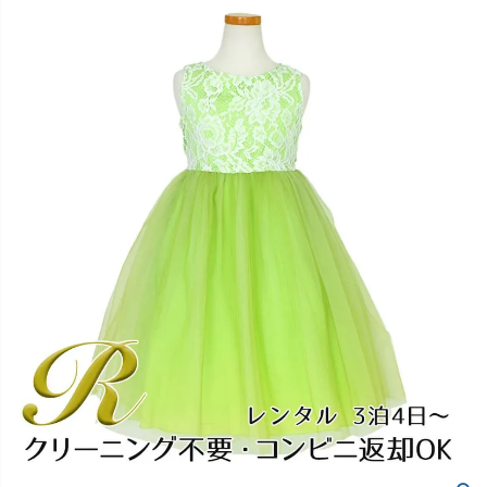
創業2003年からの想い
Season Best
七五三着物
シューズ
Recital & Concours
Wedding
Rental
レンタル
発表会・コンクール
結婚式
Atelier
小物・アクセ
パニエ
舞台で輝くステージ衣装
フラワーガール・リングボーイ・ゲ
実店舗 つくば店
スト
レンタルのご案内
04
予約・配送・返却・料金
Tsukuba Boutique
アウター
レディース
レンタルの流れ
05
茨城県土浦市大町14-16-1F
〒
4ステップで簡単
10:00–18:00（完全予約制）
営業
Sale
販売
あんしんパック
月曜日
06
定休
汚れ・キズ・破損の補償
店舗を予約する →
コスチューム
アウター
Graduation & Entrance
Shichi-Go-San
Buy & Support
ご購入・サポート
卒業式・入学式
七五三
きちんと感のあるフォーマル
3歳・5歳・7歳の晴れの日
インナー・パニエ
アクセサリー
販売・共通のご案内
07
品質・返品・お手入れ
ジュエリー
音楽雑貨
送料・お支払い
08
送料・決済方法