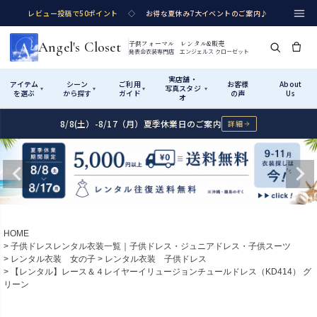
レビュー投稿で50ポイント
◇
お得な夏休み7大イベントのご案内♪
Angel's Closet
子供フォーマル レンタル&販売
発表会衣装専門店 エンジェルス クローゼット
実店舗・
アイテム
シーン
ご利用
お客様
About
写真スタジ
▾
▾
▾
▾
を選ぶ
から探す
ガイド
の声
Us
オ
8/8(土）-8/17（月）夏季休業日のご案内
詳細
Shop by Category
Shop by Occasion
How It Works
Visit Us
実店舗・写真スタジオ
アイテムから探す
シーンから探す
ご利用ガイド
Start
はじめに
カテゴリ詳細
→
サイズで選ぶ
→
性別・サイズで絞り込む
→
ショップガイド（総合案内）
01
HOME
レンタル・販売の入口
Rental
レンタル
子供ドレスレンタル衣装一覧｜子供ドレス・ジュニアドレス・子供スーツ
レンタル衣装 女の子
レンタル衣装 子供ドレス
サイズの選び方
02
【レンタル】レース＆４レイヤーイリュージョンチュールドレス（KD414） グ
測り方と目安
リーン
女の子ドレス
男の子スーツ
Angel's Closetについて
03