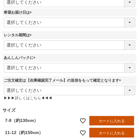
必
須
希望お届け日は
)
(
必
須
レンタル期間は
)
(
必
須
あんしんパックに
)
(
必
須
ご注文確定は【在庫確認完了メール】の送信をもって確定となります
)
(
必
▶▶▶詳しくはこちら◀◀◀
須
)
サイズ
7-8（約130cm）
カートに入れる
11-12（約150cm）
カートに入れる