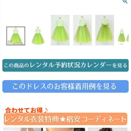
お問い合わせ
09
電話・メール・LINE
Photography
写真スタジオ APS
Angel's Photo Studio
七五三・発表会・記念撮影
対応
Web または お電話
予約
ヘアメイク・着付け
特典
スタジオを予約 →