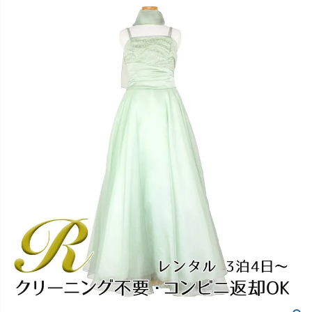
創業2003年からの想い
Season Best
七五三着物
シューズ
Recital & Concours
Wedding
Rental
レンタル
発表会・コンクール
結婚式
Atelier
小物・アクセ
パニエ
舞台で輝くステージ衣装
フラワーガール・リングボーイ・ゲ
実店舗 つくば店
スト
レンタルのご案内
04
予約・配送・返却・料金
Tsukuba Boutique
アウター
レディース
レンタルの流れ
05
茨城県土浦市大町14-16-1F
〒
4ステップで簡単
10:00–18:00（完全予約制）
営業
Sale
販売
あんしんパック
月曜日
06
定休
汚れ・キズ・破損の補償
店舗を予約する →
コスチューム
アウター
Graduation & Entrance
Shichi-Go-San
Buy & Support
ご購入・サポート
卒業式・入学式
七五三
きちんと感のあるフォーマル
3歳・5歳・7歳の晴れの日
インナー・パニエ
アクセサリー
販売・共通のご案内
07
品質・返品・お手入れ
ジュエリー
音楽雑貨
送料・お支払い
08
送料・決済方法