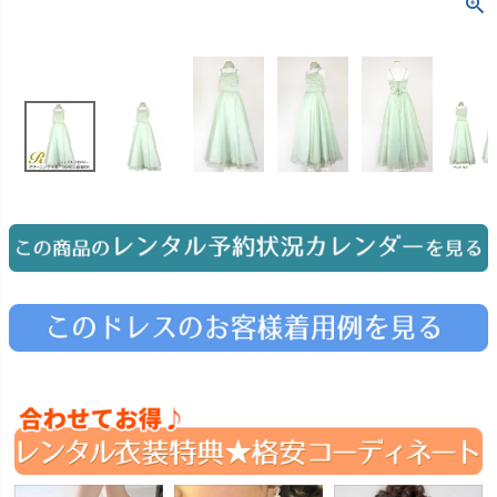
お問い合わせ
09
電話・メール・LINE
Photography
写真スタジオ APS
Angel's Photo Studio
七五三・発表会・記念撮影
対応
Web または お電話
予約
ヘアメイク・着付け
特典
スタジオを予約 →