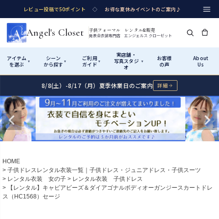
レビュー投稿で50ポイント
◇
お得な夏休みイベントのご案内♪
Angel's Closet
子供フォーマル レンタル&販売
発表会衣装専門店 エンジェルス クローゼット
実店舗・
アイテム
シーン
ご利用
お客様
About
写真スタジ
▾
▾
▾
▾
を選ぶ
から探す
ガイド
の声
Us
オ
8/8(土）-8/17（月）夏季休業日のご案内
詳細
Shop by Category
Shop by Occasion
How It Works
Visit Us
実店舗・写真スタジオ
アイテムから探す
シーンから探す
ご利用ガイド
Start
はじめに
カテゴリ詳細
→
サイズで選ぶ
→
性別・サイズで絞り込む
→
ショップガイド（総合案内）
01
HOME
レンタル・販売の入口
Rental
レンタル
子供ドレスレンタル衣装一覧｜子供ドレス・ジュニアドレス・子供スーツ
レンタル衣装 女の子
レンタル衣装 子供ドレス
サイズの選び方
02
【レンタル】キャビアビーズ＆ダイアゴナルボディオーガンジースカートドレ
測り方と目安
ス（HC1568）セージ
女の子ドレス
男の子スーツ
Angel's Closetについて
03