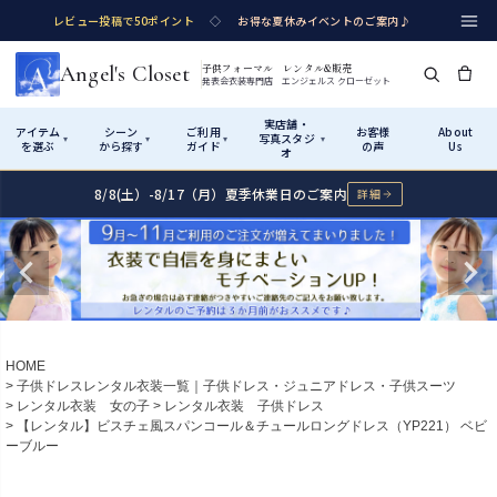
レビュー投稿で50ポイント
◇
お得な夏休みイベントのご案内♪
Angel's Closet
子供フォーマル レンタル&販売
発表会衣装専門店 エンジェルス クローゼット
実店舗・
アイテム
シーン
ご利用
お客様
About
写真スタジ
▾
▾
▾
▾
を選ぶ
から探す
ガイド
の声
Us
オ
8/8(土）-8/17（月）夏季休業日のご案内
詳細
Shop by Category
Shop by Occasion
How It Works
Visit Us
実店舗・写真スタジオ
アイテムから探す
シーンから探す
ご利用ガイド
Start
はじめに
カテゴリ詳細
→
サイズで選ぶ
→
性別・サイズで絞り込む
→
ショップガイド（総合案内）
01
HOME
レンタル・販売の入口
Rental
レンタル
子供ドレスレンタル衣装一覧｜子供ドレス・ジュニアドレス・子供スーツ
レンタル衣装 女の子
レンタル衣装 子供ドレス
サイズの選び方
02
【レンタル】ビスチェ風スパンコール＆チュールロングドレス（YP221） ベビ
測り方と目安
ーブルー
女の子ドレス
男の子スーツ
Angel's Closetについて
03