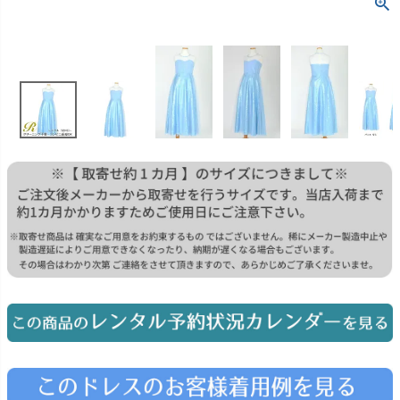
お問い合わせ
09
電話・メール・LINE
Photography
写真スタジオ APS
Angel's Photo Studio
七五三・発表会・記念撮影
対応
Web または お電話
予約
ヘアメイク・着付け
特典
スタジオを予約 →