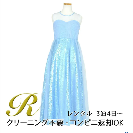
創業2003年からの想い
Season Best
七五三着物
シューズ
Recital & Concours
Wedding
Rental
レンタル
発表会・コンクール
結婚式
Atelier
小物・アクセ
パニエ
舞台で輝くステージ衣装
フラワーガール・リングボーイ・ゲ
実店舗 つくば店
スト
レンタルのご案内
04
予約・配送・返却・料金
Tsukuba Boutique
アウター
レディース
レンタルの流れ
05
茨城県土浦市大町14-16-1F
〒
4ステップで簡単
10:00–18:00（完全予約制）
営業
Sale
販売
あんしんパック
月曜日
06
定休
汚れ・キズ・破損の補償
店舗を予約する →
コスチューム
アウター
Graduation & Entrance
Shichi-Go-San
Buy & Support
ご購入・サポート
卒業式・入学式
七五三
きちんと感のあるフォーマル
3歳・5歳・7歳の晴れの日
インナー・パニエ
アクセサリー
販売・共通のご案内
07
品質・返品・お手入れ
ジュエリー
音楽雑貨
送料・お支払い
08
送料・決済方法